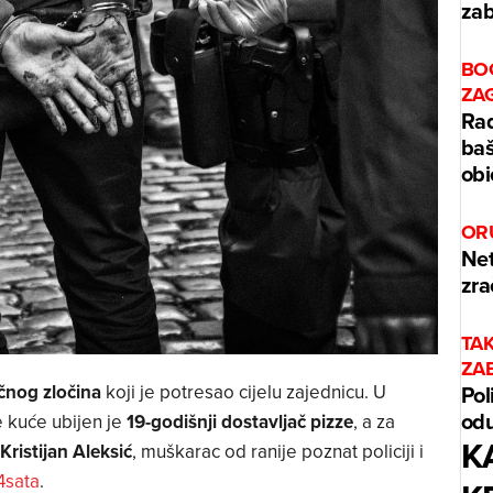
zab
BO
ZA
Rad
baš
obi
OR
Net
zra
TA
ZA
Pol
ičnog zločina
koji je potresao cijelu zajednicu. U
odu
e kuće ubijen je
19-godišnji dostavljač pizze
, a za
K
Kristijan Aleksić
, muškarac od ranije poznat policiji i
4sata
.