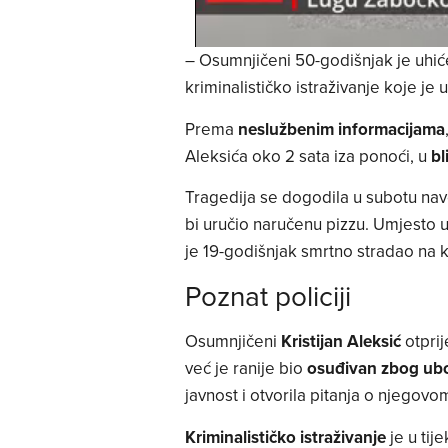
– Osumnjičeni 50-godišnjak je uhiće
kriminalističko istraživanje koje je u t
Prema
neslužbenim informacijama
Aleksića oko 2 sata iza ponoći, u
bl
Tragedija se dogodila u subotu nav
bi uručio naručenu pizzu. Umjesto u
je 19-godišnjak smrtno stradao na
Poznat policiji
Osumnjičeni
Kristijan Aleksić
otprij
već je ranije bio
osuđivan zbog ubo
javnost i otvorila pitanja o njegovo
Kriminalističko istraživanje
je u tij