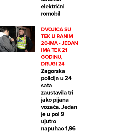
električni
romobil
DVOJICA SU
TEK U RANIM
20-IMA - JEDAN
IMA TEK 21
GODINU,
DRUGI 24
Zagorska
policija u 24
sata
zaustavila tri
jako pijana
vozača. Jedan
je u pol 9
ujutro
napuhao 1,96