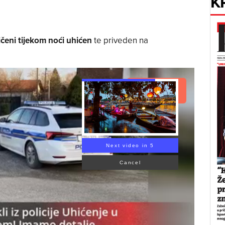
K
čeni tijekom noći uhićen
te priveden na
Read Article
Next video in 4
Cancel