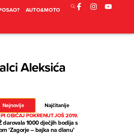
 POSAO?
AUTO&MOTO
alci Aleksića
Najnovije
Najčitanije
EPI OBIČAJ POKRENUT JOŠ 2019.
 darovala 1000 dječjih bodija s
om ‘Zagorje – bajka na dlanu’