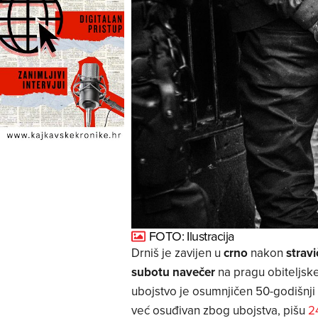
FOTO: Ilustracija
Drniš je zavijen u
crno
nakon
strav
subotu navečer
na pragu obiteljsk
ubojstvo je osumnjičen 50-godišnji
već osuđivan zbog ubojstva, pišu
2