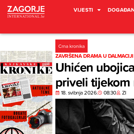
VIJESTI
DOGAĐAN
Crna kronika
ZAVRŠENA DRAMA U DALMACIJI
Uhićen ubojica 
priveli tijekom
18. svibnja 2026.
08:30
ZI