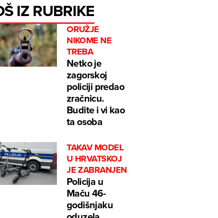
OŠ IZ RUBRIKE
ORUŽJE
NIKOME NE
TREBA
Netko je
zagorskoj
policiji predao
zračnicu.
Budite i vi kao
ta osoba
TAKAV MODEL
U HRVATSKOJ
JE ZABRANJEN
Policija u
Maču 46-
godišnjaku
oduzela