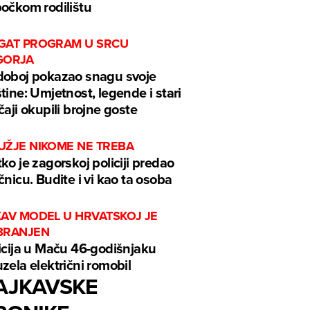
očkom rodilištu
GAT PROGRAM U SRCU
GORJA
oboj pokazao snagu svoje
tine: Umjetnost, legende i stari
čaji okupili brojne goste
UŽJE NIKOME NE TREBA
ko je zagorskoj policiji predao
čnicu. Budite i vi kao ta osoba
KAV MODEL U HRVATSKOJ JE
BRANJEN
icija u Maču 46-godišnjaku
zela električni romobil
AJKAVSKE