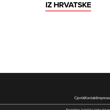
IZ HRVATSKE
Cjenik
Kontakt
Impres
©
Koristimo kolačiće kako bismo