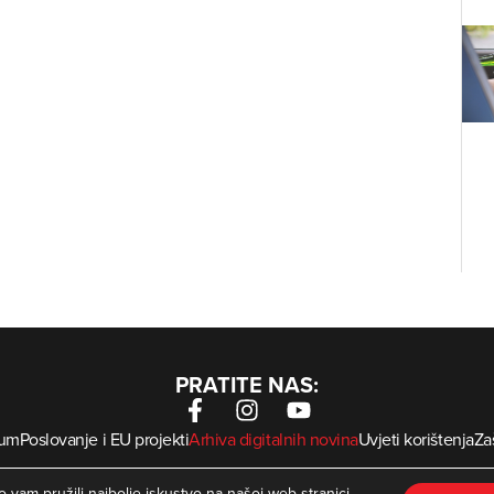
PRATITE NAS:
sum
Poslovanje i EU projekti
Arhiva digitalnih novina
Uvjeti korištenja
Zaš
krMed
 Zagorje International – Sva prava pridržana | Developed by
 vam pružili najbolje iskustvo na našoj web stranici.