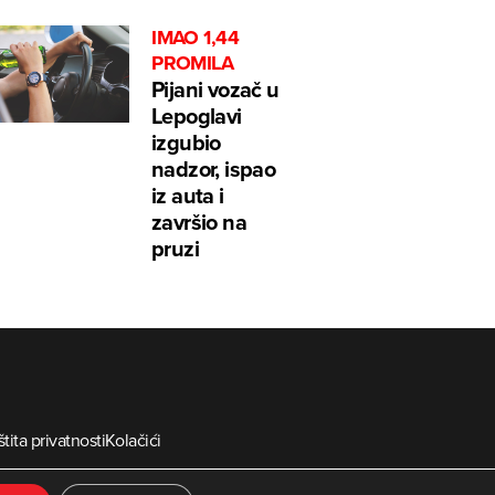
IMAO 1,44
PROMILA
Pijani vozač u
Lepoglavi
izgubio
nadzor, ispao
iz auta i
završio na
pruzi
tita privatnosti
Kolačići
ia