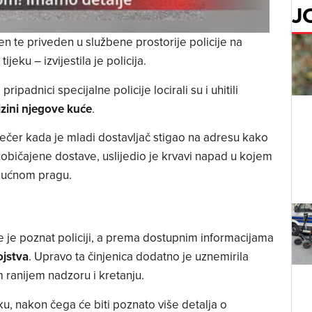
J
n te priveden u službene prostorije policije na
ijeku – izvijestila je policija.
, pripadnici specijalne policije locirali su i uhitili
izini njegove kuće
.
ečer kada je mladi dostavljač stigao na adresu kako
običajene dostave, uslijedio je krvavi napad u kojem
 kućnom pragu.
e je poznat policiji, a prema dostupnim informacijama
jstva
. Upravo ta činjenica dodatno je uznemirila
m ranijem nadzoru i kretanju.
eku, nakon čega će biti poznato više detalja o