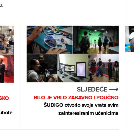
a.
SLJEDEĆE ⟶
BILO JE VRLO ZABAVNO I POUČNO
JSKO
ŠUDIGO otvorio svoja vrata svim
subote
zainteresiranim učenicima