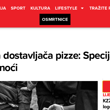
JA
SPORT
KULTURA
LIFESTYLE
TRAŽITE
OSMRTNICE
dostavljača pizze: Specij
 noći
LIJ
KZŽ
log