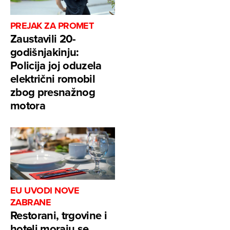
PREJAK ZA PROMET
Zaustavili 20-
godišnjakinju:
Policija joj oduzela
električni romobil
zbog presnažnog
motora
EU UVODI NOVE
ZABRANE
Restorani, trgovine i
hoteli moraju se