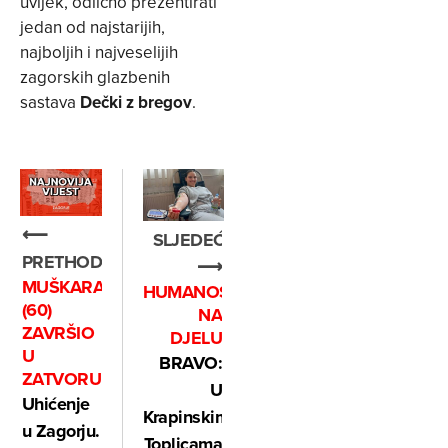
uvijek, odlično prezentirati
jedan od najstarijih,
najboljih i najveselijih
zagorskih glazbenih
sastava
Dečki z bregov
.
⟵
SLJEDEĆE
PRETHODNO
⟶
MUŠKARAC
HUMANOST
(60)
NA
ZAVRŠIO
DJELU
U
BRAVO:
ZATVORU
U
Uhićenje
Krapinskim
u Zagorju.
Toplicama