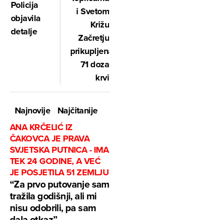
Policija
i Svetom
objavila
Križu
detalje
Začretju
prikupljena
71 doza
krvi
Najnovije
Najčitanije
ANA KRČELIĆ IZ
ČAKOVCA JE PRAVA
SVJETSKA PUTNICA - IMA
TEK 24 GODINE, A VEĆ
JE POSJETILA 51 ZEMLJU
“Za prvo putovanje sam
tražila godišnji, ali mi
nisu odobrili, pa sam
dala otkaz”