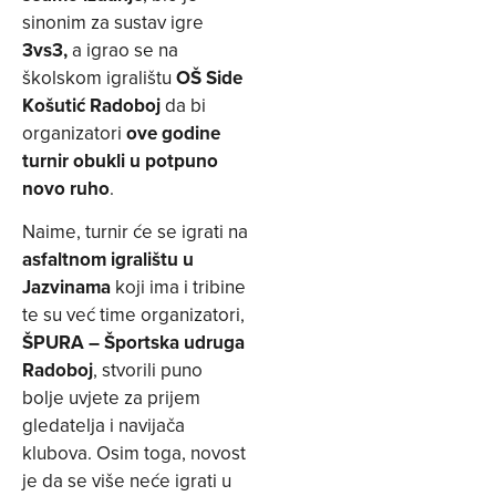
sinonim za sustav igre
3vs3,
a igrao se na
školskom igralištu
OŠ Side
Košutić Radoboj
da bi
organizatori
ove godine
turnir obukli u potpuno
novo ruho
.
Naime, turnir će se igrati na
asfaltnom igralištu u
Jazvinama
koji ima i tribine
te su već time organizatori,
ŠPURA – Športska udruga
Radoboj
, stvorili puno
bolje uvjete za prijem
gledatelja i navijača
klubova. Osim toga, novost
je da se više neće igrati u