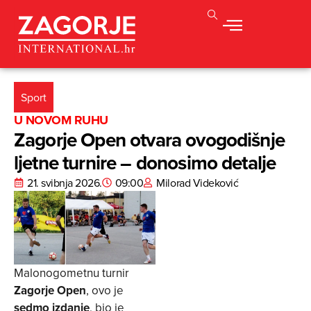
Sport
U NOVOM RUHU
Zagorje Open otvara ovogodišnje
ljetne turnire – donosimo detalje
21. svibnja 2026.
09:00
Milorad Videković
Malonogometnu turnir
Zagorje Open
, ovo je
sedmo izdanje
, bio je