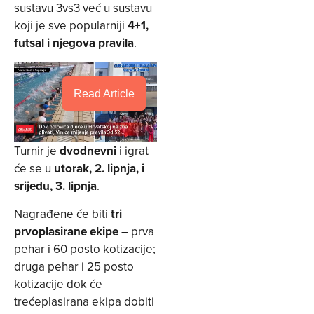
sustavu 3vs3 već u sustavu
koji je sve popularniji
4+1,
futsal i njegova pravila
.
Read Article
Turnir je
dvodnevni
i igrat
će se u
utorak, 2. lipnja, i
srijedu, 3. lipnja
.
Nagrađene će biti
tri
prvoplasirane ekipe
– prva
pehar i 60 posto kotizacije;
druga pehar i 25 posto
kotizacije dok će
trećeplasirana ekipa dobiti