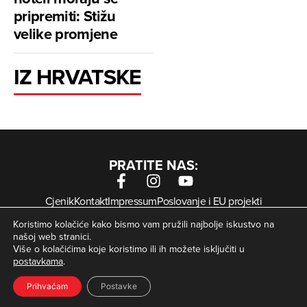
pripremiti: Stižu
velike promjene
IZ HRVATSKE
PRATITE NAS:
Cjenik
Kontakt
Impressum
Poslovanje i EU projekti
Arhiva digitalnih novina
Uvjeti korištenja
Zaštita privatnosti
Koristimo kolačiće kako bismo vam pružili najbolje iskustvo na
Kolačići
našoj web stranici.
Više o kolačićima koje koristimo ili ih možete isključiti u
postavkama
.
© Zagorje International – Sva prava pridržana | Developed
krMedia
by
Prihvaćam
Postavke