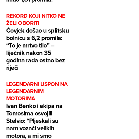
REKORD KOJI NITKO NE
ŽELI OBORITI
Čovjek došao u splitsku
bolnicu s 6,2 promila:
“To je mrtvo tilo” –
liječnik nakon 35
godina rada ostao bez
riječi
LEGENDARNI USPON NA
LEGENDARNIM
MOTORIMA
Ivan Benko i ekipa na
Tomosima osvojili
Stelvio: “Pljeskali su
nam vozači velikih
motora, a mi smo