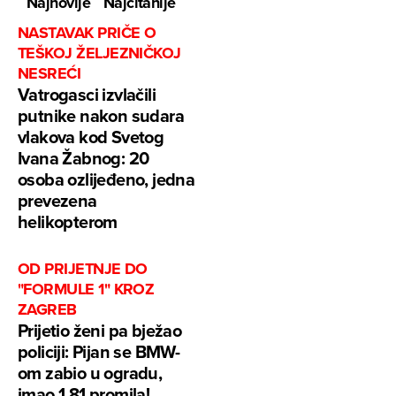
Najnovije
Najčitanije
NASTAVAK PRIČE O
TEŠKOJ ŽELJEZNIČKOJ
NESREĆI
Vatrogasci izvlačili
putnike nakon sudara
vlakova kod Svetog
Ivana Žabnog: 20
osoba ozlijeđeno, jedna
prevezena
helikopterom
OD PRIJETNJE DO
"FORMULE 1" KROZ
ZAGREB
Prijetio ženi pa bježao
policiji: Pijan se BMW-
om zabio u ogradu,
imao 1,81 promila!