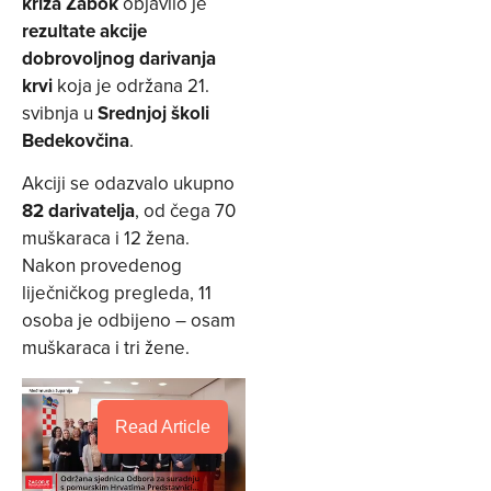
križa Zabok
objavilo je
rezultate akcije
dobrovoljnog darivanja
krvi
koja je održana 21.
svibnja u
Srednjoj školi
Bedekovčina
.
Akciji se odazvalo ukupno
82 darivatelja
, od čega 70
muškaraca i 12 žena.
Nakon provedenog
liječničkog pregleda, 11
osoba je odbijeno – osam
muškaraca i tri žene.
Read Article