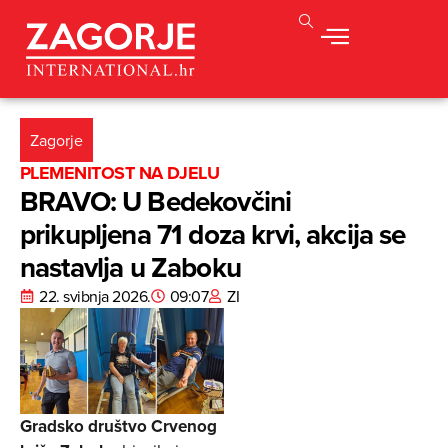
Zagorje
PLEMENITOST NA DJELU
BRAVO: U Bedekovčini
prikupljena 71 doza krvi, akcija se
nastavlja u Zaboku
22. svibnja 2026.
09:07
ZI
Gradsko društvo Crvenog