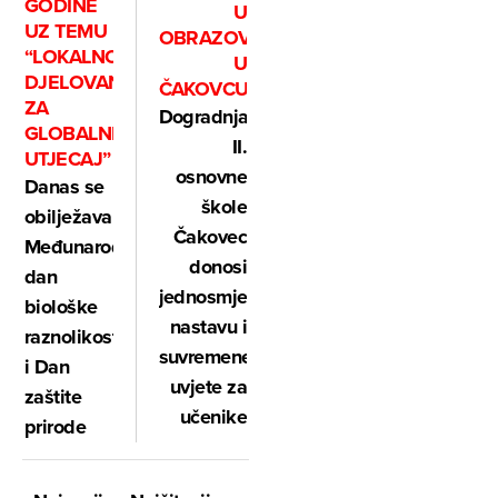
GODINE
U
UZ TEMU
OBRAZOVANJE
“LOKALNO
U
DJELOVANJE
ČAKOVCU
ZA
Dogradnja
GLOBALNI
II.
UTJECAJ”
osnovne
Danas se
škole
obilježava
Čakovec
Međunarodni
donosi
dan
jednosmjensku
biološke
nastavu i
raznolikosti
suvremene
i Dan
uvjete za
zaštite
učenike
prirode