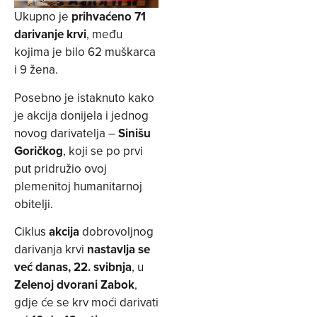
Ukupno je
prihvaćeno 71
darivanje krvi
, među
kojima je bilo 62 muškarca
i 9 žena.
Posebno je istaknuto kako
je akcija donijela i jednog
novog darivatelja –
Sinišu
Goričkog
, koji se po prvi
put pridružio ovoj
plemenitoj humanitarnoj
obitelji.
Ciklus
akcija
dobrovoljnog
darivanja krvi
nastavlja se
već danas, 22. svibnja
, u
Zelenoj dvorani Zabok
,
gdje će se krv moći darivati