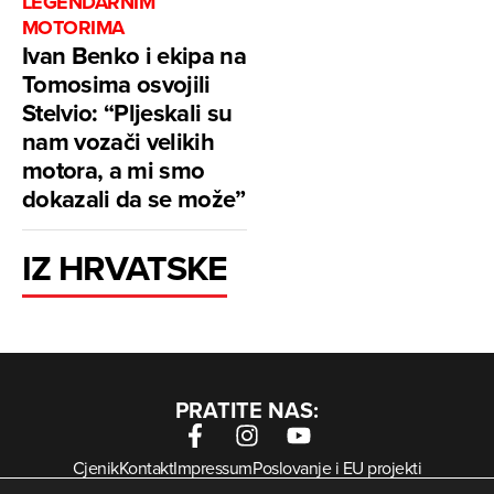
LEGENDARNIM
MOTORIMA
Ivan Benko i ekipa na
Tomosima osvojili
Stelvio: “Pljeskali su
nam vozači velikih
motora, a mi smo
dokazali da se može”
IZ HRVATSKE
PRATITE NAS:
Cjenik
Kontakt
Impressum
Poslovanje i EU projekti