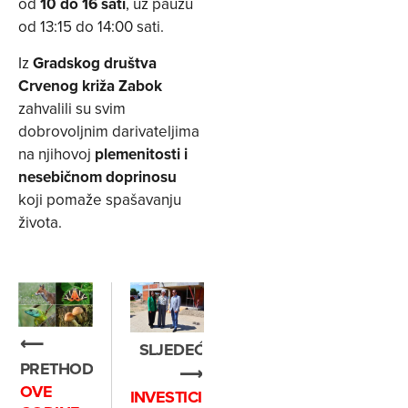
od
10 do 16 sati
, uz pauzu
od 13:15 do 14:00 sati.
Iz
Gradskog društva
Crvenog križa Zabok
zahvalili su svim
dobrovoljnim darivateljima
na njihovoj
plemenitosti i
nesebičnom doprinosu
koji pomaže spašavanju
života.
⟵
SLJEDEĆE
PRETHODNO
⟶
OVE
INVESTICIJE