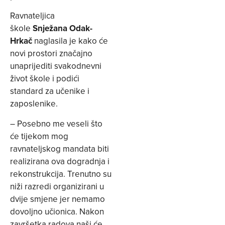
Ravnateljica
škole
Snježana Odak-
Hrkač
naglasila je kako će
novi prostori značajno
unaprijediti svakodnevni
život škole i podići
standard za učenike i
zaposlenike.
– Posebno me veseli što
će tijekom mog
ravnateljskog mandata biti
realizirana ova dogradnja i
rekonstrukcija. Trenutno su
niži razredi organizirani u
dvije smjene jer nemamo
dovoljno učionica. Nakon
završetka radova naši će