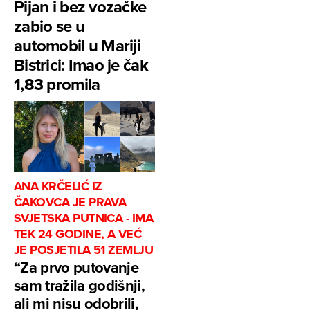
Pijan i bez vozačke
zabio se u
automobil u Mariji
Bistrici: Imao je čak
1,83 promila
ANA KRČELIĆ IZ
ČAKOVCA JE PRAVA
SVJETSKA PUTNICA - IMA
TEK 24 GODINE, A VEĆ
JE POSJETILA 51 ZEMLJU
“Za prvo putovanje
sam tražila godišnji,
ali mi nisu odobrili,