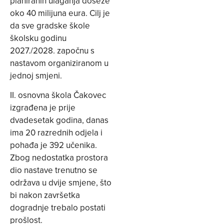
planiranih ulaganja doseže
oko 40 milijuna eura. Cilj je
da sve gradske škole
školsku godinu
2027./2028. započnu s
nastavom organiziranom u
jednoj smjeni.
II. osnovna škola Čakovec
izgrađena je prije
dvadesetak godina, danas
ima 20 razrednih odjela i
pohađa je 392 učenika.
Zbog nedostatka prostora
dio nastave trenutno se
održava u dvije smjene, što
bi nakon završetka
dogradnje trebalo postati
prošlost.