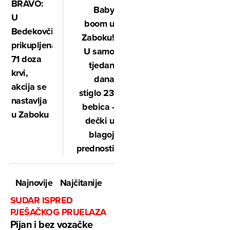
BRAVO:
Baby
U
boom u
Bedekovčini
Zaboku!
prikupljena
U samo
71 doza
tjedan
krvi,
dana
akcija se
stiglo 23
nastavlja
bebica -
u Zaboku
dečki u
blagoj
prednosti
Najnovije
Najčitanije
SUDAR ISPRED
PJEŠAČKOG PRIJELAZA
Pijan i bez vozačke