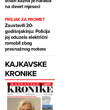
stvari kazna je narasla
na devet mjeseci
PREJAK ZA PROMET
Zaustavili 20-
godišnjakinju: Policija
joj oduzela električni
romobil zbog
presnažnog motora
KAJKAVSKE
KRONIKE