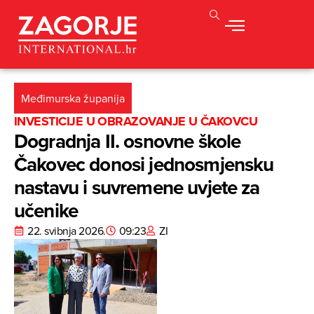
Međimurska županija
INVESTICIJE U OBRAZOVANJE U ČAKOVCU
Dogradnja II. osnovne škole
Čakovec donosi jednosmjensku
nastavu i suvremene uvjete za
učenike
22. svibnja 2026.
09:23
ZI