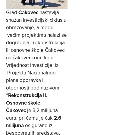
Grad
Čakovec
nastavlja
snažan investicijski ciklus u
obrazovanje, a među
većim projektima nalazi se
dogradnja i rekonstrukcija
II. osnovne škole Čakovec
na čakovečkom Jugu.
Vrijednost investicije iz
Projekta Nacionalnog
plana oporavka i
otpornosti pod nazivom
“
Rekonstrukcija II.
Osnovne škole
Čakovec
je 3,2 milijuna
eura, pri čemu je čak
2,6
milijuna
osigurano iz
bespovratnih sredstava,