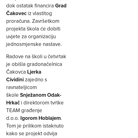
dok ostatak financira
Grad
Čakovec
iz vlastitog
proračuna. Završetkom
projekta škola će dobiti
uvjete za organizaciju
jednosmjenske nastave.
Radove na školi u četvrtak
je obišla gradonačelnica
Čakovca
Ljerka
Cividini
zajedno s
ravnateljicom
škole
Snježanom Odak-
Hrkač
i direktorom tvrtke
TEAM građenje
d.o.o.
Igorom Hoblajem
.
Tom je prilikom istaknuto
kako se projekt odvija