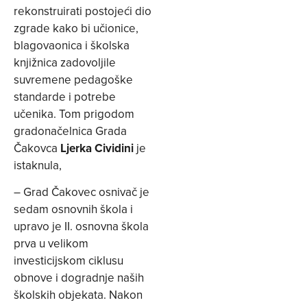
rekonstruirati postojeći dio
zgrade kako bi učionice,
blagovaonica i školska
knjižnica zadovoljile
suvremene pedagoške
standarde i potrebe
učenika. Tom prigodom
gradonačelnica Grada
Čakovca
Ljerka Cividini
je
istaknula,
– Grad Čakovec osnivač je
sedam osnovnih škola i
upravo je II. osnovna škola
prva u velikom
investicijskom ciklusu
obnove i dogradnje naših
školskih objekata. Nakon