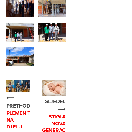
⟵
SLJEDEĆE
PRETHODNO
⟶
PLEMENITOST
STIGLA
NA
NOVA
DJELU
GENERACIJA!