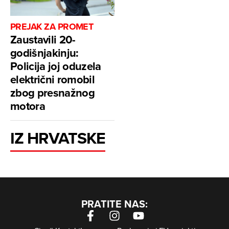
PREJAK ZA PROMET
Zaustavili 20-
godišnjakinju:
Policija joj oduzela
električni romobil
zbog presnažnog
motora
IZ HRVATSKE
PRATITE NAS: