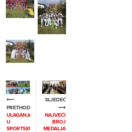
SLJEDEĆE
⟵
⟶
PRETHODNO
NAJVEĆI
ULAGANJA
BROJ
U
MEDALJA
SPORTSKU