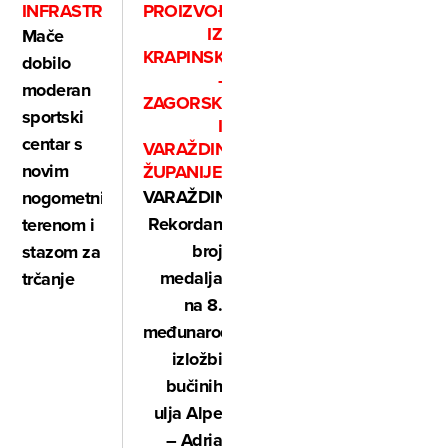
PROIZVOĐAČIMA
INFRASTRUKTURU
IZ
Mače
KRAPINSKO
dobilo
-
moderan
ZAGORSKE
sportski
I
centar s
VARAŽDINSKE
novim
ŽUPANIJE
VARAŽDIN:
nogometnim
Rekordan
terenom i
broj
stazom za
medalja
trčanje
na 8.
međunarodnoj
izložbi
bučinih
ulja Alpe
– Adria