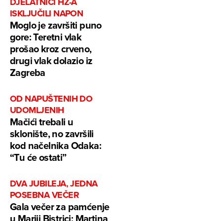
DJELATNICI HŽ-A
ISKLJUČILI NAPON
Moglo je završiti puno
gore: Teretni vlak
prošao kroz crveno,
drugi vlak dolazio iz
Zagreba
OD NAPUŠTENIH DO
UDOMLJENIH
Mačići trebali u
sklonište, no završili
kod načelnika Odaka:
“Tu će ostati”
DVA JUBILEJA, JEDNA
POSEBNA VEČER
Gala večer za pamćenje
u Mariji Bistrici: Martina