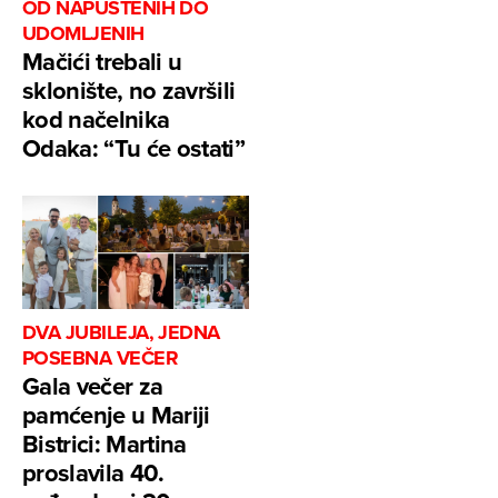
OD NAPUŠTENIH DO
UDOMLJENIH
Mačići trebali u
sklonište, no završili
kod načelnika
Odaka: “Tu će ostati”
DVA JUBILEJA, JEDNA
POSEBNA VEČER
Gala večer za
pamćenje u Mariji
Bistrici: Martina
proslavila 40.