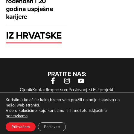
rođendan i 20
godina uspješne
karijere
IZ HRVATSKE
PRATITE NAS:
Cjenik
Kontakt
Impressum
Poslovanje i EU projekti
Arhiva digitalnih novina
Uvjeti korištenja
Zaštita privatnosti
Koristimo kolačiće kako bismo vam pružili najbolje iskustvo na
Kolačići
našoj web stranici.
Više o kolačićima koje koristimo ili ih možete isključiti u
postavkama
.
© Zagorje International – Sva prava pridržana | Developed
krMedia
by
Prihvaćam
Postavke