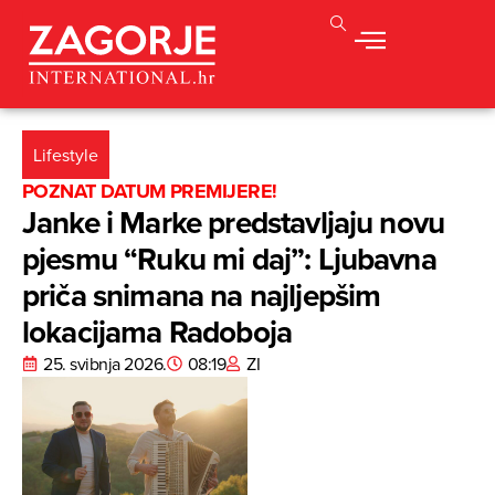
Lifestyle
POZNAT DATUM PREMIJERE!
Janke i Marke predstavljaju novu
pjesmu “Ruku mi daj”: Ljubavna
priča snimana na najljepšim
lokacijama Radoboja
25. svibnja 2026.
08:19
ZI