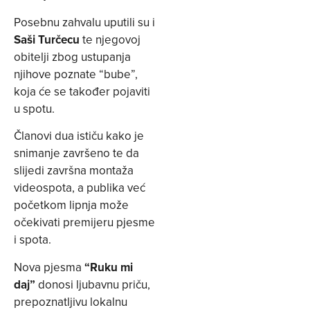
Posebnu zahvalu uputili su i
Saši Turčecu
te njegovoj
obitelji zbog ustupanja
njihove poznate “bube”,
koja će se također pojaviti
u spotu.
Članovi dua ističu kako je
snimanje završeno te da
slijedi završna montaža
videospota, a publika već
početkom lipnja može
očekivati premijeru pjesme
i spota.
Nova pjesma
“Ruku mi
daj”
donosi ljubavnu priču,
prepoznatljivu lokalnu