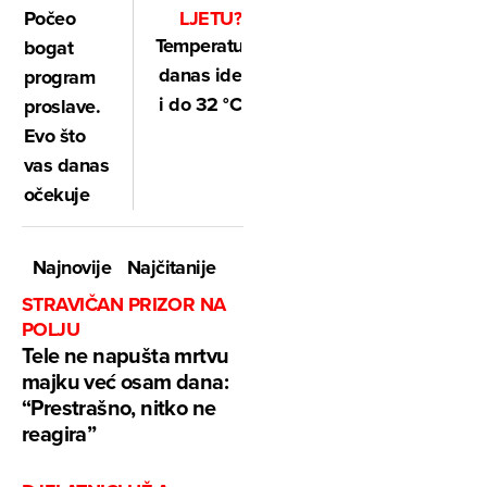
LJETU?
Počeo
Temperatura
bogat
danas ide
program
i do 32 °C
proslave.
Evo što
vas danas
očekuje
Najnovije
Najčitanije
STRAVIČAN PRIZOR NA
POLJU
Tele ne napušta mrtvu
majku već osam dana:
“Prestrašno, nitko ne
reagira”