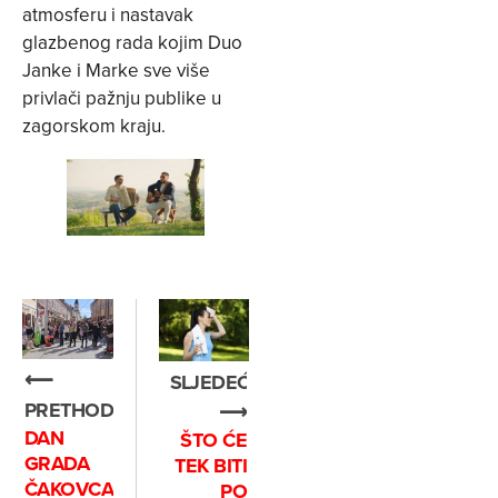
atmosferu i nastavak
glazbenog rada kojim Duo
Janke i Marke sve više
privlači pažnju publike u
zagorskom kraju.
⟵
SLJEDEĆE
PRETHODNO
⟶
DAN
ŠTO ĆE
GRADA
TEK BITI
ČAKOVCA
PO