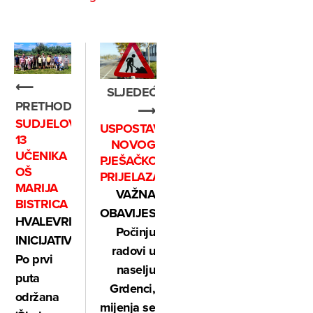
⟵
SLJEDEĆE
PRETHODNO
⟶
SUDJELOVALO
USPOSTAVA
13
NOVOG
UČENIKA
PJEŠAČKOG
OŠ
PRIJELAZA
MARIJA
VAŽNA
BISTRICA
OBAVIJEST:
HVALEVRIJEDNA
Počinju
INICIJATIVA:
radovi u
Po prvi
naselju
puta
Grdenci,
održana
mijenja se