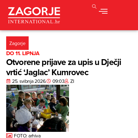
Zagorje
DO 11. LIPNJA
Otvorene prijave za upis u Dječji
vrtić ‘Jaglac’ Kumrovec
25. svibnja 2026.
09:03
ZI
FOTO: arhiva