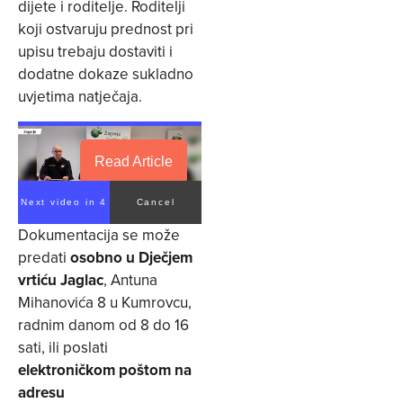
dijete i roditelje. Roditelji
koji ostvaruju prednost pri
upisu trebaju dostaviti i
dodatne dokaze sukladno
uvjetima natječaja.
Read Article
Next video in 4
Cancel
Dokumentacija se može
predati
osobno u Dječjem
vrtiću Jaglac
, Antuna
Mihanovića 8 u Kumrovcu,
radnim danom od 8 do 16
sati, ili poslati
elektroničkom poštom na
adresu