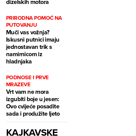
dizelskih motora
PRIRODNA POMOĆ NA
PUTOVANJU
Muči vas vožnja?
Iskusni putnici imaju
jednostavan trik s
namirnicom iz
hladnjaka
PODNOSE I PRVE
MRAZEVE
Vrt vam ne mora
izgubiti boje u jesen:
Ovo cvijeće posadite
sada i produžite ljeto
KAJKAVSKE