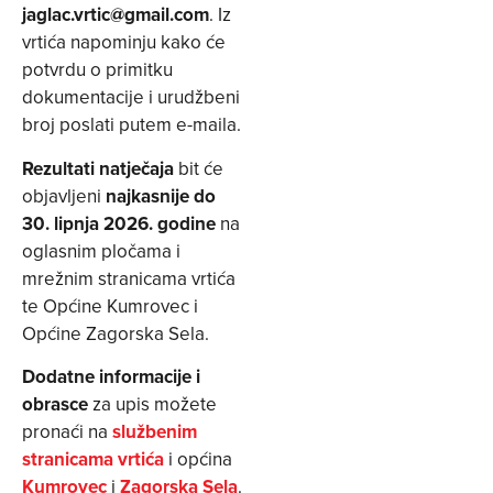
jaglac.vrtic@gmail.com
. Iz
vrtića napominju kako će
potvrdu o primitku
dokumentacije i urudžbeni
broj poslati putem e-maila.
Rezultati natječaja
bit će
objavljeni
najkasnije do
30. lipnja 2026. godine
na
oglasnim pločama i
mrežnim stranicama vrtića
te Općine Kumrovec i
Općine Zagorska Sela.
Dodatne informacije i
obrasce
za upis možete
pronaći na
službenim
stranicama vrtića
i općina
Kumrovec
i
Zagorska Sela
.