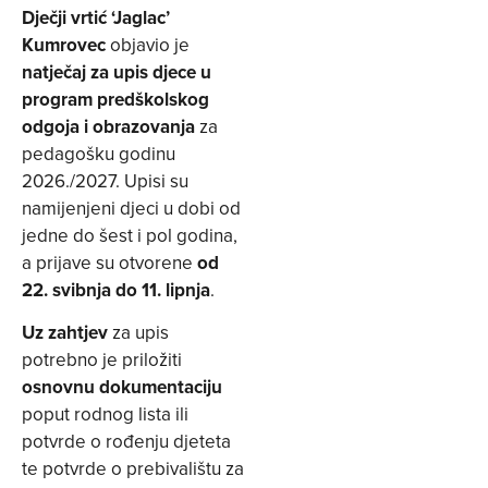
Dječji vrtić ‘Jaglac’
Kumrovec
objavio je
natječaj za upis djece u
program predškolskog
odgoja i obrazovanja
za
pedagošku godinu
2026./2027. Upisi su
namijenjeni djeci u dobi od
jedne do šest i pol godina,
a prijave su otvorene
od
22. svibnja do 11. lipnja
.
Uz zahtjev
za upis
potrebno je priložiti
osnovnu dokumentaciju
poput rodnog lista ili
potvrde o rođenju djeteta
te potvrde o prebivalištu za