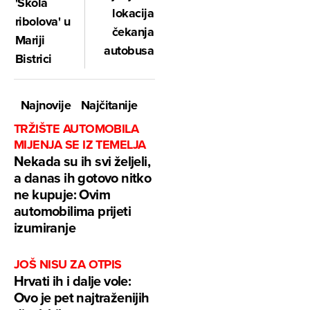
'Škola
lokacija
ribolova' u
čekanja
Mariji
autobusa
Bistrici
Najnovije
Najčitanije
TRŽIŠTE AUTOMOBILA
MIJENJA SE IZ TEMELJA
Nekada su ih svi željeli,
a danas ih gotovo nitko
ne kupuje: Ovim
automobilima prijeti
izumiranje
JOŠ NISU ZA OTPIS
Hrvati ih i dalje vole:
Ovo je pet najtraženijih