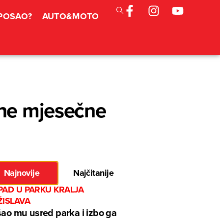
 POSAO?
AUTO&MOTO
čne mjesečne
Najnovije
Najčitanije
PAD U PARKU KRALJA
ŽISLAVA
šao mu usred parka i izbo ga