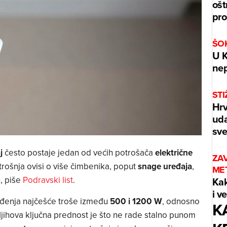
ošt
pro
ŠOK
U K
ne
STI
Hrv
uda
sve
j
često postaje jedan od većih potrošača
električne
ZA
trošnja ovisi o više čimbenika, poput
snage uređaja
,
ME
u, piše
Podravski list
.
Kak
i v
ađenja najčešće troše između
500 i 1200 W
, odnosno
K
Njihova ključna prednost je što ne rade stalno punom