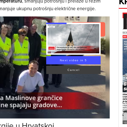
K
mperaturu
, smanjuju potrošnju i prelaze u režim
manjuje ukupnu potrošnju električne energije.
Read Article
Next video in 4
Cancel
gije u Hrvatskoj