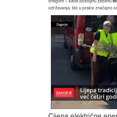
snagom – kada postignu zadanu
te
održavanja, što u praksi značajno s
Cijena električne ener