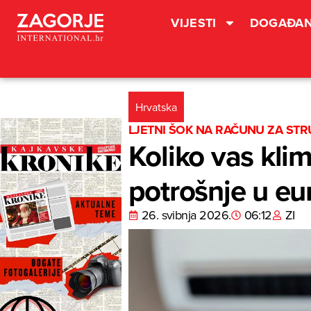
VIJESTI
DOGAĐAN
Hrvatska
LJETNI ŠOK NA RAČUNU ZA STR
Koliko vas kli
potrošnje u eu
26. svibnja 2026.
06:12
ZI