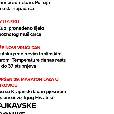
rim predmetom: Policija
našla napadača
 U SISKU
upi pronađeno tijelo
poznatog muškarca
ŽE NOVI VRUĆI DAN
atska pred novim toplinskim
rom: Temperature danas rastu
 do 37 stupnjeva
VRŠEN 29. MARATON LAĐA U
TKOVIĆU
o su Krapinski lađari pjesmom
eslom osvojili jug Hrvatske
AJKAVSKE