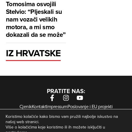
Tomosima osvojili
Stelvio: “Pljeskali su
nam vozači velikih
motora, a mi smo
dokazali da se može”
IZ HRVATSKE
PRATITE NAS:
Cjenik
Kontakt
Impressum
Poslovanje i EU projekti
Arhiva digitalnih novina
Uvjeti korištenja
Zaštita privatnosti
Koristimo kolačiće kako bismo vam pružili najbolje iskustvo na
Kolačići
našoj web stranici.
Više o kolačićima koje koristimo ili ih možete isključiti u