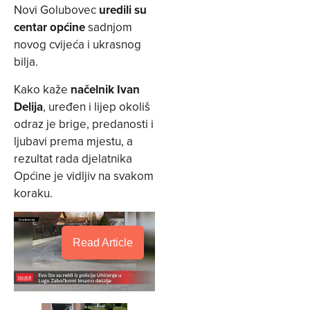
Novi Golubovec
uredili su
centar općine
sadnjom
novog cvijeća i ukrasnog
bilja.
Kako kaže
načelnik Ivan
Delija
, uređen i lijep okoliš
odraz je brige, predanosti i
ljubavi prema mjestu, a
rezultat rada djelatnika
Općine je vidljiv na svakom
koraku.
Read Article