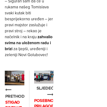
– Siguran sam da će u
rukama našeg Tomislava
svaki kutak biti
besprijekorno uređen – jer
pravi majstor zaslužuje i
pravi stroj – rekao je
načelnik i na kraju
zahvalio
svima na uloženom radu i
brizi
za ljepši, uređeniji i
zeleniji Novi Golubovec!
SLJEDEĆE
⟵
⟶
PRETHODNO
POSEBNO
STIGAO
PRILAGOĐENO