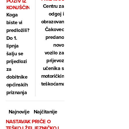
POZIV IZ
Centru za
KONJŠČINE
odgoj i
Koga
obrazovanje
biste vi
Čakovec
predložili?
predano
Do 1.
novo
lipnja
vozilo za
šalju se
prijevoz
prijedlozi
učenika s
za
motoričkim
dobitnike
teškoćama
općinskih
priznanja
Najnovije
Najčitanije
NASTAVAK PRIČE O
TEŠKOJ ŽELJEZNIČKOJ