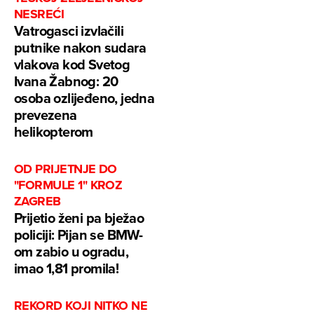
NESREĆI
Vatrogasci izvlačili
putnike nakon sudara
vlakova kod Svetog
Ivana Žabnog: 20
osoba ozlijeđeno, jedna
prevezena
helikopterom
OD PRIJETNJE DO
"FORMULE 1" KROZ
ZAGREB
Prijetio ženi pa bježao
policiji: Pijan se BMW-
om zabio u ogradu,
imao 1,81 promila!
REKORD KOJI NITKO NE