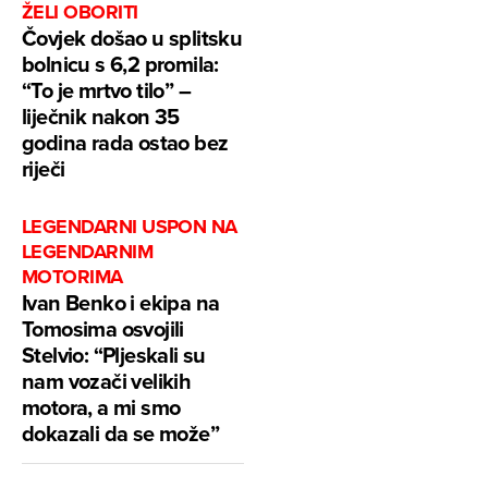
ŽELI OBORITI
Čovjek došao u splitsku
bolnicu s 6,2 promila:
“To je mrtvo tilo” –
liječnik nakon 35
godina rada ostao bez
riječi
LEGENDARNI USPON NA
LEGENDARNIM
MOTORIMA
Ivan Benko i ekipa na
Tomosima osvojili
Stelvio: “Pljeskali su
nam vozači velikih
motora, a mi smo
dokazali da se može”