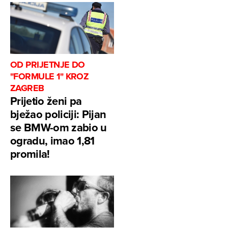
OD PRIJETNJE DO
"FORMULE 1" KROZ
ZAGREB
Prijetio ženi pa
bježao policiji: Pijan
se BMW-om zabio u
ogradu, imao 1,81
promila!