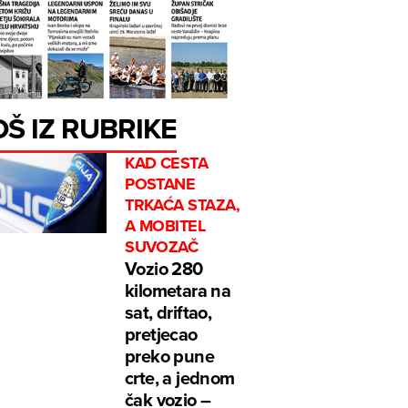
OŠ IZ RUBRIKE
KAD CESTA
POSTANE
TRKAĆA STAZA,
A MOBITEL
SUVOZAČ
Vozio 280
kilometara na
sat, driftao,
pretjecao
preko pune
crte, a jednom
čak vozio –