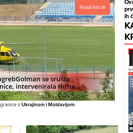
Osv
prv
Read Article
ih 
K
K
i granice s
Ukrajinom i Moldavijom
.