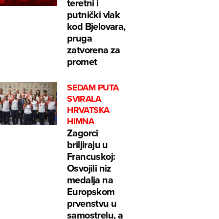
teretni i
putnički vlak
kod Bjelovara,
pruga
zatvorena za
promet
SEDAM PUTA
SVIRALA
HRVATSKA
HIMNA
Zagorci
briljiraju u
Francuskoj:
Osvojili niz
medalja na
Europskom
prvenstvu u
samostrelu, a