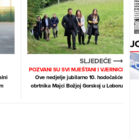
J
SLJEDEĆE ⟶
POZVANI SU SVI MJEŠTANI I VJERNICI
alni
Ove nedjelje jubilarno 10. hodočašće
am
obrtnika Majci Božjoj Gorskoj u Loboru