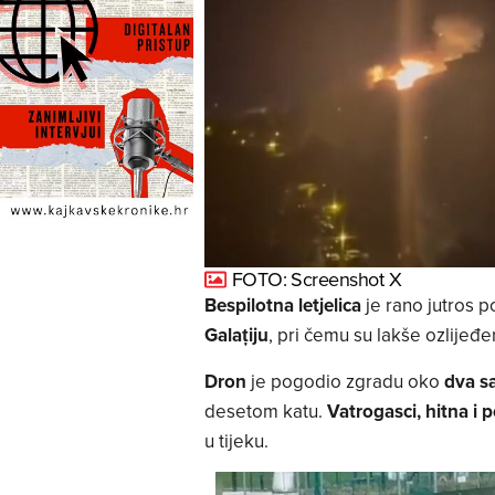
FOTO: Screenshot X
Bespilotna letjelica
je rano jutros 
Galațiju
, pri čemu su lakše ozlijeđ
Dron
je pogodio zgradu oko
dva sa
desetom katu.
Vatrogasci, hitna i p
u tijeku.