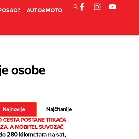
 POSAO?
AUTO&MOTO
je osobe
Najnovije
Najčitanije
D CESTA POSTANE TRKAĆA
AZA, A MOBITEL SUVOZAČ
io 280 kilometara na sat,