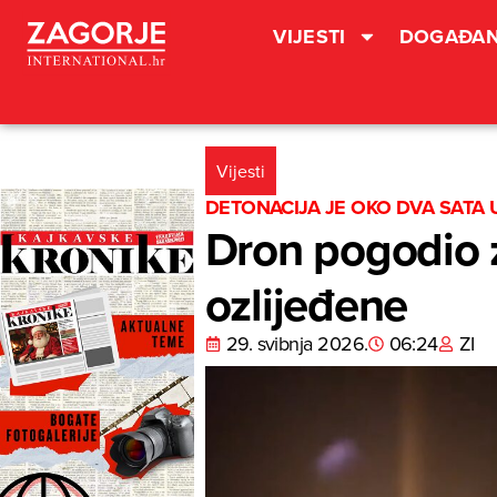
VIJESTI
DOGAĐAN
Vijesti
DETONACIJA JE OKO DVA SATA
Dron pogodio 
ozlijeđene
29. svibnja 2026.
06:24
ZI