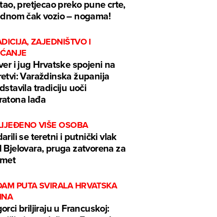
ftao, pretjecao preko pune crte,
ednom čak vozio – nogama!
DICIJA, ZAJEDNIŠTVO I
EĆANJE
ver i jug Hrvatske spojeni na
etvi: Varaždinska županija
dstavila tradiciju uoči
atona lađa
LIJEĐENO VIŠE OSOBA
arili se teretni i putnički vlak
 Bjelovara, pruga zatvorena za
omet
DAM PUTA SVIRALA HRVATSKA
MNA
orci briljiraju u Francuskoj: