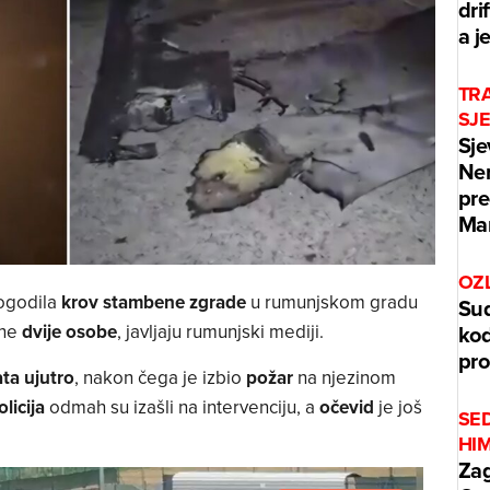
dri
a j
TRA
SJ
Sje
Ner
pre
Mar
OZ
pogodila
krov stambene zgrade
u rumunjskom gradu
Sud
kod
ene
dvije osobe
, javljaju rumunjski mediji.
pr
ta ujutro
, nakon čega je izbio
požar
na njezinom
olicija
odmah su izašli na intervenciju, a
očevid
je još
SE
HI
Zag