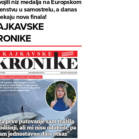
ojili niz medalja na Europskom
enstvu u samostrelu, a danas
čekaju nova finala!
AJKAVSKE
RONIKE