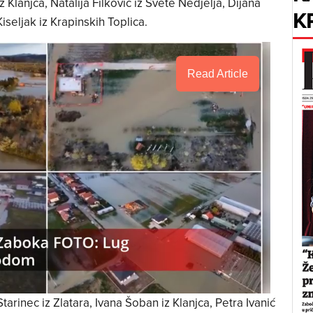
z Klanjca, Natalija Filković iz Svete Nedjelja, Dijana
K
seljak iz Krapinskih Toplica.
Read Article
tarinec iz Zlatara, Ivana Šoban iz Klanjca, Petra Ivanić