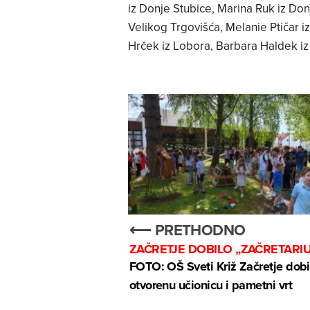
iz Donje Stubice, Marina Ruk iz Don
Velikog Trgovišća, Melanie Ptičar i
Hrček iz Lobora, Barbara Haldek iz 
⟵ PRETHODNO
ZAČRETJE DOBILO „ZAČRETARI
FOTO: OŠ Sveti Križ Začretje dobi
otvorenu učionicu i pametni vrt