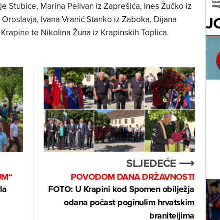
je Stubice, Marina Pelivan iz Zaprešića, Ines Žučko iz
J
z Oroslavja, Ivana Vranić Stanko iz Zaboka, Dijana
Krapine te Nikolina Žuna iz Krapinskih Toplica.
SLJEDEĆE ⟶
UM“
POVODOM DANA DRŽAVNOSTI
la
FOTO: U Krapini kod Spomen obilježja
odana počast poginulim hrvatskim
braniteljima