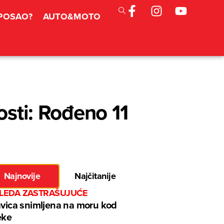
 POSAO?
AUTO&MOTO
osti: Rođeno 11
Najnovije
Najčitanije
GLEDA ZASTRAŠUJUĆE
avica snimljena na moru kod
eke