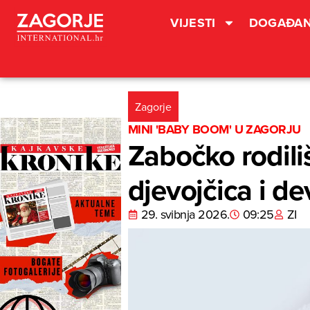
VIJESTI
DOGAĐAN
Zagorje
MINI 'BABY BOOM' U ZAGORJU
Zabočko rodili
djevojčica i d
29. svibnja 2026.
09:25
ZI