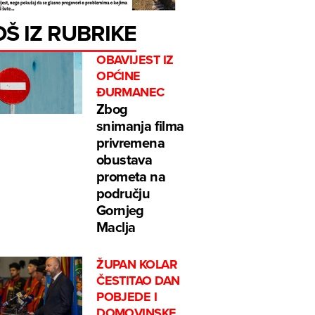
OŠ IZ RUBRIKE
OBAVIJEST IZ
OPĆINE
ĐURMANEC
Zbog
snimanja filma
privremena
obustava
prometa na
području
Gornjeg
Maclja
ŽUPAN KOLAR
ČESTITAO DAN
POBJEDE I
DOMOVINSKE