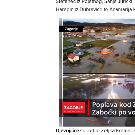
Štefanec iz Pojatnog, Sanja Jurički i
Harapin iz Dubravice te Anamarija Ki
Djevojčice
su rodile Željka Kramar S