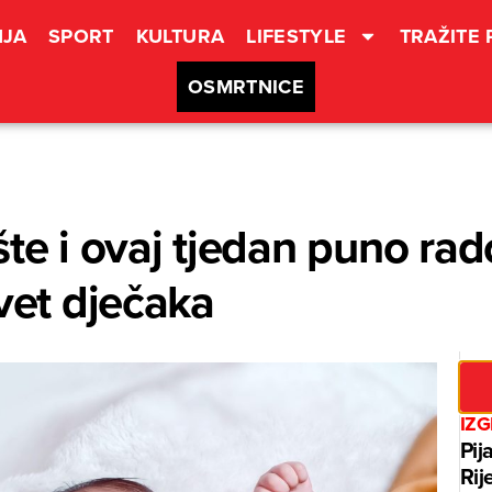
JA
SPORT
KULTURA
LIFESTYLE
TRAŽITE
OSMRTNICE
šte i ovaj tjedan puno rad
evet dječaka
IZ
Pij
Rij