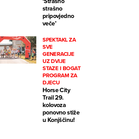
‘Strašno
strašno
pripovjedno
veče’
SPEKTAKL ZA
SVE
GENERACIJE
UZ DVIJE
STAZE I BOGAT
PROGRAM ZA
DJECU
Horse City
Trail 29.
kolovoza
ponovno stiže
u Konjščinu!