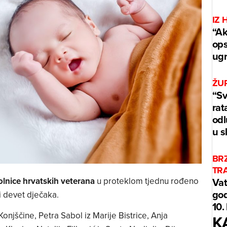
IZ 
“Ak
ops
ug
ŽUP
“Sv
rat
odl
u s
BR
TR
olnice hrvatskih veterana
u proteklom tjednu rođeno
Vat
god
 i devet dječaka.
10.
Konjščine, Petra Sabol iz Marije Bistrice, Anja
K