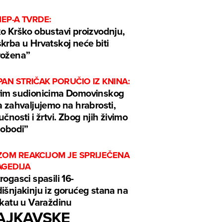
HEP-A TVRDE:
o Krško obustavi proizvodnju,
krba u Hrvatskoj neće biti
rožena”
AN STRIČAK PORUČIO IZ KNINA:
im sudionicima Domovinskog
a zahvaljujemo na hrabrosti,
učnosti i žrtvi. Zbog njih živimo
lobodi”
ZOM REAKCIJOM JE SPRIJEČENA
AGEDIJA
rogasci spasili 16-
išnjakinju iz gorućeg stana na
 katu u Varaždinu
AJKAVSKE