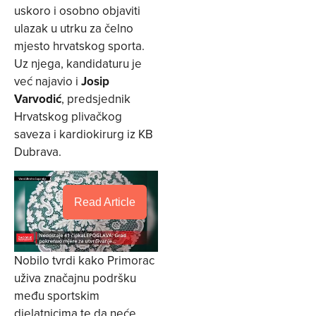
uskoro i osobno objaviti
ulazak u utrku za čelno
mjesto hrvatskog sporta.
Uz njega, kandidaturu je
već najavio i
Josip
Varvodić
, predsjednik
Hrvatskog plivačkog
saveza i kardiokirurg iz KB
Dubrava.
Read Article
Nobilo tvrdi kako Primorac
uživa značajnu podršku
među sportskim
djelatnicima te da neće