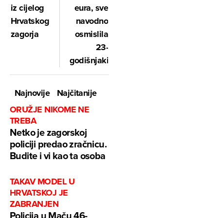
eura, sve
iz cijelog
navodno
Hrvatskog
osmislila
zagorja
23-
godišnjakinja?!
Najnovije
Najčitanije
ORUŽJE NIKOME NE
TREBA
Netko je zagorskoj
policiji predao zračnicu.
Budite i vi kao ta osoba
TAKAV MODEL U
HRVATSKOJ JE
ZABRANJEN
Policija u Maču 46-