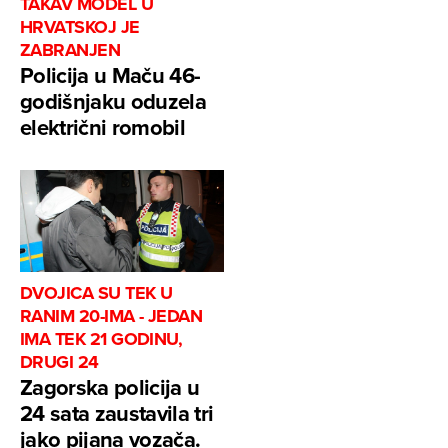
TAKAV MODEL U
HRVATSKOJ JE
ZABRANJEN
Policija u Maču 46-
godišnjaku oduzela
električni romobil
DVOJICA SU TEK U
RANIM 20-IMA - JEDAN
IMA TEK 21 GODINU,
DRUGI 24
Zagorska policija u
24 sata zaustavila tri
jako pijana vozača.