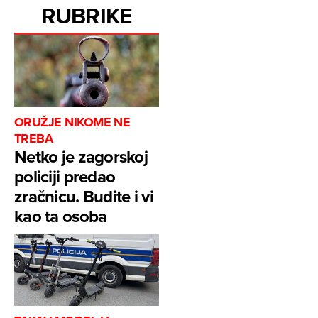
RUBRIKE
ORUŽJE NIKOME NE
TREBA
Netko je zagorskoj
policiji predao
zračnicu. Budite i vi
kao ta osoba