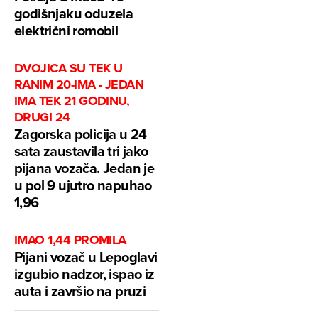
godišnjaku oduzela
električni romobil
DVOJICA SU TEK U
RANIM 20-IMA - JEDAN
IMA TEK 21 GODINU,
DRUGI 24
Zagorska policija u 24
sata zaustavila tri jako
pijana vozača. Jedan je
u pol 9 ujutro napuhao
1,96
IMAO 1,44 PROMILA
Pijani vozač u Lepoglavi
izgubio nadzor, ispao iz
auta i završio na pruzi