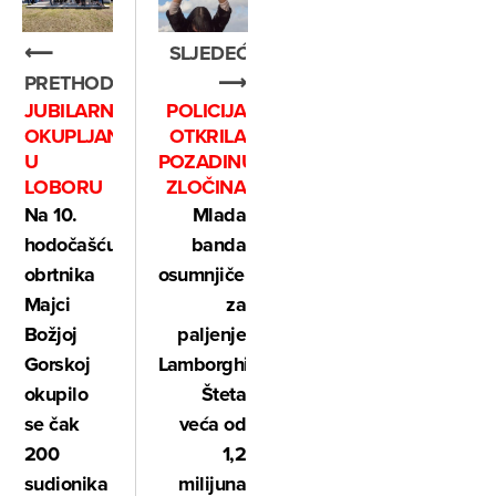
SLJEDEĆE
⟵
⟶
PRETHODNO
POLICIJA
JUBILARNO
OTKRILA
OKUPLJANJE
POZADINU
U
ZLOČINA
LOBORU
Mlada
Na 10.
banda
hodočašću
osumnjičena
obrtnika
za
Majci
paljenje
Božjoj
Lamborghinija:
Gorskoj
Šteta
okupilo
veća od
se čak
1,2
200
milijuna
sudionika