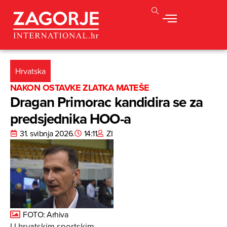
Hrvatska
NAKON OSTAVKE ZLATKA MATEŠE
Dragan Primorac kandidira se za
predsjednika HOO-a
31. svibnja 2026.
14:11
ZI
FOTO: Arhiva
U hrvatskim sportskim