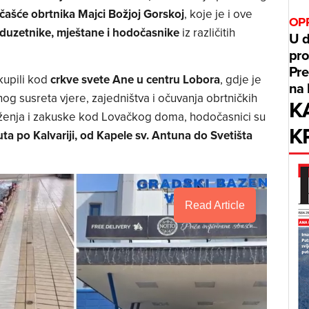
čašće obrtnika Majci Božjoj Gorskoj
, koje je i ove
OPR
oduzetnike, mještane i hodočasnike
iz različitih
U d
pro
Pre
kupili kod
crkve svete Ane u centru Lobora
, gdje je
na 
g susreta vjere, zajedništva i očuvanja obrtničkih
K
uženja i zakuske kod Lovačkog doma, hodočasnici su
K
ta po Kalvariji, od Kapele sv. Antuna do Svetišta
Read Article