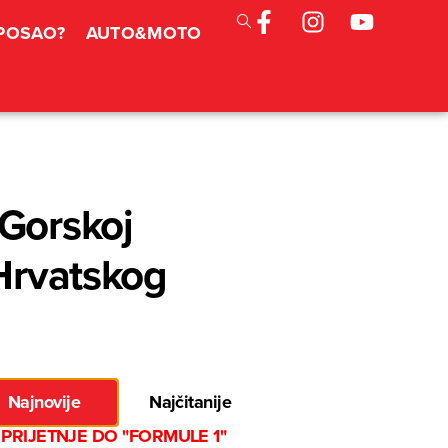
 POSAO?
AUTO&MOTO
 Gorskoj
 Hrvatskog
Najnovije
Najčitanije
PRIJETNJE DO "FORMULE 1"