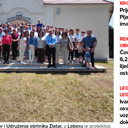
KR
Pri
Pij
ima
REK
OB
Čov
6,2
lij
ost
LE
LE
Iva
osv
voz
dok
 i Udruženja obrtnika Zlatar,
u
Loboru
je proteklog