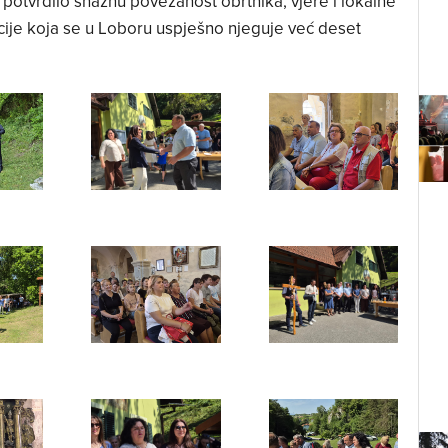
potvrdilo snažnu povezanost obrtnika, vjere i lokalne
cije koja se u Loboru uspješno njeguje već deset