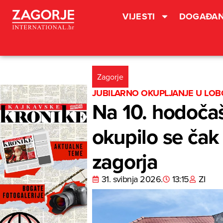
VIJESTI
DOGAĐAN
Zagorje
JUBILARNO OKUPLJANJE U LO
Na 10. hodočaš
okupilo se čak
zagorja
31. svibnja 2026.
13:15
ZI