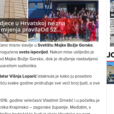
čano misno slavlje u
Svetištu Majke Božje Gorske
,
J
 omogućena
sveta ispovijed
. Nakon mise uslijedio je
od Majke Božje Gorske, dok je druženje nastavljeno
susretom sudionika.
atar Višnja Loparić
istaknula je kako ju posebno
ću svake godine pridružuje sve veći broj ljudi, a ove
16. godine velečasni Vladimir Drnetić i u početku je
tnika Krapinsko – zagorske županije. Međutim, s