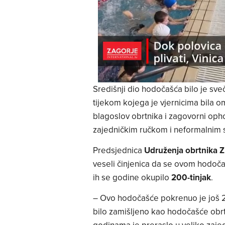
Središnji dio hodočašća bilo je sve
tijekom kojega je vjernicima bila
blagoslov obrtnika i zagovorni oph
zajedničkim ručkom i neformalnim 
Predsjednica
Udruženja obrtnika Zl
veseli činjenica da se ovom hodočaš
ih se godine okupilo
200-tinjak
.
– Ovo hodočašće pokrenuo je još 20
bilo zamišljeno kao hodočašće obr