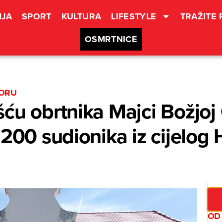
JA
SPORT
KULTURA
LIFESTYLE
TRAŽITE
OSMRTNICE
BORU
ću obrtnika Majci Božjoj
 200 sudionika iz cijelog
OD 