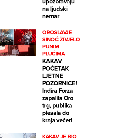
upozoravaju
na ljudski
nemar
OROSLAVJE
SINOĆ ŽIVJELO
PUNIM
PLUĆIMA
KAKAV
POČETAK
LJETNE
POZORNICE!
Indira Forza
zapalila Oro
trg, publika
plesala do
kraja večeri
KAKAV JE BIO