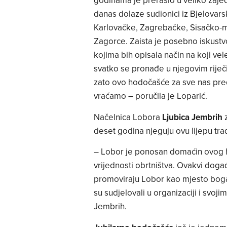
godinama je preraslo u veliko zaje
danas dolaze sudionici iz Bjelovar
Karlovačke, Zagrebačke, Sisačko-m
Zagorce. Zaista je posebno iskustvo 
kojima bih opisala način na koji vel
svatko se pronađe u njegovim riječi
zato ovo hodočašće za sve nas pre
vraćamo – poručila je Loparić.
Načelnica Lobora
Ljubica Jembrih
z
deset godina njeguju ovu lijepu trad
– Lobor je ponosan domaćin ovog h
vrijednosti obrtništva. Ovakvi doga
promoviraju Lobor kao mjesto bogat
su sudjelovali u organizaciji i svoji
Jembrih.