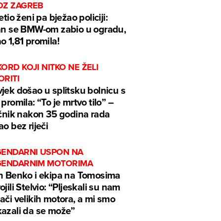
OZ ZAGREB
jetio ženi pa bježao policiji:
an se BMW-om zabio u ogradu,
o 1,81 promila!
ORD KOJI NITKO NE ŽELI
ORITI
jek došao u splitsku bolnicu s
 promila: “To je mrtvo tilo” –
ečnik nakon 35 godina rada
ao bez riječi
GENDARNI USPON NA
GENDARNIM MOTORIMA
n Benko i ekipa na Tomosima
ojili Stelvio: “Pljeskali su nam
ači velikih motora, a mi smo
azali da se može”