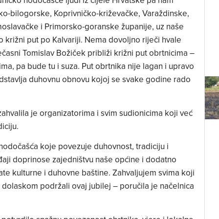
dničko hodočašće ljudi iz cijele Hrvatske pa nam
sko-bilogorske, Koprivničko-križevačke, Varaždinske,
oslavačke i Primorsko-goranske županije, uz naše
križni put po Kalvariji. Nema dovoljno riječi hvale
ečasni Tomislav Božiček približi križni put obrtnicima –
ma, pa bude tu i suza. Put obrtnika nije lagan i upravo
dstavlja duhovnu obnovu kojoj se svake godine rado
ahvalila je organizatorima i svim sudionicima koji već
iciju.
odočašća koje povezuje duhovnost, tradiciju i
đaji doprinose zajedništvu naše općine i dodatno
e kulturne i duhovne baštine. Zahvaljujem svima koji
m dolaskom podržali ovaj jubilej – poručila je načelnica