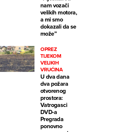
nam vozači
velikih motora,
a mi smo
dokazali da se
može”
OPREZ
TIJEKOM
VELIKIH
VRUĆINA
U dva dana
dva požara
otvorenog
prostora:
Vatrogasci
DVD-a
Pregrada
ponovno