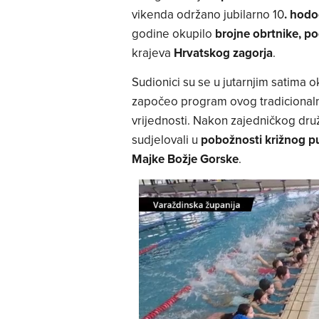
vikenda održano jubilarno 10
. hodo
godine okupilo
brojne obrtnike, p
krajeva
Hrvatskog zagorja
.
Sudionici su se u jutarnjim satima o
započeo program ovog tradicionalno
vrijednosti. Nakon zajedničkog dr
sudjelovali u
pobožnosti križnog pu
Majke Božje Gorske
.