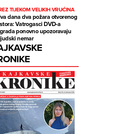
EZ TIJEKOM VELIKIH VRUĆINA
va dana dva požara otvorenog
stora: Vatrogasci DVD-a
grada ponovno upozoravaju
ljudski nemar
AJKAVSKE
RONIKE