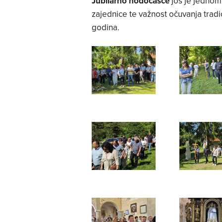
Jubilarno hodočašće
još je jednom 
zajednice te važnost očuvanja tradi
godina.