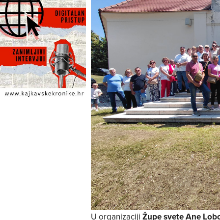
U organizaciji
Župe svete Ane Lobor