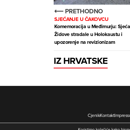
⟵ PRETHODNO
SJEĆANJE U ČAKOVCU
Komemoracija u Međimurju: Sjeća
Židove stradale u Holokaustu i
upozorenje na revizionizam
IZ HRVATSKE
Cjenik
Kontakt
Impres
©
Koristimo kolačiće kako bismo