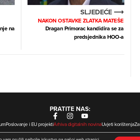
SLJEDEĆE ⟶
NAKON OSTAVKE ZLATKA MATEŠE
nje na
Dragan Primorac kandidira se za
predsjednika HOO-a
PRATITE NAS:
sum
Poslovanje i EU projekti
Arhiva digitalnih novina
Uvjeti korištenja
Zaš
krMed
 Zagorje International – Sva prava pridržana | Developed by
 vam pružili najbolje iskustvo na našoj web stranici.