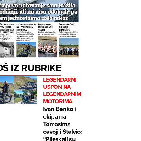
OŠ IZ RUBRIKE
LEGENDARNI
USPON NA
LEGENDARNIM
MOTORIMA
Ivan Benko i
ekipa na
Tomosima
osvojili Stelvio:
“Pljeskali su