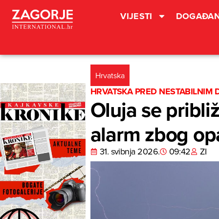
VIJESTI
DOGAĐAN
Hrvatska
HRVATSKA PRED NESTABILNIM
Oluja se pribl
alarm zbog o
31. svibnja 2026.
09:42
ZI