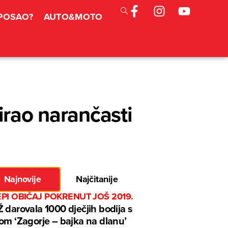
 POSAO?
AUTO&MOTO
irao narančasti
Najnovije
Najčitanije
EPI OBIČAJ POKRENUT JOŠ 2019.
 darovala 1000 dječjih bodija s
om ‘Zagorje – bajka na dlanu’