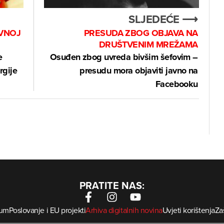
SLJEDEĆE ⟶
VNOJ
PRESUDA ZBOG OBJAVA NA
DRUŠTVENIM MREŽAMA
e
Osuđen zbog uvreda bivšim šefovim –
rgije
presudu mora objaviti javno na
Facebooku
PRATITE NAS:
sum
Poslovanje i EU projekti
Arhiva digitalnih novina
Uvjeti korištenja
Zaš