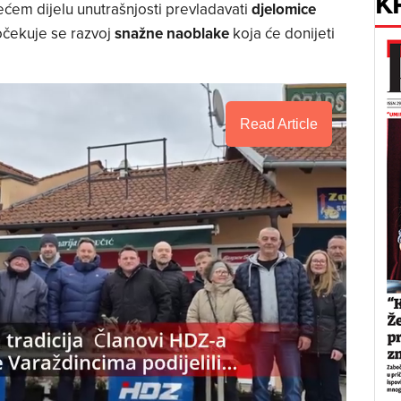
K
ćem dijelu unutrašnjosti prevladavati
djelomice
očekuje se razvoj
snažne naoblake
koja će donijeti
Read Article