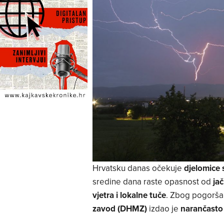
Hrvatsku danas očekuje
djelomice 
sredine dana raste opasnost od
ja
vjetra i lokalne tuče
. Zbog pogorša
zavod (DHMZ)
izdao je
narančasto