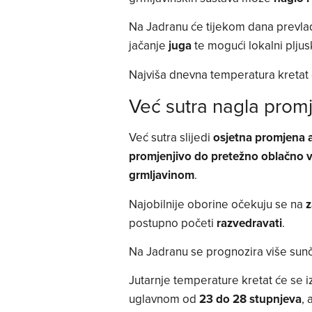
Na Jadranu će tijekom dana prevla
jačanje
juga
te mogući lokalni pljus
Najviša dnevna temperatura kretat
Već sutra nagla pro
Već sutra slijedi
osjetna promjena a
promjenjivo do pretežno oblačno v
grmljavinom
.
Najobilnije oborine očekuju se na
z
postupno početi
razvedravati
.
Na Jadranu se prognozira više sunč
Jutarnje temperature kretat će se
uglavnom od
23 do 28 stupnjeva
, 