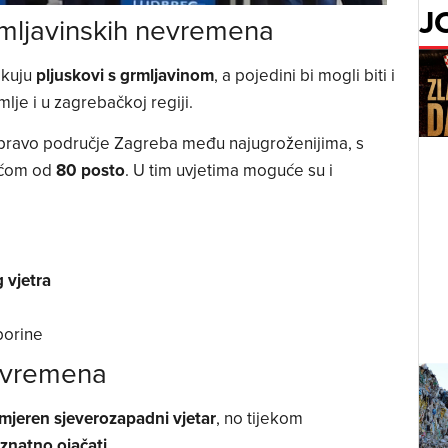
J
mljavinskih nevremena
ekuju
pljuskovi s grmljavinom
, a pojedini bi mogli biti i
mlje i u zagrebačkoj regiji.
pravo područje Zagreba među najugroženijima, s
ećom od
80 posto
. U tim uvjetima moguće su i
 vjetra
borine
nevremena
mjeren sjeverozapadni vjetar
, no tijekom
 znatno ojačati
.