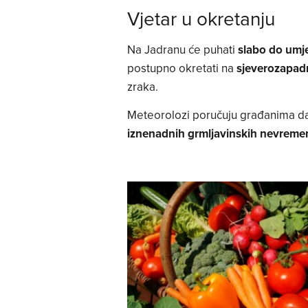
Vjetar u okretanju
Na Jadranu će puhati
slabo do umj
postupno okretati na
sjeverozapad
zraka.
Meteorolozi poručuju građanima da
iznenadnih grmljavinskih nevreme