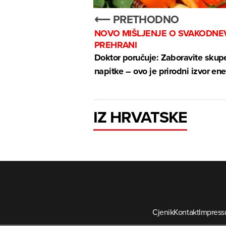
⟵ PRETHODNO
NOVO MIŠLJENJE O SVAKODNE
PREHRANI
Doktor poručuje: Zaboravite skup
napitke – ovo je prirodni izvor ene
IZ HRVATSKE
Cjenik
Kontakt
Impres