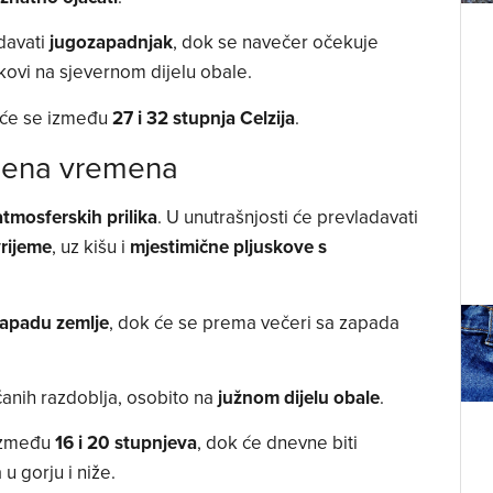
davati
jugozapadnjak
, dok se navečer očekuje
kovi na sjevernom dijelu obale.
 će se između
27 i 32 stupnja Celzija
.
mjena vremena
tmosferskih prilika
. U unutrašnjosti će prevladavati
rijeme
, uz kišu i
mjestimične pljuskove s
apadu zemlje
, dok će se prema večeri sa zapada
anih razdoblja, osobito na
južnom dijelu obale
.
 između
16 i 20 stupnjeva
, dok će dnevne biti
a u gorju i niže.