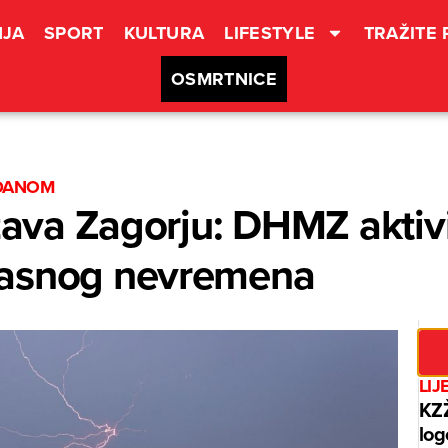
JA
SPORT
KULTURA
LIFESTYLE
TRAŽITE
OSMRTNICE
 DANOM
ižava Zagorju: DHMZ aktiv
pasnog nevremena
LIJ
KZŽ
log