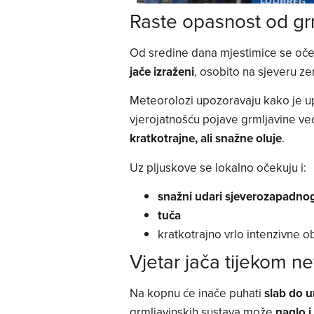
Raste opasnost od gr
Od sredine dana mjestimice se oč
jače izraženi
, osobito na sjeveru ze
Meteorolozi upozoravaju kako je u
vjerojatnošću pojave grmljavine v
kratkotrajne, ali snažne oluje
.
Uz pljuskove se lokalno očekuju i:
snažni udari sjeverozapadnog
tuča
kratkotrajno vrlo intenzivne o
Vjetar jača tijekom 
Na kopnu će inače puhati
slab do u
grmljavinskih sustava može
naglo i