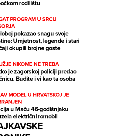
očkom rodilištu
GAT PROGRAM U SRCU
GORJA
oboj pokazao snagu svoje
tine: Umjetnost, legende i stari
čaji okupili brojne goste
UŽJE NIKOME NE TREBA
ko je zagorskoj policiji predao
čnicu. Budite i vi kao ta osoba
KAV MODEL U HRVATSKOJ JE
BRANJEN
icija u Maču 46-godišnjaku
zela električni romobil
AJKAVSKE