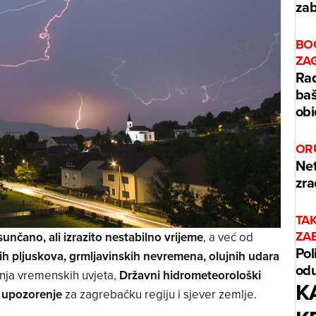
zab
BO
ZA
Rad
baš
obi
OR
Net
zra
TA
ZA
sunčano, ali izrazito nestabilno vrijeme
, a već od
Pol
čih pljuskova, grmljavinskih nevremena, olujnih udara
odu
nja vremenskih uvjeta,
Državni hidrometeorološki
K
 upozorenje
za zagrebačku regiju i sjever zemlje.