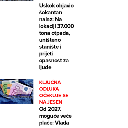
Uskok objavio
šokantan
nalaz: Na
lokaciji 37.000
tona otpada,
uništeno
stanište i
prijeti
opasnost za
ljude
KLJUČNA
ODLUKA
OČEKUJE SE
NA JESEN
Od 2027.
moguće veće
plaće: Vlada