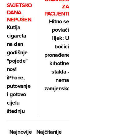
SVJETSKOG
ZA
DANA
PACIJENTE
NEPUŠENJA
Hitno se
Kutija
povlači
cigareta
lijek: U
na dan
bočici
godišnje
pronađene
"pojede"
krhotine
novi
stakla -
iPhone,
nema
putovanje
zamjenskog
i gotovo
cijelu
štednju
Najnovije
Najčitanije