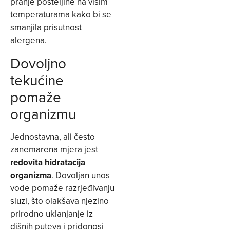
pranje posteljine na višim
temperaturama kako bi se
smanjila prisutnost
alergena.
Dovoljno
tekućine
pomaže
organizmu
Jednostavna, ali često
zanemarena mjera jest
redovita hidratacija
organizma
. Dovoljan unos
vode pomaže razrjeđivanju
sluzi, što olakšava njezino
prirodno uklanjanje iz
dišnih puteva i pridonosi