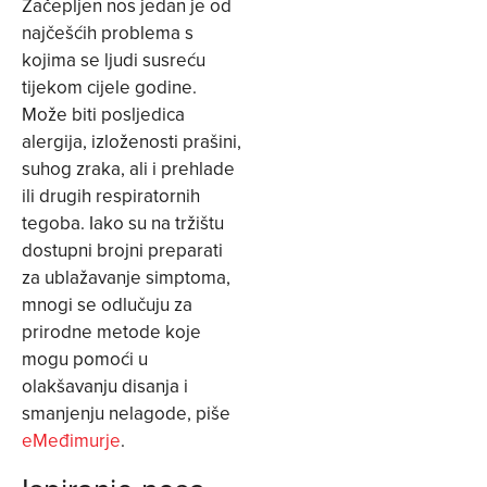
Začepljen nos jedan je od
najčešćih problema s
kojima se ljudi susreću
tijekom cijele godine.
Može biti posljedica
alergija, izloženosti prašini,
suhog zraka, ali i prehlade
ili drugih respiratornih
tegoba. Iako su na tržištu
dostupni brojni preparati
za ublažavanje simptoma,
mnogi se odlučuju za
prirodne metode koje
mogu pomoći u
olakšavanju disanja i
smanjenju nelagode, piše
eMeđimurje
.