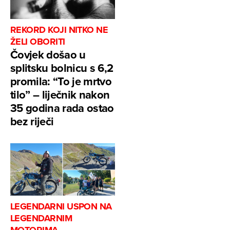
REKORD KOJI NITKO NE
ŽELI OBORITI
Čovjek došao u
splitsku bolnicu s 6,2
promila: “To je mrtvo
tilo” – liječnik nakon
35 godina rada ostao
bez riječi
LEGENDARNI USPON NA
LEGENDARNIM
MOTORIMA