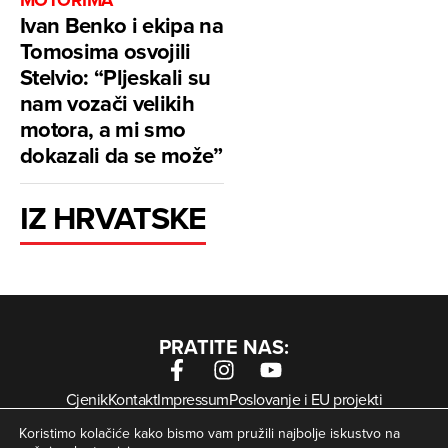
Ivan Benko i ekipa na
Tomosima osvojili
Stelvio: “Pljeskali su
nam vozači velikih
motora, a mi smo
dokazali da se može”
IZ HRVATSKE
PRATITE NAS:
Cjenik
Kontakt
Impressum
Poslovanje i EU projekti
Arhiva digitalnih novina
Uvjeti korištenja
Zaštita privatnosti
Koristimo kolačiće kako bismo vam pružili najbolje iskustvo na
Kolačići