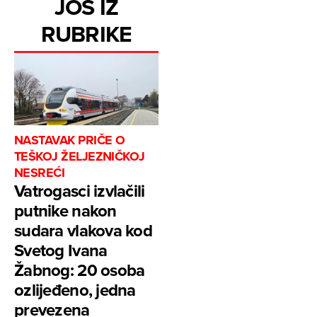
JOŠ IZ
RUBRIKE
NASTAVAK PRIČE O
TEŠKOJ ŽELJEZNIČKOJ
NESREĆI
Vatrogasci izvlačili
putnike nakon
sudara vlakova kod
Svetog Ivana
Žabnog: 20 osoba
ozlijeđeno, jedna
prevezena