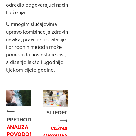
odredio odgovarajući način
liječenja.
U mnogim slučajevima
upravo kombinacija zdravih
navika, pravilne hidratacije
i prirodnih metoda može
pomoći da nos ostane čist,
a disanje lakše i ugodnije
tijekom cijele godine.
⟵
SLJEDEĆE
PRETHODNO
⟶
ANALIZA
VAŽNA
POVODOM
OBAVIJEST