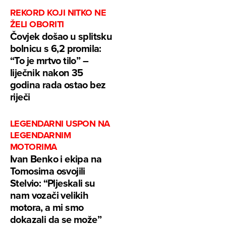
REKORD KOJI NITKO NE
ŽELI OBORITI
Čovjek došao u splitsku
bolnicu s 6,2 promila:
“To je mrtvo tilo” –
liječnik nakon 35
godina rada ostao bez
riječi
LEGENDARNI USPON NA
LEGENDARNIM
MOTORIMA
Ivan Benko i ekipa na
Tomosima osvojili
Stelvio: “Pljeskali su
nam vozači velikih
motora, a mi smo
dokazali da se može”