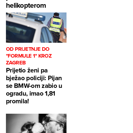
helikopterom
OD PRIJETNJE DO
"FORMULE 1" KROZ
ZAGREB
Prijetio ženi pa
bježao policiji: Pijan
se BMW-om zabio u
ogradu, imao 1,81
promila!