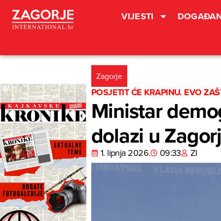
VIJESTI
DOGAĐAN
Zagorje
POSJETIT ĆE KRAPINU. EVO ZA
Ministar demogr
dolazi u Zagor
1. lipnja 2026.
09:33
ZI