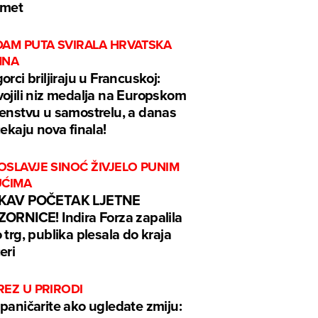
omet
DAM PUTA SVIRALA HRVATSKA
MNA
orci briljiraju u Francuskoj:
ojili niz medalja na Europskom
enstvu u samostrelu, a danas
čekaju nova finala!
SLAVJE SINOĆ ŽIVJELO PUNIM
UĆIMA
KAV POČETAK LJETNE
ORNICE! Indira Forza zapalila
 trg, publika plesala do kraja
eri
REZ U PRIRODI
paničarite ako ugledate zmiju: