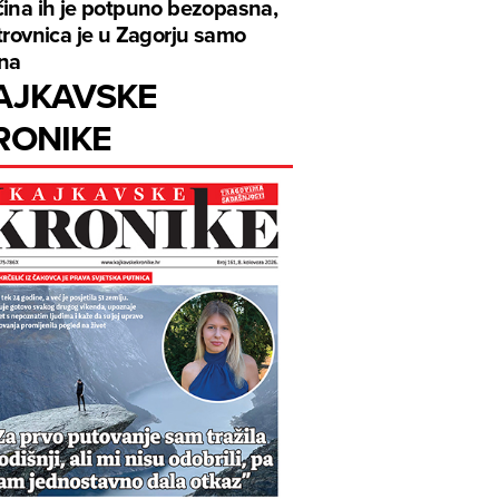
ina ih je potpuno bezopasna,
trovnica je u Zagorju samo
na
AJKAVSKE
RONIKE