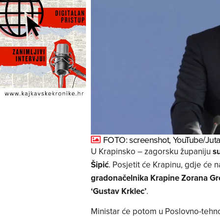
FOTO: screenshot, YouTube/Jutarn
U Krapinsko – zagorsku županiju
su
Šipić
. Posjetit će Krapinu, gdje će n
gradonačelnika Krapine Zorana Gr
‘Gustav Krklec’
.
Ministar će potom u Poslovno-tehn