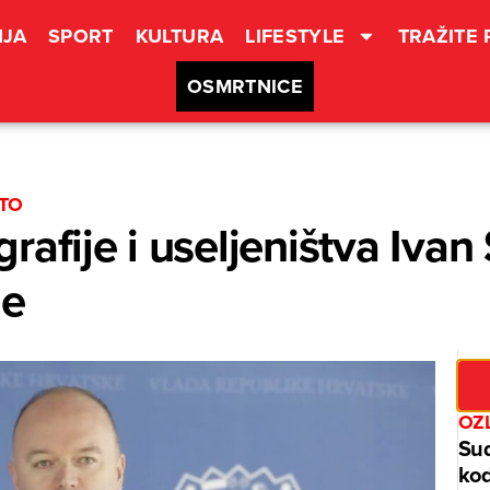
JA
SPORT
KULTURA
LIFESTYLE
TRAŽITE
OSMRTNICE
ŠTO
afije i useljeništva Ivan 
je
OZ
Sud
kod