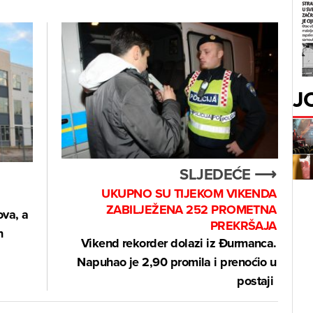
J
SLJEDEĆE ⟶
UKUPNO SU TIJEKOM VIKENDA
ZABILJEŽENA 252 PROMETNA
va, a
PREKRŠAJA
n
Vikend rekorder dolazi iz Đurmanca.
Napuhao je 2,90 promila i prenoćio u
postaji