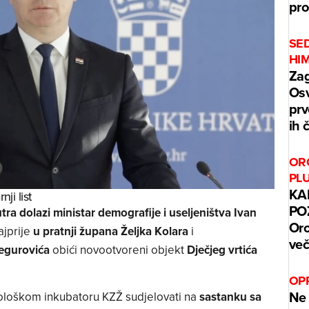
pr
SE
HI
Zag
Osv
prv
ih 
ORO
PL
KA
ji list
POZ
tra dolazi ministar demografije i useljeništva Ivan
Oro
ajprije
u pratnji župana Željka Kolara
i
več
egurovića
obići novootvoreni objekt
Dječjeg vrtića
OP
Ne 
ološkom inkubatoru KZŽ sudjelovati na
sastanku sa