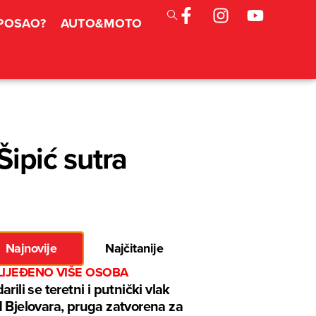
 POSAO?
AUTO&MOTO
Šipić sutra
Najnovije
Najčitanije
LIJEĐENO VIŠE OSOBA
arili se teretni i putnički vlak
 Bjelovara, pruga zatvorena za