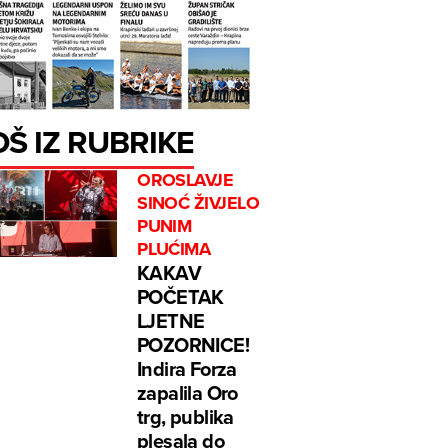
OŠ IZ RUBRIKE
OROSLAVJE
SINOĆ ŽIVJELO
PUNIM
PLUĆIMA
KAKAV
POČETAK
LJETNE
POZORNICE!
Indira Forza
zapalila Oro
trg, publika
plesala do