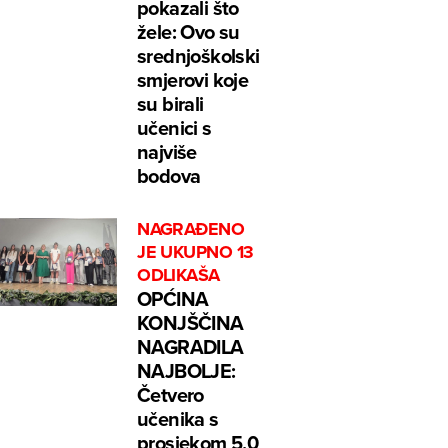
pokazali što
žele: Ovo su
srednjoškolski
smjerovi koje
su birali
učenici s
najviše
bodova
NAGRAĐENO
JE UKUPNO 13
ODLIKAŠA
OPĆINA
KONJŠČINA
NAGRADILA
NAJBOLJE:
Četvero
učenika s
prosjekom 5,0