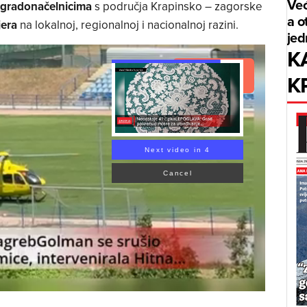
Već
 gradonačelnicima
s područja Krapinsko – zagorske
a o
era
na lokalnoj, regionalnoj i nacionalnoj razini.
jed
K
K
Read Article
Next video in 4
Cancel