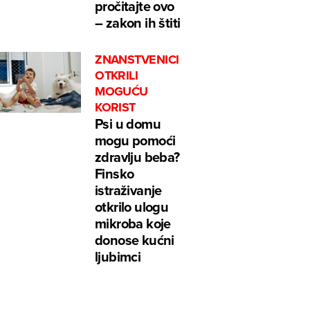
pročitajte ovo
– zakon ih štiti
ZNANSTVENICI
OTKRILI
MOGUĆU
KORIST
Psi u domu
mogu pomoći
zdravlju beba?
Finsko
istraživanje
otkrilo ulogu
mikroba koje
donose kućni
ljubimci