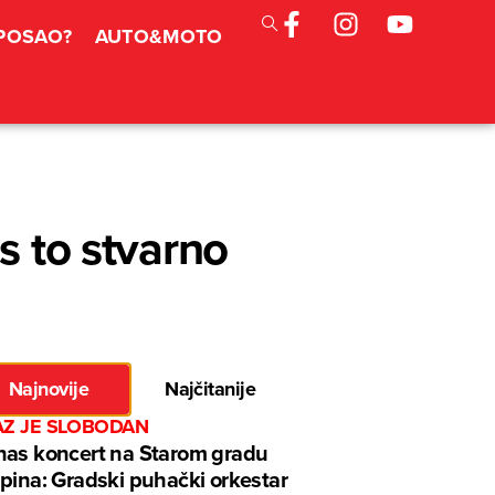
 POSAO?
AUTO&MOTO
s to stvarno
Najnovije
Najčitanije
AZ JE SLOBODAN
as koncert na Starom gradu
pina: Gradski puhački orkestar