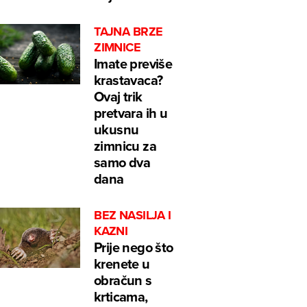
TAJNA BRZE
ZIMNICE
Imate previše
krastavaca?
Ovaj trik
pretvara ih u
ukusnu
zimnicu za
samo dva
dana
BEZ NASILJA I
KAZNI
Prije nego što
krenete u
obračun s
krticama,