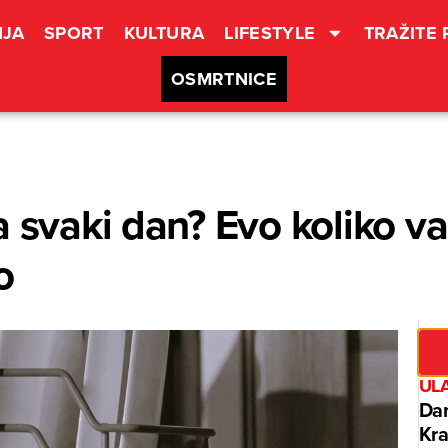
JA
SPORT
KULTURA
LIFESTYLE
TRAŽITE
OSMRTNICE
a svaki dan? Evo koliko va
o
UL
Dan
Kra