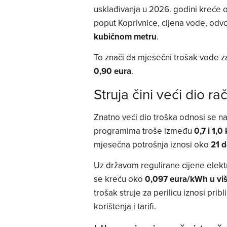
usklađivanja u 2026. godini kreće
poput Koprivnice, cijena vode, odv
kubičnom metru
.
To znači da mjesečni trošak vode z
0,90 eura
.
Struja čini veći dio ra
Znatno veći dio troška odnosi se na
programima troše između
0,7 i 1,
mjesečna potrošnja iznosi oko
21 
Uz državom regulirane cijene elektr
se kreću oko
0,097 eura/kWh u višo
trošak struje za perilicu iznosi prib
korištenja i tarifi.