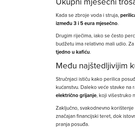
Ukupni mjesečni troš
Kada se zbroje voda i struja,
perili
između 3 i 5 eura mjesečno
.
Drugim riječima, iako se često perc
budžetu ima relativno mali udio. Za
tjedno u kafiću
.
Među najštedljivijim
Stručnjaci ističu kako perilica pos
kućanstvu. Daleko veće stavke na 
električno grijanje
, koji višestruko
Zaključno, svakodnevno korištenje 
značajan financijski teret, dok isto
pranja posuđa.