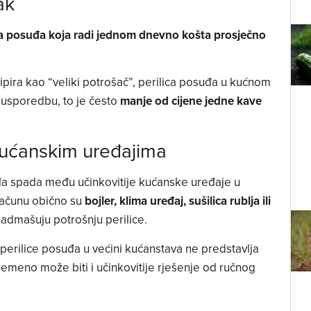
ak
ca posuđa koja radi jednom dnevno košta prosječno
ipira kao “veliki potrošač”, perilica posuđa u kućnom
 usporedbu, to je često
manje od cijene jedne kave
 kućanskim uređajima
uđa spada među učinkovitije kućanske uređaje u
računu obično su
bojler, klima uređaj, sušilica rublja ili
 nadmašuju potrošnju perilice.
perilice posuđa u većini kućanstava ne predstavlja
vremeno može biti i učinkovitije rješenje od ručnog