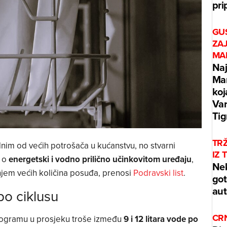
pri
GUS
ZAJ
MA
Naj
Mar
koj
Var
Tig
TRŽ
nim od većih potrošača u kućanstvu, no stvarni
IZ 
e o
energetski i vodno prilično učinkovitom uređaju
,
Nek
jem većih količina posuđa, prenosi
Podravski list
.
got
aut
po ciklusu
CRN
ogramu u prosjeku troše između
9 i 12 litara vode po