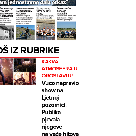
OŠ IZ RUBRIKE
KAKVA
ATMOSFERA U
OROSLAVJU!
Vuco napravio
show na
Ljetnoj
pozornici:
Publika
pjevala
njegove
najveće hitove