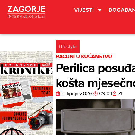
VIJESTI
DOGAĐAN
Lifestyle
RAČUNI U KUĆANSTVU
Perilica posuđ
košta mjesečn
5. lipnja 2026.
09:04
ZI