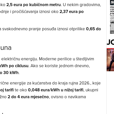
 oko
2,5 eura po kubičnom metru
. U nekim gradovima,
odnje i pročišćavanja iznosi oko
2,37 eura po
a svakodnevno pranje posuđa iznosi otprilike
0,65 do
J
čuna
 električnu energiju. Moderne perilice u štedljivim
0 kWh po ciklusu
. Ako se koriste jednom dnevno,
do 30 kWh
.
ične energije za kućanstva do kraja rujna 2026., koje
j tarifi
te oko
0,048 eura/kWh u nižoj tarifi
, ukupni
ližno
2 do 4 eura mjesečno
, ovisno o navikama