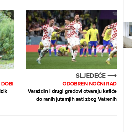
SLJEDEĆE ⟶
 DOBI
ODOBREN NOĆNI RAD
izik
Varaždin i drugi gradovi otvaraju kafiće
do ranih jutarnjih sati zbog Vatrenih