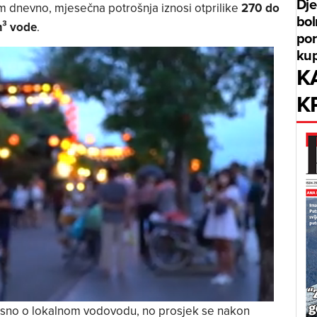
Dje
om dnevno, mjesečna potrošnja iznosi otprilike
270 do
bol
m³ vode
.
por
kup
K
K
visno o lokalnom vodovodu, no prosjek se nakon