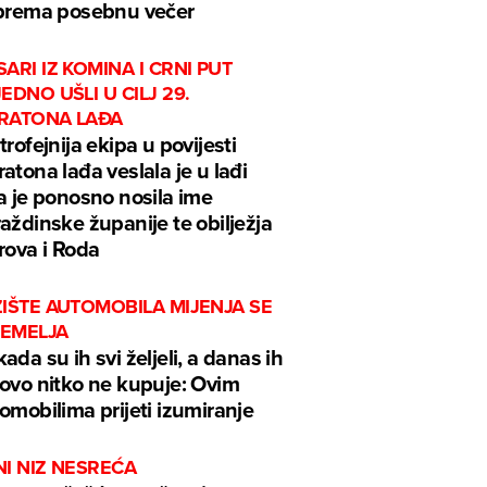
prema posebnu večer
ARI IZ KOMINA I CRNI PUT
EDNO UŠLI U CILJ 29.
RATONA LAĐA
trofejnija ekipa u povijesti
atona lađa veslala je u lađi
a je ponosno nosila ime
aždinske županije te obilježja
rova i Roda
IŠTE AUTOMOBILA MIJENJA SE
TEMELJA
ada su ih svi željeli, a danas ih
ovo nitko ne kupuje: Ovim
omobilima prijeti izumiranje
I NIZ NESREĆA