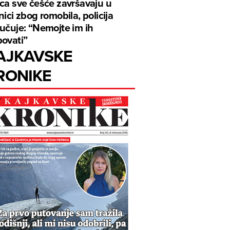
ca sve češće završavaju u
nici zbog romobila, policija
učuje: “Nemojte im ih
ovati”
AJKAVSKE
RONIKE