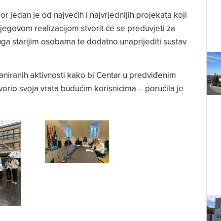
r jedan je od najvećih i najvrjednijih projekata koji
jegovom realizacijom stvorit će se preduvjeti za
luga starijim osobama te dodatno unaprijediti sustav
niranih aktivnosti kako bi Centar u predviđenim
tvorio svoja vrata budućim korisnicima – poručila je