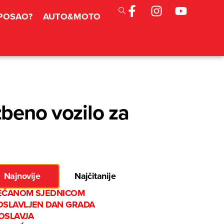
 POSAO?
AUTO&MOTO
žbeno vozilo za
Najnovije
Najčitanije
EČANOM SJEDNICOM
OSLAVLJEN DAN GRADA
OSLAVJA