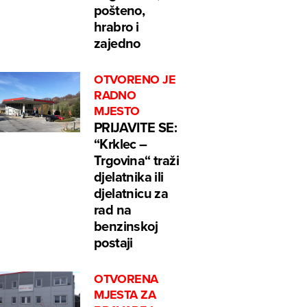
pošteno,
hrabro i
zajedno
OTVORENO JE
RADNO
MJESTO
PRIJAVITE SE:
“Krklec –
Trgovina“ traži
djelatnika ili
djelatnicu za
rad na
benzinskoj
postaji
OTVORENA
MJESTA ZA