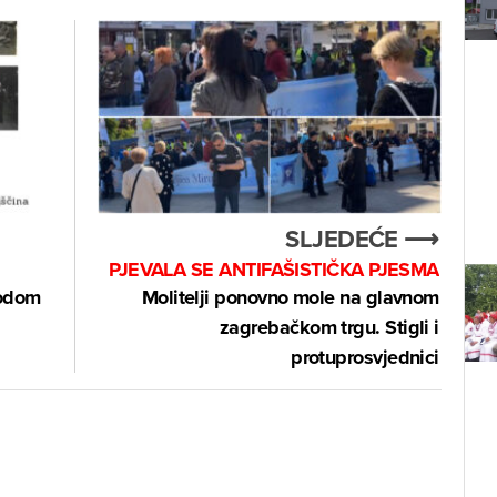
SLJEDEĆE ⟶
PJEVALA SE ANTIFAŠISTIČKA PJESMA
vodom
Molitelji ponovno mole na glavnom
zagrebačkom trgu. Stigli i
protuprosvjednici