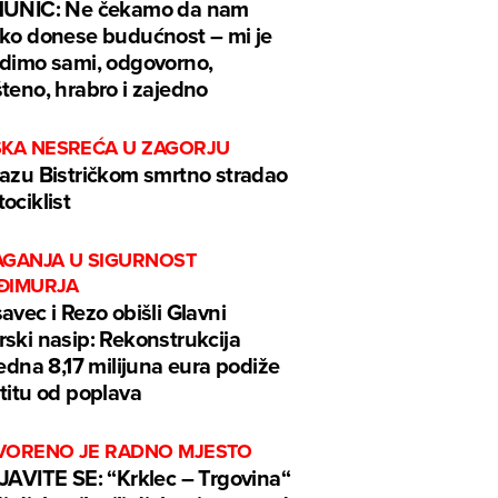
MUNIĆ: Ne čekamo da nam
ko donese budućnost – mi je
dimo sami, odgovorno,
teno, hrabro i zajedno
ŠKA NESREĆA U ZAGORJU
azu Bistričkom smrtno stradao
ociklist
AGANJA U SIGURNOST
ĐIMURJA
avec i Rezo obišli Glavni
ski nasip: Rekonstrukcija
jedna 8,17 milijuna eura podiže
titu od poplava
VORENO JE RADNO MJESTO
JAVITE SE: “Krklec – Trgovina“