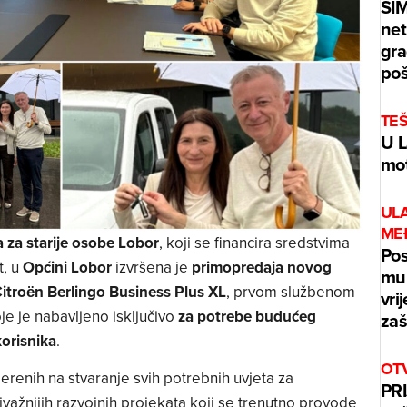
ŠI
net
gra
poš
TE
U L
mot
UL
ME
 za starije osobe Lobor
, koji se financira sredstvima
Pos
t, u
Općini Lobor
izvršena je
primopredaja novog
mur
itroën Berlingo Business Plus XL
, prvom službenom
vri
je je nabavljeno isključivo
za potrebe budućeg
zaš
orisnika
.
OT
jerenih na stvaranje svih potrebnih uvjeta za
PRI
jvažnijih razvojnih projekata koji se trenutno provode