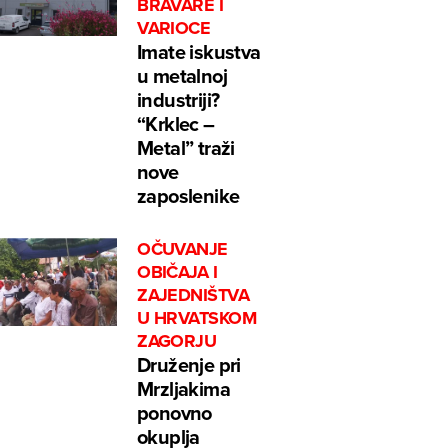
BRAVARE I
VARIOCE
Imate iskustva
u metalnoj
industriji?
“Krklec –
Metal” traži
nove
zaposlenike
OČUVANJE
OBIČAJA I
ZAJEDNIŠTVA
U HRVATSKOM
ZAGORJU
Druženje pri
Mrzljakima
ponovno
okuplja