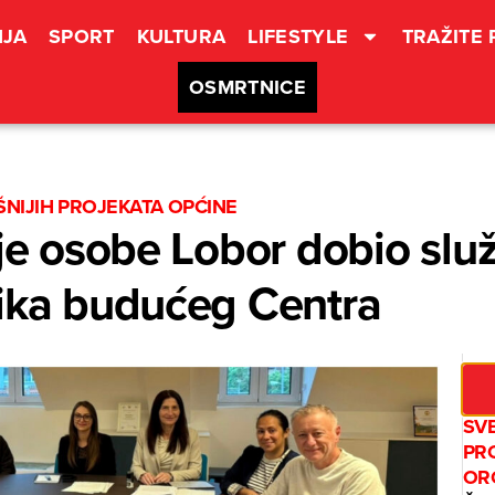
JA
SPORT
KULTURA
LIFESTYLE
TRAŽITE
OSMRTNICE
NIJIH PROJEKATA OPĆINE
ije osobe Lobor dobio slu
nika budućeg Centra
SV
PR
OR