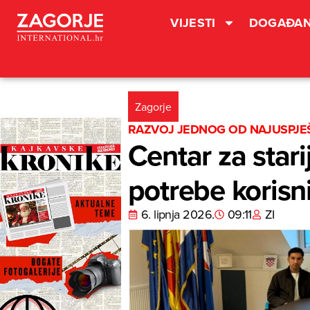
VIJESTI
DOGAĐAN
Zagorje
RAZVOJ JEDNOG OD NAJUSPJEŠ
Centar za star
potrebe koris
6. lipnja 2026.
09:11
ZI