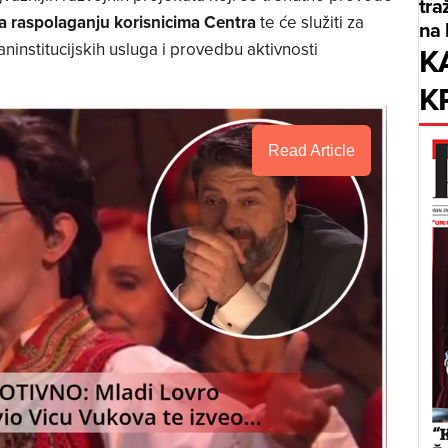
tra
a raspolaganju korisnicima Centra
te će služiti za
na 
K
aninstitucijskih usluga i provedbu aktivnosti
K
Read Article