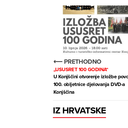
⟵ PRETHODNO
„USUSRET 100 GODINA“
U Konjščini otvorenje izložbe po
100. obljetnice djelovanja DVD-a
Konjščina
IZ HRVATSKE