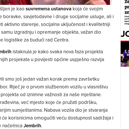
šljen je kao
suvremena ustanova
koja će svojim
 boravke, savjetodavne i druge socijalne usluge, ali i
 aktivno starenje, socijalna uključenost i kvalitetniji
J
uz samu izgradnju i opremanje objekta, važan dio
e logistike za budući rad Centra.
embrih
istaknula je kako svaka nova faza projekta
ijih projekata u povijesti općine uspješno razvija
ili smo još jedan važan korak prema završetku
bor. Riječ je o prvom službenom vozilu u vlasništvu
ji projekta od iznimne važnosti za naše mještane.
rađevina, već mjesto koje će pružati podršku,
starijim sumještanima. Nabava vozila dio je stvaranja
ji će korisnicima omogućiti veću dostupnost sadržaja i
e načelnica
Jembrih
.