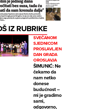
OŠ IZ RUBRIKE
SVEČANOM
SJEDNICOM
PROSLAVLJEN
DAN GRADA
OROSLAVJA
ŠIMUNIĆ: Ne
čekamo da
nam netko
donese
budućnost –
mi je gradimo
sami,
odgovorno,