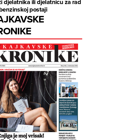
ži djelatnika ili djelatnicu za rad
benzinskoj postaji
AJKAVSKE
RONIKE