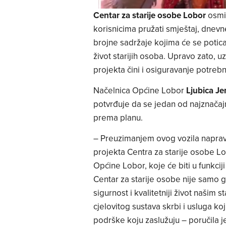
Centar za starije osobe Lobor
osmi
korisnicima pružati smještaj, dnevne
brojne sadržaje kojima će se poticati
život starijih osoba. Upravo zato, 
projekta čini i osiguravanje potrebn
Načelnica Općine Lobor
Ljubica J
potvrđuje da se jedan od najznačajn
prema planu.
– Preuzimanjem ovog vozila naprav
projekta Centra za starije osobe Lo
Općine Lobor, koje će biti u funkci
Centar za starije osobe nije samo g
sigurnost i kvalitetniji život našim 
cjelovitog sustava skrbi i usluga ko
podrške koju zaslužuju – poručila j