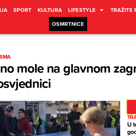
JA
SPORT
KULTURA
LIFESTYLE
TRAŽITE
OSMRTNICE
ESMA
ovno mole na glavnom zag
rosvjednici
TRA
U t
god