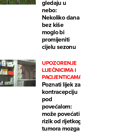
gledaju u
nebo:
Nekoliko dana
bez kiše
moglo bi
promijeniti
cijelu sezonu
UPOZORENJE
LIJEČNICIMA I
PACIJENTICAMA
Poznati lijek za
kontracepciju
pod
povećalom:
može povećati
rizik od rijetkog
tumora mozga