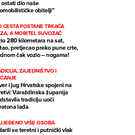
 ostati dio naše
omobilističke obitelji”
D CESTA POSTANE TRKAĆA
AZA, A MOBITEL SUVOZAČ
io 280 kilometara na sat,
ftao, pretjecao preko pune crte,
ednom čak vozio – nogama!
DICIJA, ZAJEDNIŠTVO I
EĆANJE
ver i jug Hrvatske spojeni na
etvi: Varaždinska županija
dstavila tradiciju uoči
atona lađa
LIJEĐENO VIŠE OSOBA
arili se teretni i putnički vlak