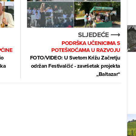
SLJEDEĆE ⟶
PODRŠKA UČENICIMA S
PĆINE
POTEŠKOĆAMA U RAZVOJU
io
FOTO/VIDEO: U Svetom Križu Začretju
ika
održan Festivalčić - završetak projekta
„Baltazar“