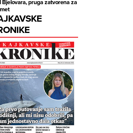
 Bjelovara, pruga zatvorena za
omet
AJKAVSKE
RONIKE