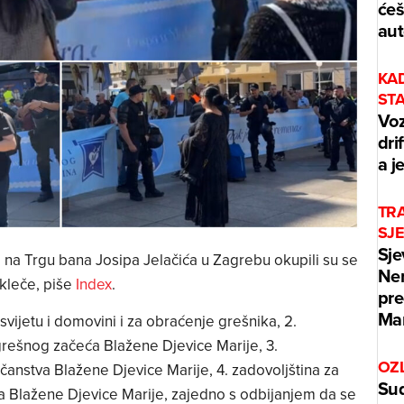
ćeš
aut
KA
ST
Voz
dri
a j
TRA
SJ
Sje
, na Trgu bana Josipa Jelačića u Zagrebu okupili su se
Ner
i kleče, piše
Index
.
pre
Mar
 svijetu i domovini i za obraćenje grešnika, 2.
grešnog začeća Blažene Djevice Marije, 3.
OZ
ičanstva Blažene Djevice Marije, 4. zadovoljština za
Sud
 Blažene Djevice Marije, zajedno s odbijanjem da se