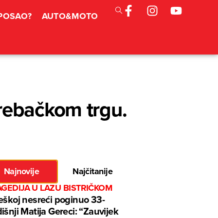
 POSAO?
AUTO&MOTO
rebačkom trgu.
Najnovije
Najčitanije
GEDIJA U LAZU BISTRIČKOM
eškoj nesreći poginuo 33-
išnji Matija Gereci: “Zauvijek