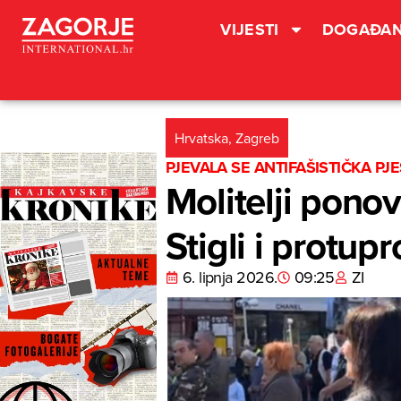
VIJESTI
DOGAĐAN
Hrvatska
,
Zagreb
PJEVALA SE ANTIFAŠISTIČKA PJ
Molitelji pon
Stigli i protup
6. lipnja 2026.
09:25
ZI