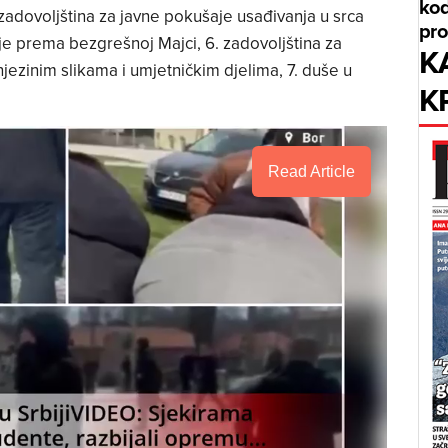
kod
. zadovoljština za javne pokušaje usađivanja u srca
pr
je prema bezgrešnoj Majci, 6. zadovoljština za
K
njezinim slikama i umjetničkim djelima, 7. duše u
K
Read Article