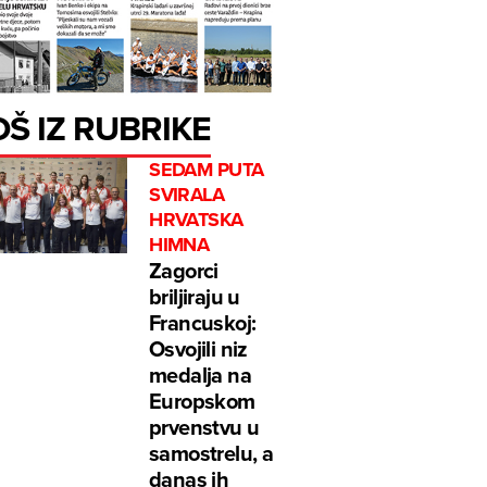
OŠ IZ RUBRIKE
SEDAM PUTA
SVIRALA
HRVATSKA
HIMNA
Zagorci
briljiraju u
Francuskoj:
Osvojili niz
medalja na
Europskom
prvenstvu u
samostrelu, a
danas ih