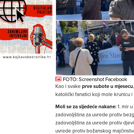
FOTO: Screenshot Facebook
Kao i svake
prve subote u mjesecu
katolički fanatici koji mole krunicu 
Moli se za sljedeće nakane:
1. mir u
zadovoljština za uvrede protiv bez
zadovoljština za uvrede protiv djev
uvrede protiv božanskog majčinstva