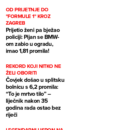
OD PRIJETNJE DO
"FORMULE 1" KROZ
ZAGREB
Prijetio ženi pa bježao
policiji: Pijan se BMW-
om zabio u ogradu,
imao 1,81 promila!
REKORD KOJI NITKO NE
ŽELI OBORITI
Čovjek došao u splitsku
bolnicu s 6,2 promila:
“To je mrtvo tilo” –
liječnik nakon 35
godina rada ostao bez
riječi