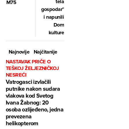
tela
M75
gospodar”
i napunili
Dom
kulture
Najnovije
Najčitanije
NASTAVAK PRIČE O
TEŠKOJ ŽELJEZNIČKOJ
NESREĆI
Vatrogasci izvlačili
putnike nakon sudara
vlakova kod Svetog
Ivana Žabnog: 20
osoba ozlijeđeno, jedna
prevezena
helikopterom