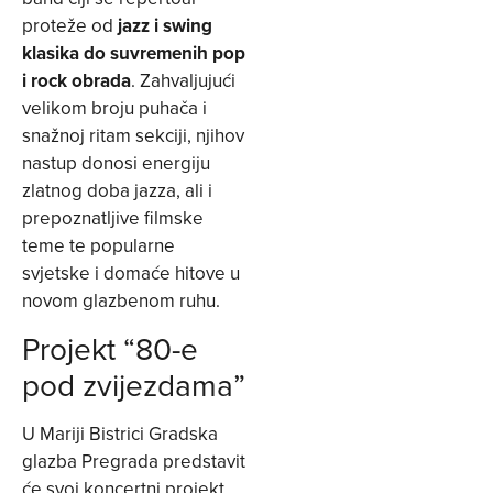
proteže od
jazz i swing
klasika do suvremenih pop
i rock obrada
. Zahvaljujući
velikom broju puhača i
snažnoj ritam sekciji, njihov
nastup donosi energiju
zlatnog doba jazza, ali i
prepoznatljive filmske
teme te popularne
svjetske i domaće hitove u
novom glazbenom ruhu.
Projekt “80-e
pod zvijezdama”
U Mariji Bistrici Gradska
glazba Pregrada predstavit
će svoj koncertni projekt