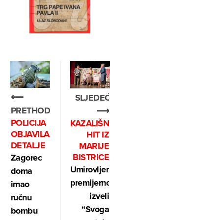
⟵
SLJEDEĆE
PRETHODNO
⟶
POLICIJA
KAZALIŠNI
OBJAVILA
HIT IZ
DETALJE
MARIJE
BISTRICE
Zagorec
Umirovljenici
doma
premijerno
imao
izveli
ručnu
“Svoga
bombu