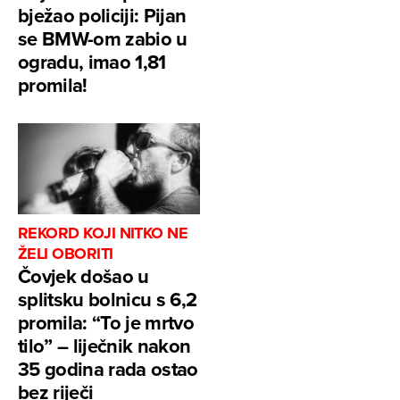
bježao policiji: Pijan
se BMW-om zabio u
ogradu, imao 1,81
promila!
REKORD KOJI NITKO NE
ŽELI OBORITI
Čovjek došao u
splitsku bolnicu s 6,2
promila: “To je mrtvo
tilo” – liječnik nakon
35 godina rada ostao
bez riječi