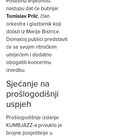
Posebnu vrijednost
nastupu dat će bubnjar
Tomislav Prlić
, član
orkestra i glazbenik koji
dolazi iz Marije Bistrice.
Domaćoj publici predstavit
će se svojim ritmičkim
umijećem i dodatno
obogatiti koncertnu
izvedbu.
Sjećanje na
prošlogodišnji
uspjeh
Prošlogodišnje izdanje
KUMBJAZZ-a privuklo je
brojne posjetitelje u