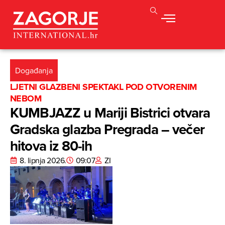
Događanja
LJETNI GLAZBENI SPEKTAKL POD OTVORENIM
NEBOM
KUMBJAZZ u Mariji Bistrici otvara
Gradska glazba Pregrada – večer
hitova iz 80-ih
8. lipnja 2026.
09:07
ZI