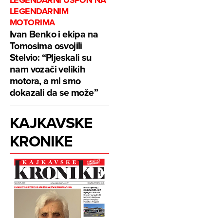
LEGENDARNI USPON NA
LEGENDARNIM
MOTORIMA
Ivan Benko i ekipa na
Tomosima osvojili
Stelvio: “Pljeskali su
nam vozači velikih
motora, a mi smo
dokazali da se može”
KAJKAVSKE
KRONIKE