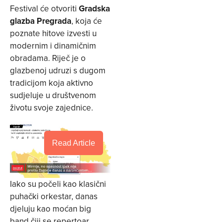
Festival će otvoriti
Gradska
glazba Pregrada
, koja će
poznate hitove izvesti u
modernim i dinamičnim
obradama. Riječ je o
glazbenoj udruzi s dugom
tradicijom koja aktivno
sudjeluje u društvenom
životu svoje zajednice.
Read Article
Iako su počeli kao klasični
puhački orkestar, danas
djeluju kao moćan big
band čiji se repertoar