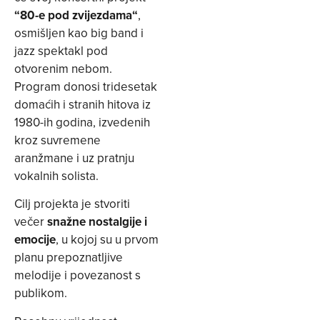
“80-e pod zvijezdama“
,
osmišljen kao big band i
jazz spektakl pod
otvorenim nebom.
Program donosi tridesetak
domaćih i stranih hitova iz
1980-ih godina, izvedenih
kroz suvremene
aranžmane i uz pratnju
vokalnih solista.
Cilj projekta je stvoriti
večer
snažne nostalgije i
emocije
, u kojoj su u prvom
planu prepoznatljive
melodije i povezanost s
publikom.