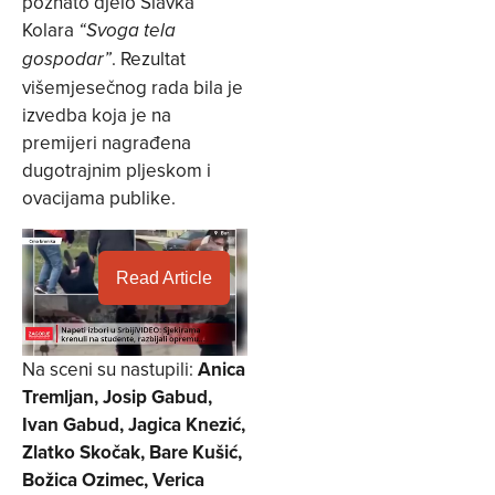
poznato djelo Slavka
Kolara
“Svoga tela
. Rezultat
gospodar”
višemjesečnog rada bila je
izvedba koja je na
premijeri nagrađena
dugotrajnim pljeskom i
ovacijama publike.
Read Article
Na sceni su nastupili:
Anica
Tremljan, Josip Gabud,
Ivan Gabud, Jagica Knezić,
Zlatko Skočak, Bare Kušić,
Božica Ozimec, Verica