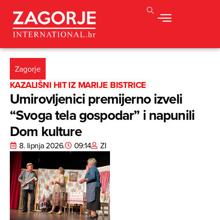
Zagorje
KAZALIŠNI HIT IZ MARIJE BISTRICE
Umirovljenici premijerno izveli
“Svoga tela gospodar” i napunili
Dom kulture
8. lipnja 2026.
09:14
ZI