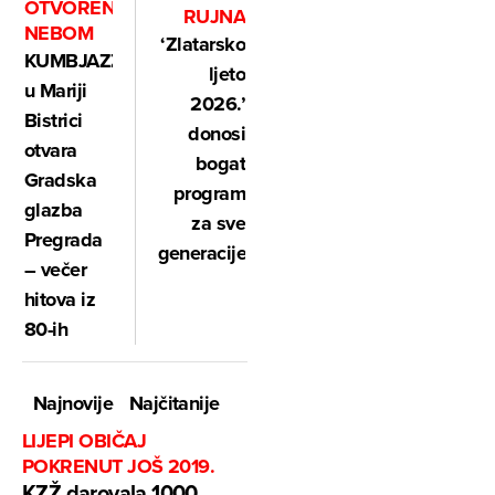
OTVORENIM
RUJNA
NEBOM
‘Zlatarsko
KUMBJAZZ
ljeto
u Mariji
2026.’
Bistrici
donosi
otvara
bogat
Gradska
program
glazba
za sve
Pregrada
generacije
– večer
hitova iz
80-ih
Najnovije
Najčitanije
LIJEPI OBIČAJ
POKRENUT JOŠ 2019.
KZŽ darovala 1000