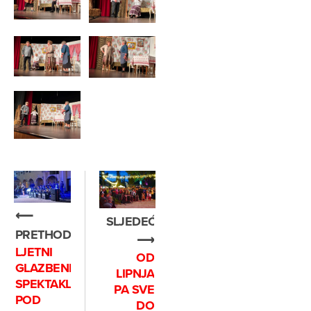
⟵
SLJEDEĆE
PRETHODNO
⟶
LJETNI
OD
GLAZBENI
LIPNJA
SPEKTAKL
PA SVE
POD
DO