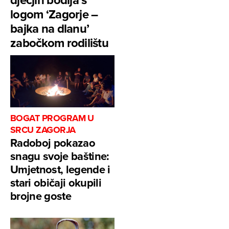
logom ‘Zagorje –
bajka na dlanu’
zabočkom rodilištu
BOGAT PROGRAM U
SRCU ZAGORJA
Radoboj pokazao
snagu svoje baštine:
Umjetnost, legende i
stari običaji okupili
brojne goste