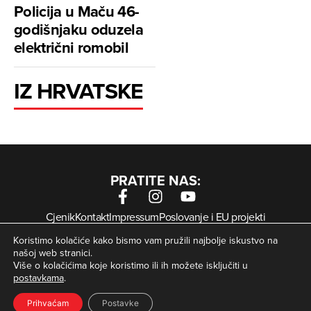
Policija u Maču 46-
godišnjaku oduzela
električni romobil
IZ HRVATSKE
PRATITE NAS:
Cjenik
Kontakt
Impressum
Poslovanje i EU projekti
Arhiva digitalnih novina
Uvjeti korištenja
Zaštita privatnosti
Koristimo kolačiće kako bismo vam pružili najbolje iskustvo na
Kolačići
našoj web stranici.
Više o kolačićima koje koristimo ili ih možete isključiti u
postavkama
.
© Zagorje International – Sva prava pridržana | Developed
krMedia
by
Prihvaćam
Postavke