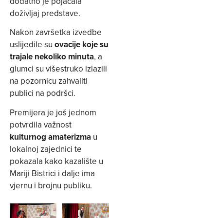
dodatno je pojačala
doživljaj predstave.
Nakon završetka izvedbe
uslijedile su
ovacije koje su
trajale nekoliko minuta
, a
glumci su višestruko izlazili
na pozornicu zahvaliti
publici na podršci.
Premijera je još jednom
potvrdila važnost
kulturnog amaterizma
u
lokalnoj zajednici te
pokazala kako kazalište u
Mariji Bistrici i dalje ima
vjernu i brojnu publiku.