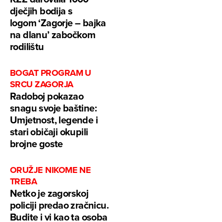
dječjih bodija s
logom ‘Zagorje – bajka
na dlanu’ zabočkom
rodilištu
BOGAT PROGRAM U
SRCU ZAGORJA
Radoboj pokazao
snagu svoje baštine:
Umjetnost, legende i
stari običaji okupili
brojne goste
ORUŽJE NIKOME NE
TREBA
Netko je zagorskoj
policiji predao zračnicu.
Budite i vi kao ta osoba