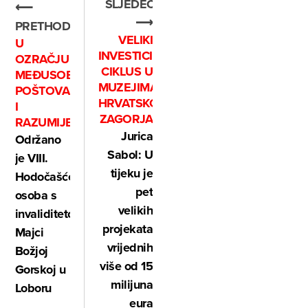
SLJEDEĆE
⟵
⟶
PRETHODNO
VELIKI
U
INVESTICIJSKI
OZRAČJU
CIKLUS U
MEĐUSOBNOG
MUZEJIMA
POŠTOVANJA
HRVATSKOG
I
ZAGORJA
RAZUMIJEVANJA
Jurica
Održano
Sabol: U
je VIII.
tijeku je
Hodočašće
pet
osoba s
velikih
invaliditetom
projekata
Majci
vrijednih
Božjoj
više od 15
Gorskoj u
milijuna
Loboru
eura