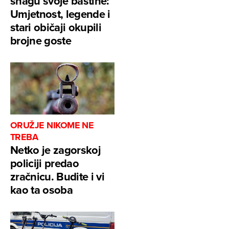
snagu svoje baštine:
Umjetnost, legende i
stari običaji okupili
brojne goste
ORUŽJE NIKOME NE
TREBA
Netko je zagorskoj
policiji predao
zračnicu. Budite i vi
kao ta osoba