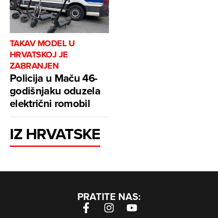
TAKAV MODEL U
HRVATSKOJ JE
ZABRANJEN
Policija u Maču 46-
godišnjaku oduzela
električni romobil
IZ HRVATSKE
PRATITE NAS: