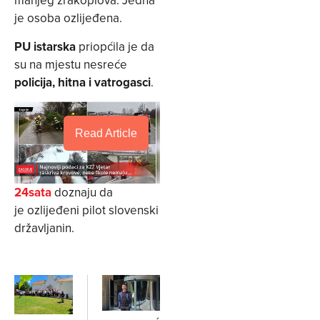
manjeg zrakoplova. Jedna
je osoba ozlijeđena.
PU istarska
priopćila je da
su na mjestu nesreće
policija, hitna i vatrogasci
.
Read Article
24sata
doznaju da
je ozlijeđeni pilot slovenski
državljanin.