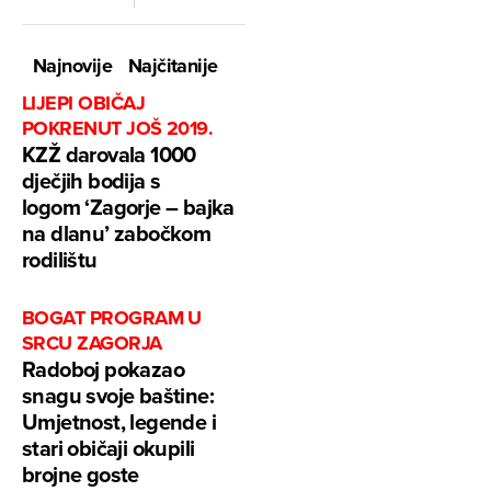
Najnovije
Najčitanije
LIJEPI OBIČAJ
POKRENUT JOŠ 2019.
KZŽ darovala 1000
dječjih bodija s
logom ‘Zagorje – bajka
na dlanu’ zabočkom
rodilištu
BOGAT PROGRAM U
SRCU ZAGORJA
Radoboj pokazao
snagu svoje baštine:
Umjetnost, legende i
stari običaji okupili
brojne goste