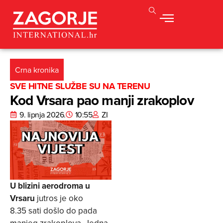
Crna kronika
SVE HITNE SLUŽBE SU NA TERENU
Kod Vrsara pao manji zrakoplov
9. lipnja 2026.
10:55
ZI
U blizini aerodroma u
Vrsaru
jutros je oko
8.35 sati došlo do pada