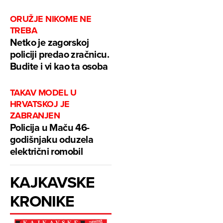
ORUŽJE NIKOME NE
TREBA
Netko je zagorskoj
policiji predao zračnicu.
Budite i vi kao ta osoba
TAKAV MODEL U
HRVATSKOJ JE
ZABRANJEN
Policija u Maču 46-
godišnjaku oduzela
električni romobil
KAJKAVSKE
KRONIKE