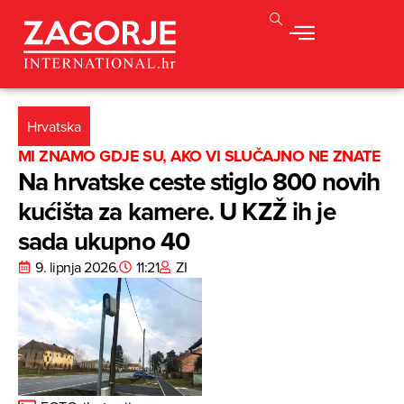
Hrvatska
MI ZNAMO GDJE SU, AKO VI SLUČAJNO NE ZNATE
Na hrvatske ceste stiglo 800 novih
kućišta za kamere. U KZŽ ih je
sada ukupno 40
9. lipnja 2026.
11:21
ZI