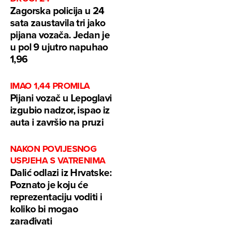
Zagorska policija u 24
sata zaustavila tri jako
pijana vozača. Jedan je
u pol 9 ujutro napuhao
1,96
IMAO 1,44 PROMILA
Pijani vozač u Lepoglavi
izgubio nadzor, ispao iz
auta i završio na pruzi
NAKON POVIJESNOG
USPJEHA S VATRENIMA
Dalić odlazi iz Hrvatske:
Poznato je koju će
reprezentaciju voditi i
koliko bi mogao
zarađivati