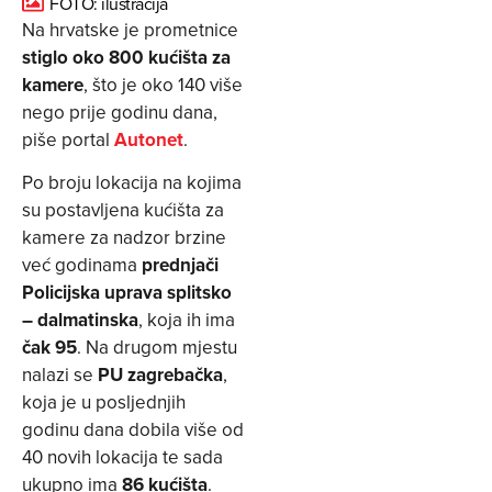
FOTO: ilustracija
Na hrvatske je prometnice
stiglo oko 800 kućišta za
kamere
, što je oko 140 više
nego prije godinu dana,
piše portal
Autonet
.
Po broju lokacija na kojima
su postavljena kućišta za
kamere za nadzor brzine
već godinama
prednjači
Policijska uprava splitsko
– dalmatinska
, koja ih ima
čak 95
. Na drugom mjestu
nalazi se
PU zagrebačka
,
koja je u posljednjih
godinu dana dobila više od
40 novih lokacija te sada
ukupno ima
86 kućišta
.