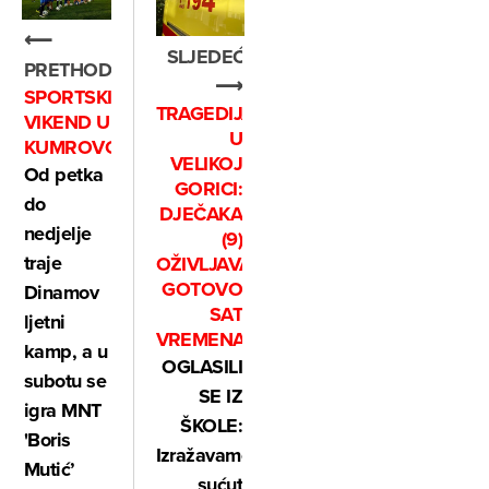
⟵
SLJEDEĆE
PRETHODNO
⟶
SPORTSKI
TRAGEDIJA
VIKEND U
U
KUMROVCU
VELIKOJ
Od petka
GORICI:
do
DJEČAKA
nedjelje
(9)
traje
OŽIVLJAVALI
GOTOVO
Dinamov
SAT
ljetni
VREMENA
kamp, a u
OGLASILI
subotu se
SE IZ
igra MNT
ŠKOLE:
'Boris
Izražavamo
Mutić’
sućut