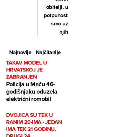
obitelji, u
potpunosti
smo uz
njih
Najnovije
Najčitanije
TAKAV MODEL U
HRVATSKOJ JE
ZABRANJEN
Policija u Maču 46-
godišnjaku oduzela
električni romobil
DVOJICA SU TEK U
RANIM 20-IMA - JEDAN
IMA TEK 21 GODINU,
DRUGI 24