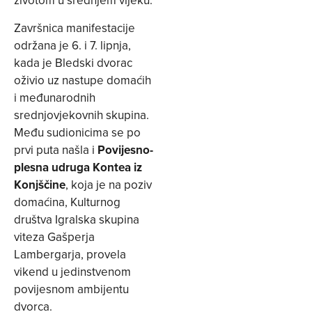
životom u srednjem vijeku.
Završnica manifestacije
održana je 6. i 7. lipnja,
kada je Bledski dvorac
oživio uz nastupe domaćih
i međunarodnih
srednjovjekovnih skupina.
Među sudionicima se po
prvi puta našla i
Povijesno-
plesna udruga Kontea iz
Konjščine
, koja je na poziv
domaćina, Kulturnog
društva Igralska skupina
viteza Gašperja
Lambergarja, provela
vikend u jedinstvenom
povijesnom ambijentu
dvorca.