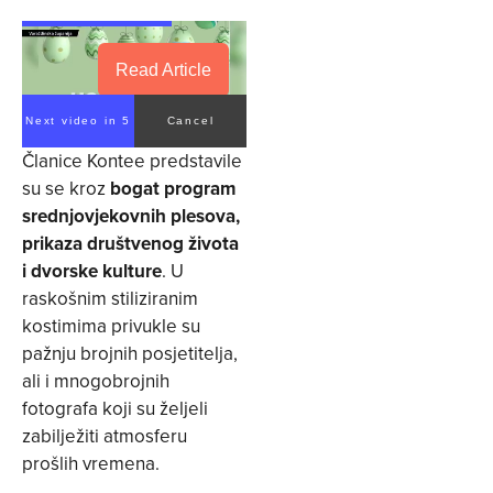
Read Article
Next video in 4
Cancel
Članice Kontee predstavile
su se kroz
bogat program
srednjovjekovnih plesova,
prikaza društvenog života
i dvorske kulture
. U
raskošnim stiliziranim
kostimima privukle su
pažnju brojnih posjetitelja,
ali i mnogobrojnih
fotografa koji su željeli
zabilježiti atmosferu
prošlih vremena.