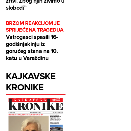
žrtvi. Zbog njih živimo u
slobodi”
BRZOM REAKCIJOM JE
SPRIJEČENA TRAGEDIJA
Vatrogasci spasili 16-
godišnjakinju iz
gorućeg stana na 10.
katu u Varaždinu
KAJKAVSKE
KRONIKE