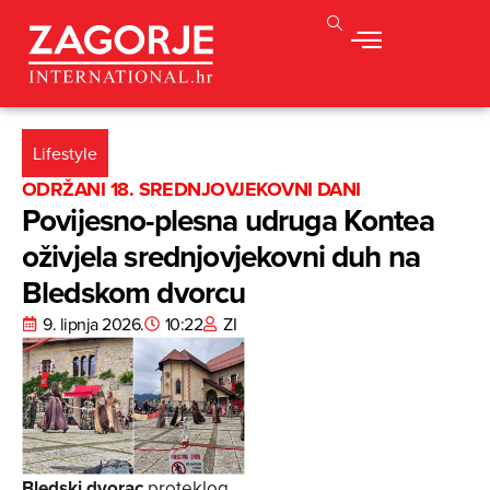
Lifestyle
ODRŽANI 18. SREDNJOVJEKOVNI DANI
Povijesno-plesna udruga Kontea
oživjela srednjovjekovni duh na
Bledskom dvorcu
9. lipnja 2026.
10:22
ZI
Bledski dvorac
proteklog