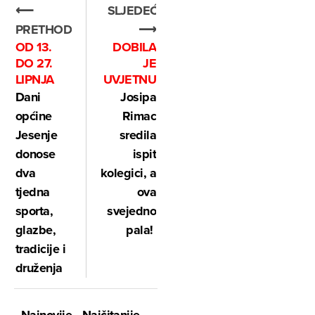
⟵
SLJEDEĆE
PRETHODNO
⟶
OD 13.
DOBILA
DO 27.
JE
LIPNJA
UVJETNU
Dani
Josipa
općine
Rimac
Jesenje
sredila
donose
ispit
dva
kolegici, a
tjedna
ova
sporta,
svejedno
glazbe,
pala!
tradicije i
druženja