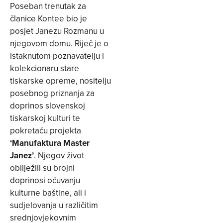
Poseban trenutak za
članice Kontee bio je
posjet Janezu Rozmanu u
njegovom domu. Riječ je o
istaknutom poznavatelju i
kolekcionaru stare
tiskarske opreme, nositelju
posebnog priznanja za
doprinos slovenskoj
tiskarskoj kulturi te
pokretaču projekta
‘Manufaktura Master
Janez’
. Njegov život
obilježili su brojni
doprinosi očuvanju
kulturne baštine, ali i
sudjelovanja u različitim
srednjovjekovnim