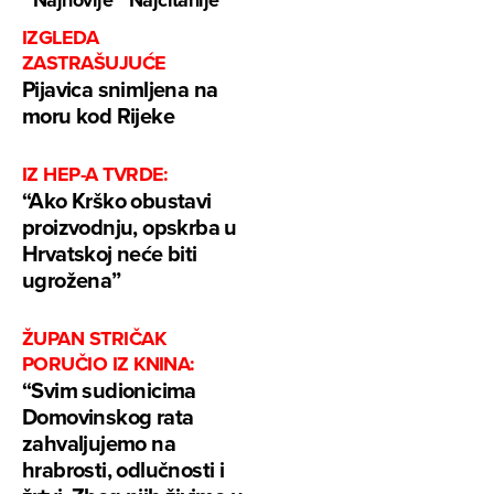
Najnovije
Najčitanije
IZGLEDA
ZASTRAŠUJUĆE
Pijavica snimljena na
moru kod Rijeke
IZ HEP-A TVRDE:
“Ako Krško obustavi
proizvodnju, opskrba u
Hrvatskoj neće biti
ugrožena”
ŽUPAN STRIČAK
PORUČIO IZ KNINA:
“Svim sudionicima
Domovinskog rata
zahvaljujemo na
hrabrosti, odlučnosti i