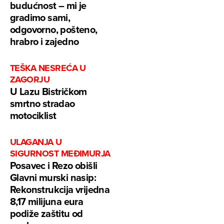
budućnost – mi je
gradimo sami,
odgovorno, pošteno,
hrabro i zajedno
TEŠKA NESREĆA U
ZAGORJU
U Lazu Bistričkom
smrtno stradao
motociklist
ULAGANJA U
SIGURNOST MEĐIMURJA
Posavec i Rezo obišli
Glavni murski nasip:
Rekonstrukcija vrijedna
8,17 milijuna eura
podiže zaštitu od