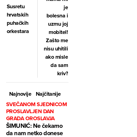
Susretu
je
hrvatskih
bolesna i
puhačkih
uzmu joj
orkestara
mobitel!
Zašto me
nisu uhitili
ako misle
da sam
kriv?
Najnovije
Najčitanije
SVEČANOM SJEDNICOM
PROSLAVLJEN DAN
GRADA OROSLAVJA
ŠIMUNIĆ: Ne čekamo
da nam netko donese