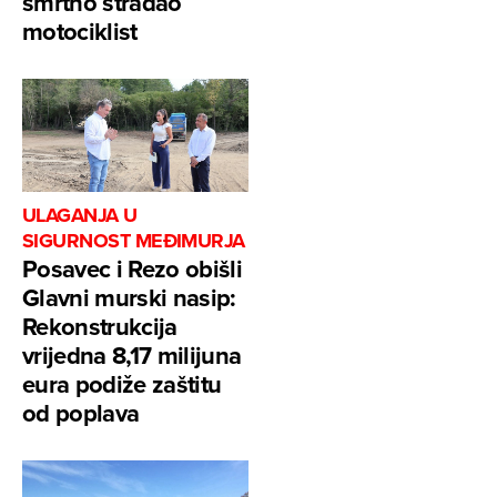
smrtno stradao
motociklist
ULAGANJA U
SIGURNOST MEĐIMURJA
Posavec i Rezo obišli
Glavni murski nasip:
Rekonstrukcija
vrijedna 8,17 milijuna
eura podiže zaštitu
od poplava