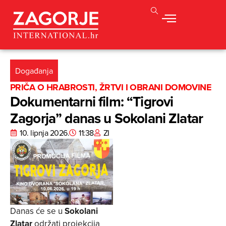
Događanja
PRIČA O HRABROSTI, ŽRTVI I OBRANI DOMOVINE
Dokumentarni film: “Tigrovi
Zagorja” danas u Sokolani Zlatar
10. lipnja 2026.
11:38
ZI
Danas će se u
Sokolani
Zlatar
održati projekcija