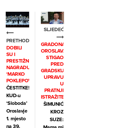
SLJEDEĆE
⟵
⟶
PRETHODNO
GRADONAČELNIK
DOBILI
OROSLAVJA
SU I
STIGAO
PRESTIŽNU
PRED
NAGRADU
GRADSKU
‘MARKO
UPRAVU
POKLEPOVIĆ’
U
ČESTITKE!
PRATNJI
KUD-u
ISTRAŽITELJA
‘Sloboda’
ŠIMUNIĆ
Oroslavje
KROZ
1. mjesto
SUZE:
na 39.
Mama mi