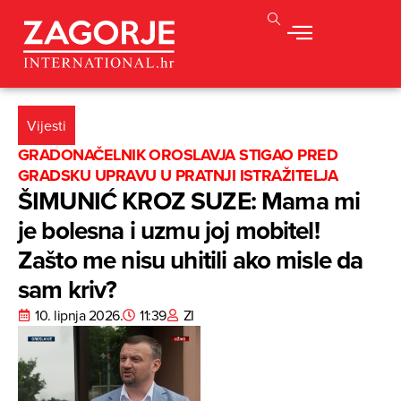
Vijesti
GRADONAČELNIK OROSLAVJA STIGAO PRED
GRADSKU UPRAVU U PRATNJI ISTRAŽITELJA
ŠIMUNIĆ KROZ SUZE: Mama mi
je bolesna i uzmu joj mobitel!
Zašto me nisu uhitili ako misle da
sam kriv?
10. lipnja 2026.
11:39
ZI