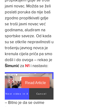
propitkujem gdje se troši
javni novac. Možda se želi
poslati poruka da nije baš
zgodno propitkivati gdje
se troši javni novac već
godinama, aludiram na
sportske saveze. Od kada
su se otkrile nepravilnosti u
trošenju javnog novca je
krenula cijela priča pa smo
došli i do ovoga – rekao je
Šimunić
za
N1
i nastavio:
Read Article
Next video in 3
Cancel
– Bitno je da se ovime