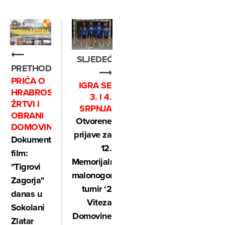
⟵
SLJEDEĆE
PRETHODNO
⟶
PRIČA O
IGRA SE
HRABROSTI,
3. I 4.
ŽRTVI I
SRPNJA
OBRANI
Otvorene
DOMOVINE
prijave za
Dokumentarni
12.
film:
Memorijalni
"Tigrovi
malonogometni
Zagorja"
turnir ‘2
danas u
Viteza
Sokolani
Domovine
Zlatar