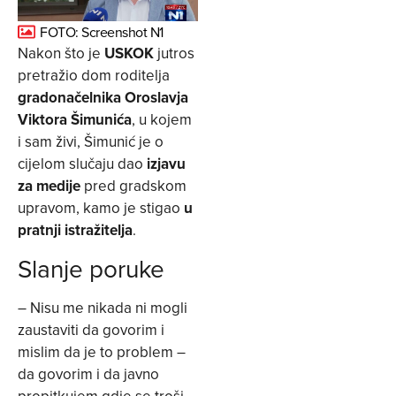
FOTO: Screenshot N1
Nakon što je
USKOK
jutros
pretražio dom roditelja
gradonačelnika Oroslavja
Viktora Šimunića
, u kojem
i sam živi, Šimunić je o
cijelom slučaju dao
izjavu
za medije
pred gradskom
upravom, kamo je stigao
u
pratnji istražitelja
.
Slanje poruke
– Nisu me nikada ni mogli
zaustaviti da govorim i
mislim da je to problem –
da govorim i da javno