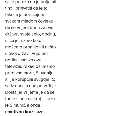
šalje poruka da je bolje biti
tiho i prihvatiti da je to
tako, a ja poručujem
svakom mladom čovjeku
da se vrijedi boriti za ovu
državu, svoje selo, općinu,
ulicu jer samo tako
možemo promijeniti nešto
u ovoj državi. Prije pet
godina sam za ovu
televiziju rekao da imamo
predivno more, Slavoniju,
ali je korupcija svugdje, to
se iz dana u dan potvrđuje.
Dosta je! Vrijeme je da se
tome stane na kraj – kazo
je Šimunić, a onda
emotivno kroz suze