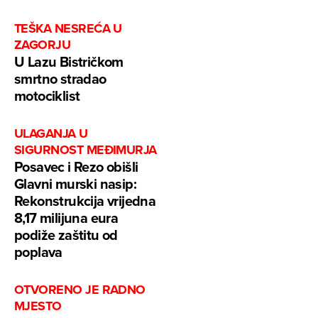
TEŠKA NESREĆA U
ZAGORJU
U Lazu Bistričkom
smrtno stradao
motociklist
ULAGANJA U
SIGURNOST MEĐIMURJA
Posavec i Rezo obišli
Glavni murski nasip:
Rekonstrukcija vrijedna
8,17 milijuna eura
podiže zaštitu od
poplava
OTVORENO JE RADNO
MJESTO