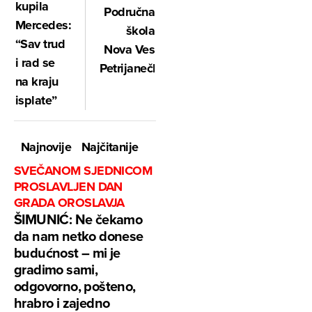
kupila
Područna
Mercedes:
škola
“Sav trud
Nova Ves
i rad se
Petrijanečka
na kraju
isplate”
Najnovije
Najčitanije
SVEČANOM SJEDNICOM
PROSLAVLJEN DAN
GRADA OROSLAVJA
ŠIMUNIĆ: Ne čekamo
da nam netko donese
budućnost – mi je
gradimo sami,
odgovorno, pošteno,
hrabro i zajedno