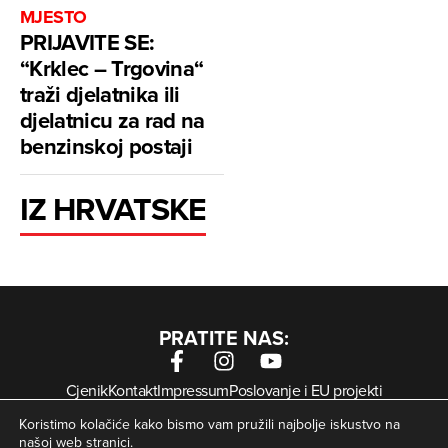
MJESTO
PRIJAVITE SE:
“Krklec – Trgovina“
traži djelatnika ili
djelatnicu za rad na
benzinskoj postaji
IZ HRVATSKE
PRATITE NAS:
Cjenik
Kontakt
Impressum
Poslovanje i EU projekti
Arhiva digitalnih novina
Uvjeti korištenja
Zaštita privatnosti
Koristimo kolačiće kako bismo vam pružili najbolje iskustvo na
Kolačići
našoj web stranici.