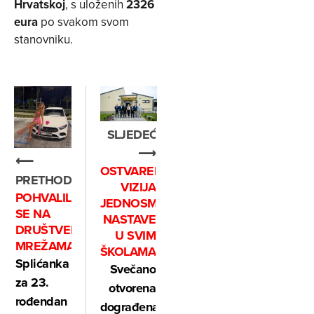
Hrvatskoj
, s uloženih
2326
eura
po svakom svom
stanovniku.
SLJEDEĆE
⟶
⟵
OSTVARENA
PRETHODNO
VIZIJA
POHVALILA
JEDNOSMJENSKE
SE NA
NASTAVE
DRUŠTVENIM
U SVIM
MREŽAMA
ŠKOLAMA
Splićanka
Svečano
za 23.
otvorena
rođendan
dograđena