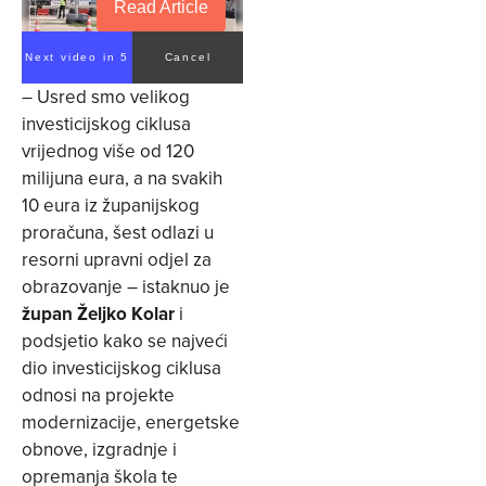
Read Article
Next video in 4
Cancel
– Usred smo velikog
investicijskog ciklusa
vrijednog više od 120
milijuna eura, a na svakih
10 eura iz županijskog
proračuna, šest odlazi u
resorni upravni odjel za
obrazovanje – istaknuo je
župan Željko Kolar
i
podsjetio kako se najveći
dio investicijskog ciklusa
odnosi na projekte
modernizacije, energetske
obnove, izgradnje i
opremanja škola te