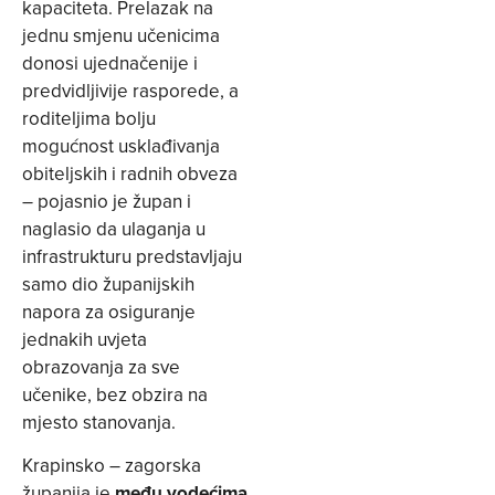
kapaciteta. Prelazak na
jednu smjenu učenicima
donosi ujednačenije i
predvidljivije rasporede, a
roditeljima bolju
mogućnost usklađivanja
obiteljskih i radnih obveza
– pojasnio je župan i
naglasio da ulaganja u
infrastrukturu predstavljaju
samo dio županijskih
napora za osiguranje
jednakih uvjeta
obrazovanja za sve
učenike, bez obzira na
mjesto stanovanja.
Krapinsko – zagorska
županija je
među vodećima