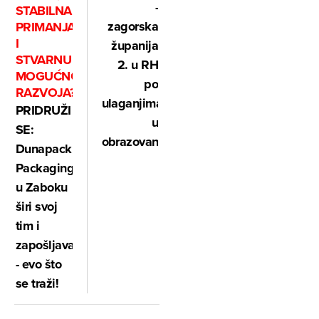
-
STABILNA
zagorska
PRIMANJA
I
županija
STVARNU
2. u RH
MOGUĆNOST
po
RAZVOJA?
ulaganjima
PRIDRUŽI
u
SE:
obrazovanje
Dunapack
Packaging
u Zaboku
širi svoj
tim i
zapošljava
- evo što
se traži!