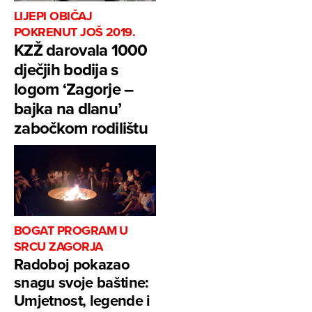
LIJEPI OBIČAJ
POKRENUT JOŠ 2019.
KZŽ darovala 1000
dječjih bodija s
logom ‘Zagorje –
bajka na dlanu’
zabočkom rodilištu
BOGAT PROGRAM U
SRCU ZAGORJA
Radoboj pokazao
snagu svoje baštine:
Umjetnost, legende i