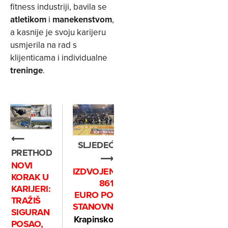
fitness industriji, bavila se
atletikom
i
manekenstvom
,
a kasnije je svoju karijeru
usmjerila na rad s
klijenticama i individualne
treninge
.
⟵
SLJEDEĆE
PRETHODNO
⟶
NOVI
IZDVOJEN
KORAK U
861
KARIJERI:
EURO PO
TRAŽIŠ
STANOVNIKU
SIGURAN
Krapinsko
POSAO,