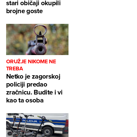
stari običaji okupili
brojne goste
ORUŽJE NIKOME NE
TREBA
Netko je zagorskoj
policiji predao
zračnicu. Budite i vi
kao ta osoba