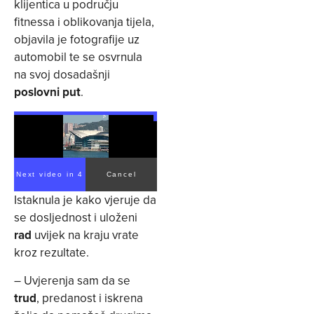
klijentica u području
fitnessa i oblikovanja tijela,
objavila je fotografije uz
automobil te se osvrnula
na svoj dosadašnji
poslovni put
.
Next video in 4
Cancel
Istaknula je kako vjeruje da
se dosljednost i uloženi
rad
uvijek na kraju vrate
kroz rezultate.
– Uvjerenja sam da se
trud
, predanost i iskrena