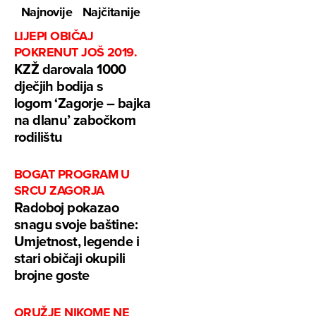
Najnovije
Najčitanije
LIJEPI OBIČAJ
POKRENUT JOŠ 2019.
KZŽ darovala 1000
dječjih bodija s
logom ‘Zagorje – bajka
na dlanu’ zabočkom
rodilištu
BOGAT PROGRAM U
SRCU ZAGORJA
Radoboj pokazao
snagu svoje baštine:
Umjetnost, legende i
stari običaji okupili
brojne goste
ORUŽJE NIKOME NE