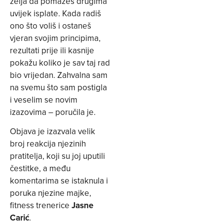
želja da pomažeš drugima
uvijek isplate. Kada radiš
ono što voliš i ostaneš
vjeran svojim principima,
rezultati prije ili kasnije
pokažu koliko je sav taj rad
bio vrijedan. Zahvalna sam
na svemu što sam postigla
i veselim se novim
izazovima – poručila je.
Objava je izazvala velik
broj reakcija njezinih
pratitelja, koji su joj uputili
čestitke, a među
komentarima se istaknula i
poruka njezine majke,
fitness trenerice
Jasne
Carić
.