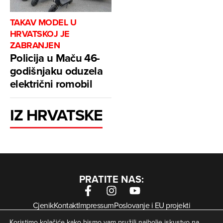
TAKAV MODEL U
HRVATSKOJ JE
ZABRANJEN
Policija u Maču 46-
godišnjaku oduzela
električni romobil
IZ HRVATSKE
PRATITE NAS:
Cjenik
Kontakt
Impressum
Poslovanje i EU projekti
Arhiva digitalnih novina
Uvjeti korištenja
Zaštita privatnosti
Koristimo kolačiće kako bismo vam pružili najbolje iskustvo na