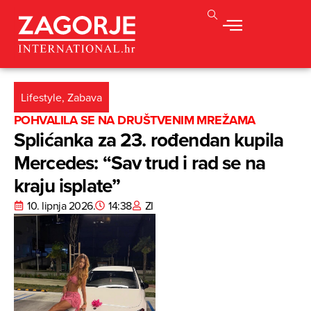
Lifestyle
,
Zabava
POHVALILA SE NA DRUŠTVENIM MREŽAMA
Splićanka za 23. rođendan kupila
Mercedes: “Sav trud i rad se na
kraju isplate”
10. lipnja 2026.
14:38
ZI