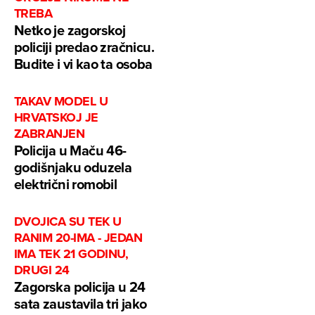
TREBA
Netko je zagorskoj
policiji predao zračnicu.
Budite i vi kao ta osoba
TAKAV MODEL U
HRVATSKOJ JE
ZABRANJEN
Policija u Maču 46-
godišnjaku oduzela
električni romobil
DVOJICA SU TEK U
RANIM 20-IMA - JEDAN
IMA TEK 21 GODINU,
DRUGI 24
Zagorska policija u 24
sata zaustavila tri jako