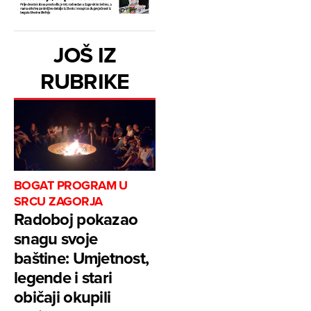
JOŠ IZ
RUBRIKE
BOGAT PROGRAM U
SRCU ZAGORJA
Radoboj pokazao
snagu svoje
baštine: Umjetnost,
legende i stari
običaji okupili