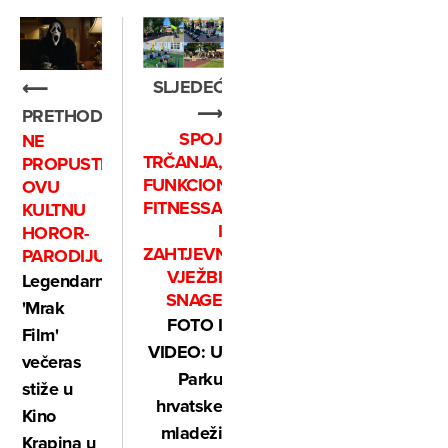
SLJEDEĆE
⟵
⟶
PRETHODNO
SPOJ
NE
TRČANJA,
PROPUSTITE
FUNKCIONALNOG
OVU
FITNESSA
KULTNU
I
HOROR-
ZAHTJEVNIH
PARODIJU
VJEŽBI
Legendarni
SNAGE
'Mrak
FOTO I
Film'
VIDEO: U
večeras
Parku
stiže u
hrvatske
Kino
mladeži
Krapina u