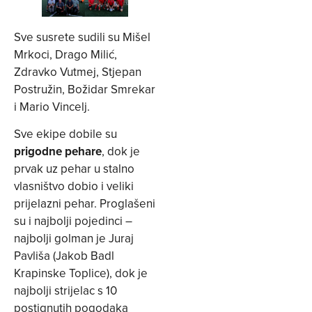
Sve susrete sudili su Mišel
Mrkoci, Drago Milić,
Zdravko Vutmej, Stjepan
Postružin, Božidar Smrekar
i Mario Vincelj.
Sve ekipe dobile su
prigodne pehare
, dok je
prvak uz pehar u stalno
vlasništvo dobio i veliki
prijelazni pehar. Proglašeni
su i najbolji pojedinci –
najbolji golman je Juraj
Pavliša (Jakob Badl
Krapinske Toplice), dok je
najbolji strijelac s 10
postignutih pogodaka