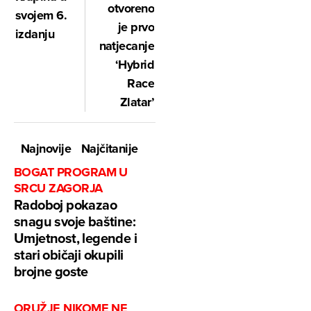
otvoreno
svojem 6.
je prvo
izdanju
natjecanje
‘Hybrid
Race
Zlatar’
Najnovije
Najčitanije
BOGAT PROGRAM U
SRCU ZAGORJA
Radoboj pokazao
snagu svoje baštine:
Umjetnost, legende i
stari običaji okupili
brojne goste
ORUŽJE NIKOME NE