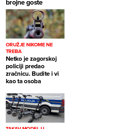
brojne goste
ORUŽJE NIKOME NE
TREBA
Netko je zagorskoj
policiji predao
zračnicu. Budite i vi
kao ta osoba
TAKAV MODEL U