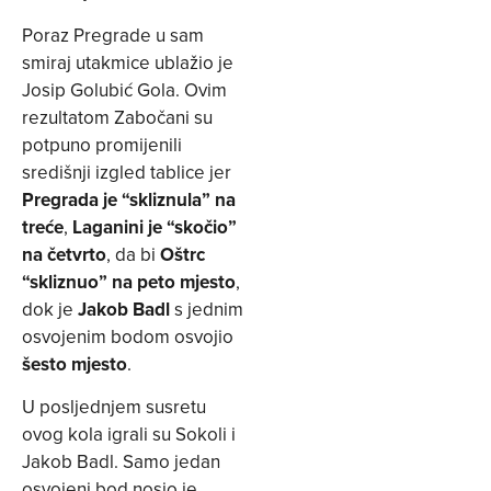
Poraz Pregrade u sam
smiraj utakmice ublažio je
Josip Golubić Gola. Ovim
rezultatom Zabočani su
potpuno promijenili
središnji izgled tablice jer
Pregrada je “skliznula” na
treće
,
Laganini je “skočio”
na četvrto
, da bi
Oštrc
“skliznuo” na peto mjesto
,
dok je
Jakob Badl
s jednim
osvojenim bodom osvojio
šesto
mjesto
.
U posljednjem susretu
ovog kola igrali su Sokoli i
Jakob Badl. Samo jedan
osvojeni bod nosio je