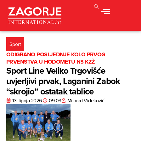
Sport
ODIGRANO POSLJEDNJE KOLO PRVOG
PRVENSTVA U HODOMETU NS KZŽ
Sport Line Veliko Trgovišće
uvjerljivi prvak, Laganini Zabok
“skrojio” ostatak tablice
13. lipnja 2026.
09:03
Milorad Videković