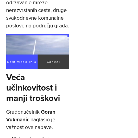
održavanje mreže
nerazvrstanih cesta, druge
svakodnevne komunalne
poslove na području grada.
Next video in 4
Cancel
Veća
učinkovitost i
manji troškovi
Gradonačelnik
Goran
Vukmanić
naglasio je
važnost ove nabave.