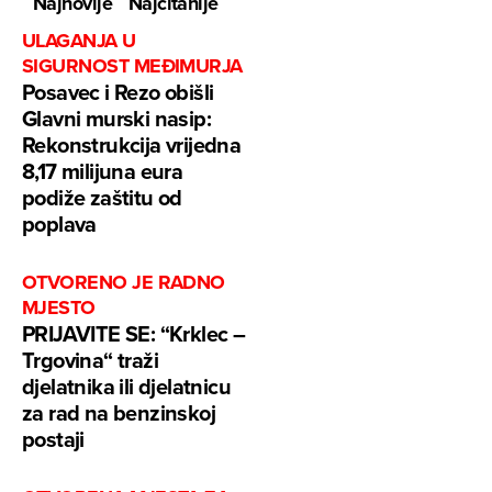
Najnovije
Najčitanije
ULAGANJA U
SIGURNOST MEĐIMURJA
Posavec i Rezo obišli
Glavni murski nasip:
Rekonstrukcija vrijedna
8,17 milijuna eura
podiže zaštitu od
poplava
OTVORENO JE RADNO
MJESTO
PRIJAVITE SE: “Krklec –
Trgovina“ traži
djelatnika ili djelatnicu
za rad na benzinskoj
postaji