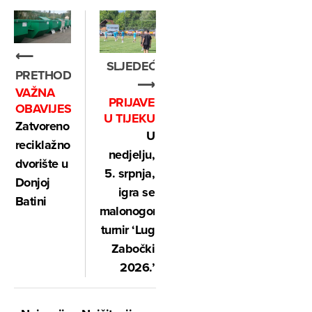
⟵
SLJEDEĆE
PRETHODNO
⟶
VAŽNA
PRIJAVE
OBAVIJEST
U TIJEKU
Zatvoreno
U
reciklažno
nedjelju,
dvorište u
5. srpnja,
Donjoj
igra se
Batini
malonogometni
turnir ‘Lug
Zabočki
2026.’