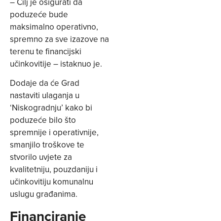
– Cilj je osigurati da
poduzeće bude
maksimalno operativno,
spremno za sve izazove na
terenu te financijski
učinkovitije – istaknuo je.
Dodaje da će Grad
nastaviti ulaganja u
‘Niskogradnju’ kako bi
poduzeće bilo što
spremnije i operativnije,
smanjilo troškove te
stvorilo uvjete za
kvalitetniju, pouzdaniju i
učinkovitiju komunalnu
uslugu građanima.
Financiranje