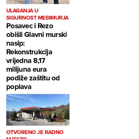
ULAGANJA U
SIGURNOST MEĐIMURJA
Posavec i Rezo
obišli Glavni murski
nasip:
Rekonstrukcija
vrijedna 8,17
milijuna eura
podiže zaštitu od
poplava
OTVORENO JE RADNO