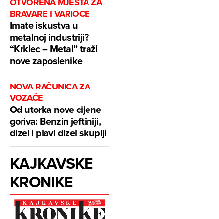
OTVORENA MJESTA ZA
BRAVARE I VARIOCE
Imate iskustva u
metalnoj industriji?
“Krklec – Metal” traži
nove zaposlenike
NOVA RAČUNICA ZA
VOZAČE
Od utorka nove cijene
goriva: Benzin jeftiniji,
dizel i plavi dizel skuplji
KAJKAVSKE
KRONIKE