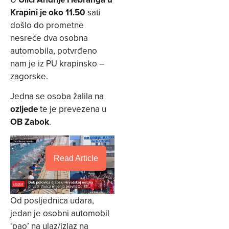
Krapini je oko 11.50
sati
došlo do prometne
nesreće dva osobna
automobila, potvrđeno
nam je iz PU krapinsko –
zagorske.
Jedna se osoba žalila na
ozljede
te je prevezena u
OB Zabok
.
Read Article
Od posljednica udara,
jedan je osobni automobil
‘pao’ na ulaz/izlaz na