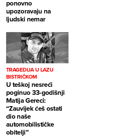
ponovno
upozoravaju na
ljudski nemar
TRAGEDIJA U LAZU
BISTRIČKOM
U teškoj nesreći
poginuo 33-godišnji
Matija Gereci:
“Zauvijek ćeš ostati
dio naše
automobilističke
obitelji”