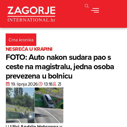
Crna kronika
NESREĆA U KRAPINI
FOTO: Auto nakon sudara pao s
ceste na magistralu, jedna osoba
prevezena u bolnicu
19. lipnja 2026.
13:18
ZI
U
Ulici Andrije Hebranga u