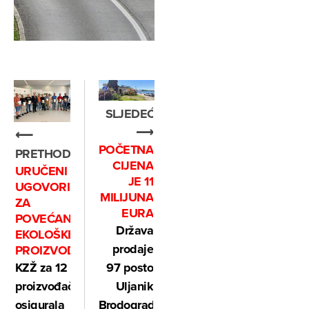
SLJEDEĆE
⟶
⟵
POČETNA
PRETHODNO
CIJENA
URUČENI
JE 11
UGOVORI
MILIJUNA
ZA
EURA
POVEĆANJE
Država
EKOLOŠKE
prodaje
PROIZVODNJE
KZŽ za 12
97 posto
proizvođača
Uljanik
osigurala
Brodogradnje