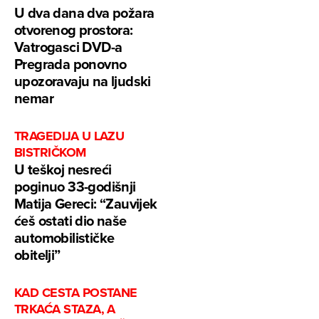
U dva dana dva požara
otvorenog prostora:
Vatrogasci DVD-a
Pregrada ponovno
upozoravaju na ljudski
nemar
TRAGEDIJA U LAZU
BISTRIČKOM
U teškoj nesreći
poginuo 33-godišnji
Matija Gereci: “Zauvijek
ćeš ostati dio naše
automobilističke
obitelji”
KAD CESTA POSTANE
TRKAĆA STAZA, A