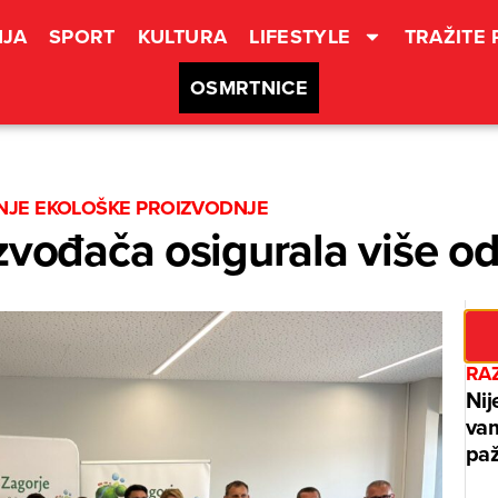
JA
SPORT
KULTURA
LIFESTYLE
TRAŽITE
OSMRTNICE
NJE EKOLOŠKE PROIZVODNJE
zvođača osigurala više o
RAZ
Nij
vam
paž