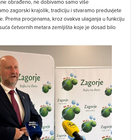
ane obrađeno, ne dobivamo samo više
mo zagorski krajolik, tradiciju i stvaramo preduvjete
je. Prema procjenama, kroz ovakva ulaganja u funkciju
isuća četvornih metara zemljišta koje je dosad bilo