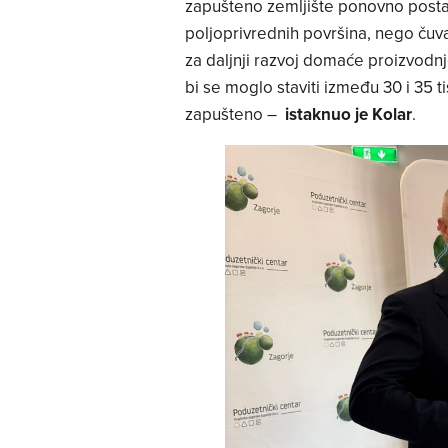
zapušteno zemljište ponovno post
poljoprivrednih površina, nego čuva
za daljnji razvoj domaće proizvodn
bi se moglo staviti između 30 i 35 t
zapušteno –
istaknuo je Kolar
.