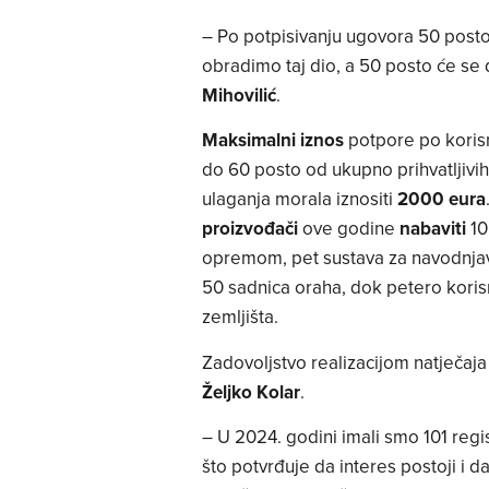
– Po potpisivanju ugovora 50 posto 
obradimo taj dio, a 50 posto će se d
Mihovilić
.
Maksimalni iznos
potpore po korisn
do 60 posto od ukupno prihvatljivih
ulaganja morala iznositi
2000
eura
proizvođači
ove godine
nabaviti
10
opremom, pet sustava za navodnjava
50 sadnica oraha, dok petero koris
zemljišta.
Zadovoljstvo realizacijom natječaja
Željko Kolar
.
– U 2024. godini imali smo 101 regi
što potvrđuje da interes postoji i d