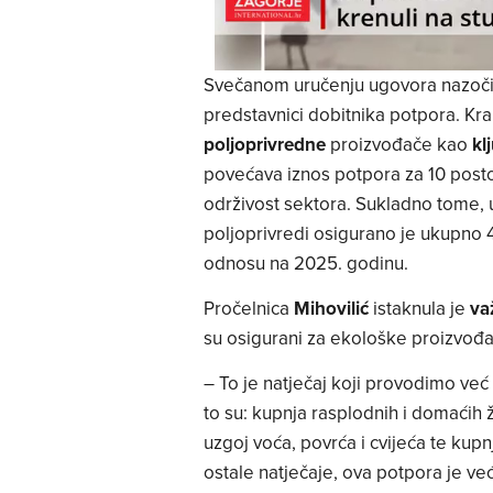
Svečanom uručenju ugovora nazoči
predstavnici dobitnika potpora. K
poljoprivredne
proizvođače kao
kl
povećava iznos potpora za 10 posto,
održivost sektora. Sukladno tome, 
poljoprivredi osigurano je ukupno 
odnosu na 2025. godinu.
Pročelnica
Mihovilić
istaknula je
va
su osigurani za ekološke proizvođa
– To je natječaj koji provodimo već n
to su: kupnja rasplodnih i domaćih 
uzgoj voća, povrća i cvijeća te ku
ostale natječaje, ova potpora je v