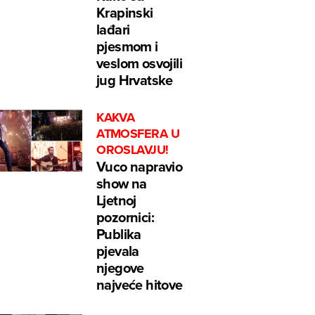
Krapinski
lađari
pjesmom i
veslom osvojili
jug Hrvatske
KAKVA
ATMOSFERA U
OROSLAVJU!
Vuco napravio
show na
Ljetnoj
pozornici:
Publika
pjevala
njegove
najveće hitove