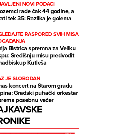
AVLJENI NOVI PODACI
ozemci rade čak 44 godine, a
ati tek 35: Razlika je golema
GLEDAJTE RASPORED SVIH MISA
DOGAĐANJA
ija Bistrica spremna za Veliku
pu: Središnju misu predvodit
nadbiskup Kutleša
AZ JE SLOBODAN
as koncert na Starom gradu
pina: Gradski puhački orkestar
prema posebnu večer
AJKAVSKE
RONIKE