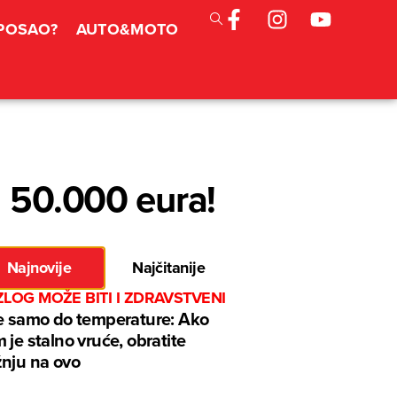
 POSAO?
AUTO&MOTO
d 50.000 eura!
Najnovije
Najčitanije
LOG MOŽE BITI I ZDRAVSTVENI
e samo do temperature: Ako
 je stalno vruće, obratite
nju na ovo