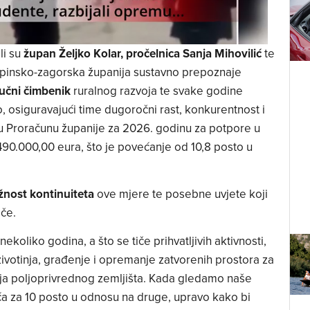
li su
župan Željko Kolar, pročelnica Sanja Mihovilić
te
rapinsko-zagorska županija sustavno prepoznaje
jučni čimbenik
ruralnog razvoja te svake godine
 osiguravajući time dugoročni rast, konkurentnost i
u Proračunu županije za 2026. godinu za potpore u
490.000,00 eura, što je povećanje od 10,8 posto u
žnost kontinuiteta
ove mjere te posebne uvjete koji
če.
ekoliko godina, a što se tiče prihvatljivih aktivnosti,
životinja, građenje i opremanje zatvorenih prostora za
pnja poljoprivrednog zemljišta. Kada gledamo naše
eća za 10 posto u odnosu na druge, upravo kako bi