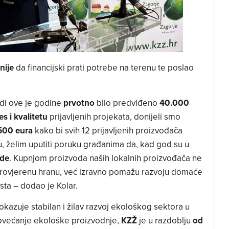
nije
da financijski prati potrebe na terenu te poslao
di ove je godine
prvotno
bilo predviđeno
40.000
es i kvalitetu
prijavljenih projekata, donijeli smo
500 eura
kako bi svih 12 prijavljenih proizvođača
u, želim uputiti poruku građanima da, kad god su u
ode
. Kupnjom proizvoda naših lokalnih proizvođača ne
 provjerenu hranu, već izravno pomažu razvoju domaće
sta – dodao je Kolar.
kazuje stabilan i žilav razvoj ekološkog sektora u
povećanje ekološke proizvodnje,
KZŽ
je u razdoblju
od