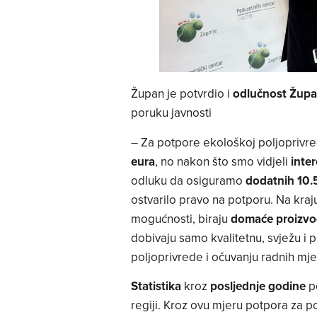
Župan je potvrdio i
odlučnost Župa
poruku javnosti
– Za potpore ekološkoj poljoprivre
eura
, no nakon što smo vidjeli
inter
odluku da osiguramo
dodatnih 10.
ostvarilo pravo na potporu. Na kraj
mogućnosti, biraju
domaće proizv
dobivaju samo kvalitetnu, svježu i
poljoprivrede i očuvanju radnih mje
Statistika
kroz
posljednje godine
po
regiji. Kroz ovu mjeru potpora za 