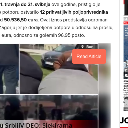
1. travnja do 21. svibnja
ove godine, pristiglo je
je potporu ostvarilo
12 prihvatljivih poljoprivrednika
od
50.536,50 eura
. Ovaj iznos predstavlja ogroman
agorju jer je dodijeljena potpora u odnosu na prošlu,
5 eura, odnosno za golemih 96,95 posto.
Read Article
J