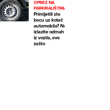
OPREZ NA
PARKIRALIŠTIMA
Primijetili ste
bocu uz kotač
automobila? Ne
izlazite odmah
iz vozila, evo
zašto