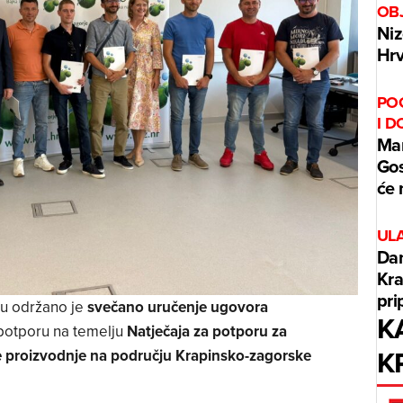
OBJ
Niz
Hrv
PO
I 
Mar
Gos
će 
UL
Dan
Kra
pri
u održano je
svečano uručenje ugovora
K
i potporu na temelju
Natječaja za potporu za
K
e proizvodnje na području Krapinsko-zagorske