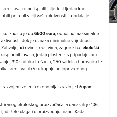
sredstava ćemo isplatiti sljedeći tjedan kad
obiti po realizaciji vaših aktivnosti – dodala je
iku iznosio je do
6500 eura
, odnosno maksimalno
 aktivnosti, dok je oznaka minimalne vrijednosti
. Zahvaljujući ovim sredstvima, zagorski će
ekološki
 rasplodnih ovaca, jedan plastenik s pripadajućom
nje, 310 sadnica trešanja, 250 sadnica borovnica te
nika sredstva ulaže u kupnju poljoprivrednog
 i razvojem zelenih ekonomija izrazio je i
župan
striranog ekološkog proizvođača, a danas ih je 106,
a ljudi žele ulagati u proizvodnju hrane. Kada