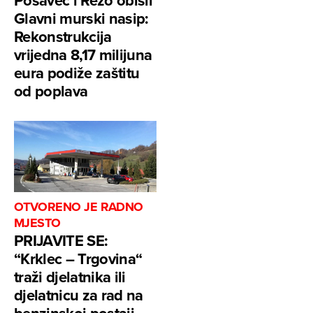
Posavec i Rezo obišli
Glavni murski nasip:
Rekonstrukcija
vrijedna 8,17 milijuna
eura podiže zaštitu
od poplava
OTVORENO JE RADNO
MJESTO
PRIJAVITE SE:
“Krklec – Trgovina“
traži djelatnika ili
djelatnicu za rad na