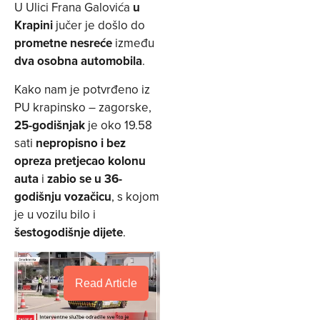
U Ulici Frana Galovića
u
Krapini
jučer je došlo do
prometne nesreće
između
dva osobna automobila
.
Kako nam je potvrđeno iz
PU krapinsko – zagorske,
25-godišnjak
je oko 19.58
sati
nepropisno i bez
opreza pretjecao kolonu
auta
i
zabio se u 36-
godišnju vozačicu
, s kojom
je u vozilu bilo i
šestogodišnje dijete
.
Read Article