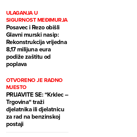
ULAGANJA U
SIGURNOST MEĐIMURJA
Posavec i Rezo obišli
Glavni murski nasip:
Rekonstrukcija vrijedna
8,17 milijuna eura
podiže zaštitu od
poplava
OTVORENO JE RADNO
MJESTO
PRIJAVITE SE: “Krklec –
Trgovina“ traži
djelatnika ili djelatnicu
za rad na benzinskoj
postaji