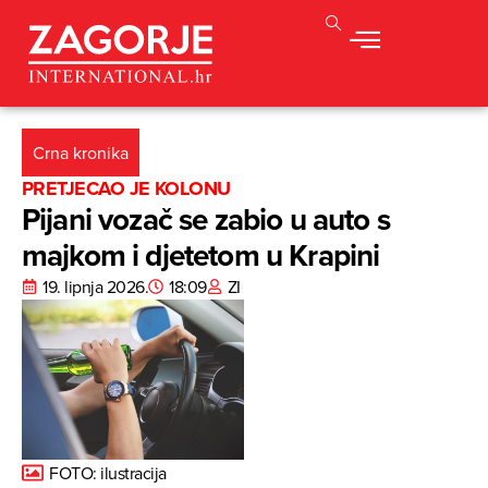
Crna kronika
PRETJECAO JE KOLONU
Pijani vozač se zabio u auto s
majkom i djetetom u Krapini
19. lipnja 2026.
18:09
ZI
FOTO: ilustracija