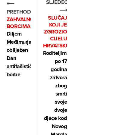
SLJEDEĆE
⟵
⟶
PRETHODNO
SLUČAJ
ZAHVALNOST
KOJI JE
BORCIMA
ZGROZIO
Diljem
CIJELU
Međimurja
HRVATSKU
obilježen
Roditeljima
Dan
po 17
antifašističke
godina
borbe
zatvora
zbog
smrti
svoje
dvoje
djece kod
Novog
Marofa