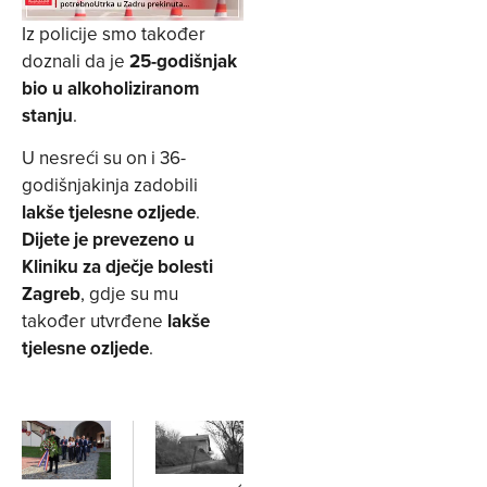
Iz policije smo također
doznali da je
25-godišnjak
bio u alkoholiziranom
stanju
.
U nesreći su on i 36-
godišnjakinja zadobili
lakše tjelesne ozljede
.
Dijete je prevezeno u
Kliniku za dječje bolesti
Zagreb
, gdje su mu
također utvrđene
lakše
tjelesne ozljede
.