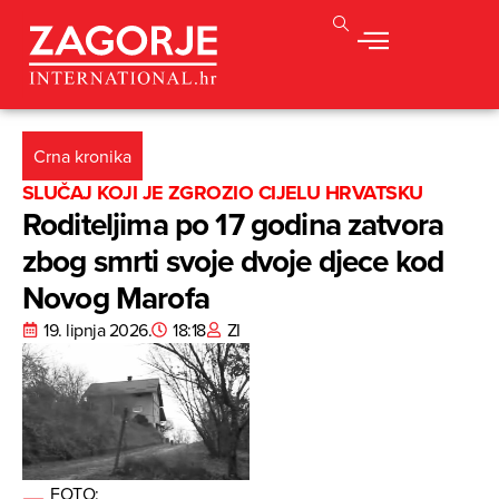
Crna kronika
SLUČAJ KOJI JE ZGROZIO CIJELU HRVATSKU
Roditeljima po 17 godina zatvora
zbog smrti svoje dvoje djece kod
Novog Marofa
19. lipnja 2026.
18:18
ZI
FOTO: