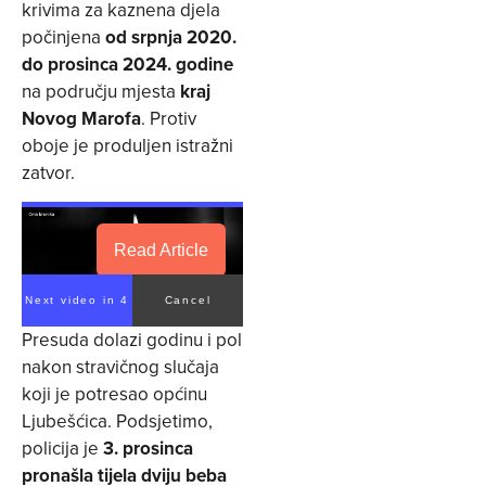
krivima za kaznena djela
počinjena
od srpnja 2020.
do prosinca 2024. godine
na području mjesta
kraj
Novog Marofa
. Protiv
oboje je produljen istražni
zatvor.
Read Article
Next video in 4
Cancel
Presuda dolazi godinu i pol
nakon stravičnog slučaja
koji je potresao općinu
Ljubešćica. Podsjetimo,
policija je
3. prosinca
pronašla tijela dviju beba