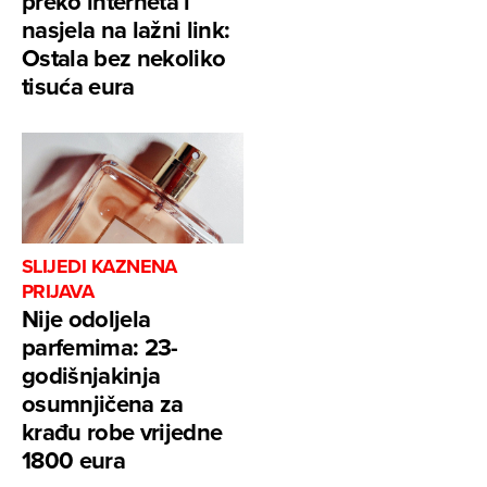
preko interneta i
nasjela na lažni link:
Ostala bez nekoliko
tisuća eura
SLIJEDI KAZNENA
PRIJAVA
Nije odoljela
parfemima: 23-
godišnjakinja
osumnjičena za
krađu robe vrijedne
1800 eura