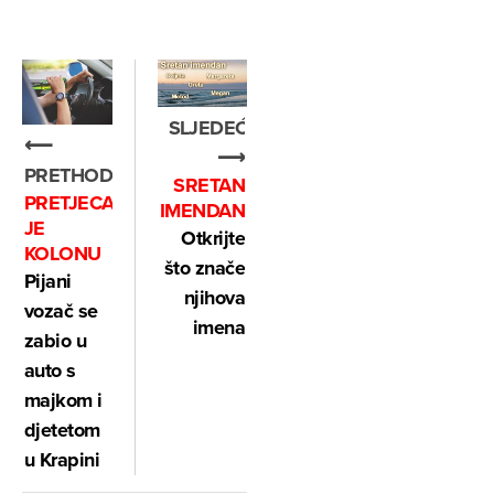
SLJEDEĆE
⟵
⟶
PRETHODNO
SRETAN
PRETJECAO
IMENDAN
JE
Otkrijte
KOLONU
što znače
Pijani
njihova
vozač se
imena
zabio u
auto s
majkom i
djetetom
u Krapini