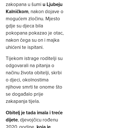
zakopana u šumi
u Ljubeju
Kalničkom
, nakon dojave o
mogućem zločinu. Mjesto
gdje su djeca bila
pokopana pokazao je otac,
nakon čega su on i majka
uhićeni te ispitani.
Tijekom istrage roditelji su
odgovarali na pitanja o
načinu života obitelji, skrbi
o djeci, okolnostima
njihove smrti te onome što
se događalo prije
zakapanja tijela.
Obitelj je tada imala i treće
dijete
, djevojčicu rođenu
2020. godine,
koja je