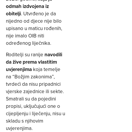
odmah izdvojena iz
obitelji
. Utvrđeno je da
nijedno od djece nije bilo
upisano u maticu rođenih,
nije imalo OIB niti
određenog liječnika.
Roditelji su ranije
navodili
da žive prema vlastitim
uvjerenjima
koja temelje
na “Božjim zakonima”,
tvrdeći da nisu pripadnici
vjerske zajednice ili sekte.
Smatrali su da pojedini
propisi, uključujući one o
cijepljenju i liječenju, nisu u
skladu s njihovim
uvjerenjima.