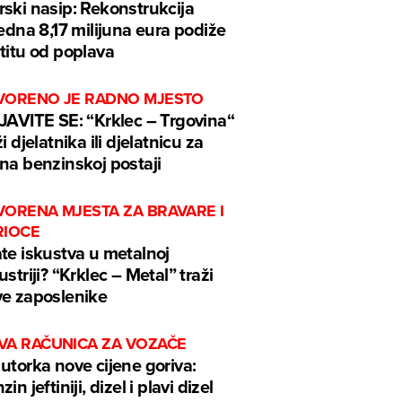
ski nasip: Rekonstrukcija
jedna 8,17 milijuna eura podiže
titu od poplava
VORENO JE RADNO MJESTO
JAVITE SE: “Krklec – Trgovina“
ži djelatnika ili djelatnicu za
na benzinskoj postaji
VORENA MJESTA ZA BRAVARE I
RIOCE
te iskustva u metalnoj
ustriji? “Krklec – Metal” traži
e zaposlenike
VA RAČUNICA ZA VOZAČE
utorka nove cijene goriva:
in jeftiniji, dizel i plavi dizel