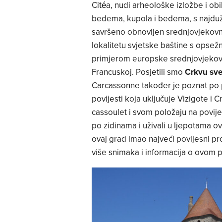
Citéa, nudi arheološke izložbe i ob
bedema, kupola i bedema, s najduž
savršeno obnovljen srednjovjekov
lokalitetu svjetske baštine s opsež
primjerom europske srednjovjekovne
Francuskoj. Posjetili smo
Crkvu sv
Carcassonne također je poznat po p
povijesti koja uključuje Vizigote 
cassoulet i svom položaju na povije
po zidinama i uživali u ljepotama o
ovaj grad imao najveći povijesni pr
više snimaka i informacija o ovom 