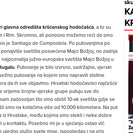
sku
K
K
ri glavna odredišta kršćanskog hodočašća
, a to su
m i Rim. Skromno, ali ponosno možemo reći da smo
a bio je Santiago de Compostela. Po putovanjima po
a ponajviše svetišta posvećena Majci Božjoj, no zadnja
o najpoznatija južno-europska svetišta Majci Božjoj u
tugalu
. Putovanje je bilo izvrsno, sadržajno, vjerski
 opsežno putovanje na kojem smo napravili stotine
ora da ih sve objavimo. Hrvatski hodočasnici najčešće
je vrijeme brojne vjerske grupe putuju sve do
m zadovoljan što smo obišli 10-ak svetišta gdje se
rošli smo na kotačima više od 10.000 kilometara. Na put
 iz Hrvatske, među kojima smo stekli i neke dobre
li u kontaktu. Posebno mi je u sjećanju ostao vlč.
je ujedno služio svete mise, ispovijedao i na vrlo