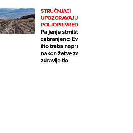
STRUČNJACI
UPOZORAVAJU
POLJOPRIVREDNIKE
Paljenje strništa je
zabranjeno: Evo
što treba napraviti
nakon žetve za
zdravije tlo