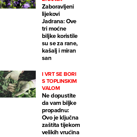
Zaboravljeni
lijekovi
Jadrana: Ove
tri moćne
biljke koristile
su se za rane,
kašalj i miran
san
I VRT SE BORI
S TOPLINSKIM
VALOM
Ne dopustite
da vam biljke
propadnu:
Ovo je ključna
zaštita tijekom
velikih vrućina