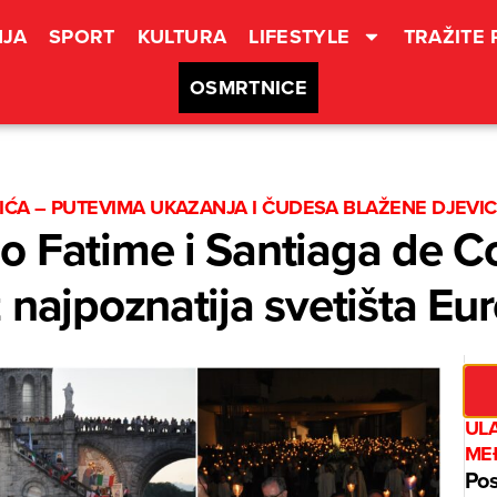
JA
SPORT
KULTURA
LIFESTYLE
TRAŽITE
OSMRTNICE
ĆA – PUTEVIMA UKAZANJA I ČUDESA BLAŽENE DJEVIC
o Fatime i Santiaga de C
 najpoznatija svetišta Eu
UL
ME
Pos