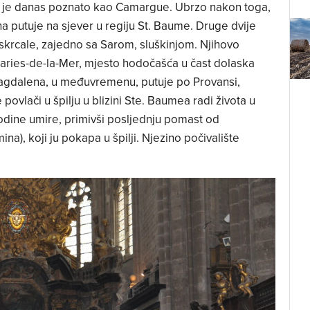
 je danas poznato kao Camargue. Ubrzo nakon toga,
a putuje na sjever u regiju St. Baume. Druge dvije
iskrcale, zajedno sa Sarom, sluškinjom. Njihovo
Maries-de-la-Mer, mjesto hodočašća u čast dolaska
a Magdalena, u međuvremenu, putuje po Provansi,
povlači u špilju u blizini Ste. Baumea radi života u
odine umire, primivši posljednju pomast od
a), koji ju pokapa u špilji. Njezino počivalište