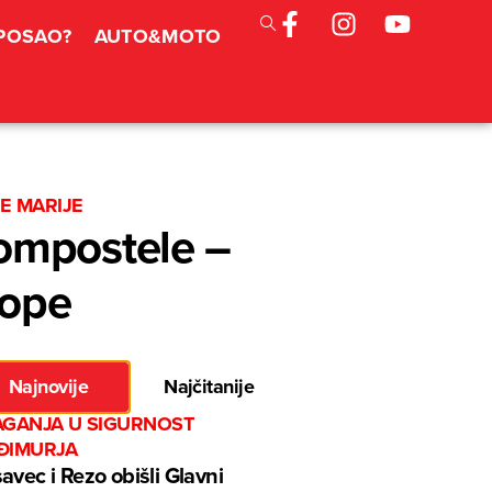
 POSAO?
AUTO&MOTO
E MARIJE
ompostele –
rope
Najnovije
Najčitanije
AGANJA U SIGURNOST
ĐIMURJA
avec i Rezo obišli Glavni