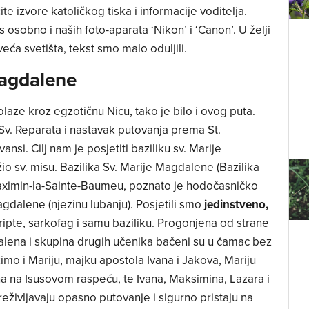
ite izvore katoličkog tiska i informacije voditelja.
 osobno i naših foto-aparata ‘Nikon’ i ‘Canon’. U želji
ća svetišta, tekst smo malo oduljili.
Magdalene
olaze kroz egzotičnu Nicu, tako je bilo i ovog puta.
Sv. Reparata i nastavak putovanja prema St.
si. Cilj nam je posjetiti baziliku sv. Marije
io sv. misu. Bazilika Sv. Marije Magdalene (Bazilika
aximin-la-Sainte-Baumeu, poznato je hodočasničko
agdalene (njezinu lubanju). Posjetili smo
jedinstveno,
 kripte, sarkofag i samu baziliku. Progonjena od strane
lena i skupina drugih učenika bačeni su u čamac bez
zimo i Mariju, majku apostola Ivana i Jakova, Mariju
tna na Isusovom raspeću, te Ivana, Maksimina, Lazara i
eživljavaju opasno putovanje i sigurno pristaju na