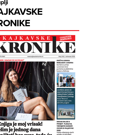
plji
AJKAVSKE
RONIKE