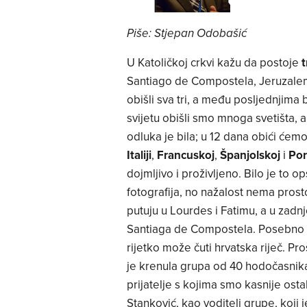
Piše: Stjepan Odobašić
U Katoličkoj crkvi kažu da postoje
t
Santiago de Compostela, Jeruzale
obišli sva tri, a među posljednjim
svijetu obišli smo mnoga svetišta, 
odluka je bila; u 12 dana obići ćem
Italiji
,
Francuskoj
,
Španjolskoj
i
Por
dojmljivo i proživljeno. Bilo je to
fotografija, no nažalost nema prost
putuju u Lourdes i Fatimu, a u zadn
Santiaga de Compostela. Posebno sa
rijetko može čuti hrvatska riječ. P
je krenula grupa od 40 hodočasnika
prijatelje s kojima smo kasnije osta
Stanković, kao voditelj grupe, koji 