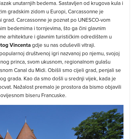
ilazak unutarnjih bedema. Sastavljen od krugova kula i
im gradskim zidom u Europi, Carcassonne je
ni grad. Carcassonne je poznat po UNESCO-vom
nim bedemima i tornjevima, što ga čini glavnim
 arhitekture i glavnim turističkim odredištem u
etog Vincenta
gdje su nas oduševili vitraji.
opularnoj društvenoj igri nazvanoj po njemu, svojoj
i Crnog princa, svom ukusnom, regionalnom gulašu
snom Canal du Midi. Obišli smo cijeli grad, penjali se
vog grada. Kao da smo došli u srednji vijek, kada je
ocvat. Nažalost premalo je prostora da bismo objavili
povijesnom biseru Francuske.