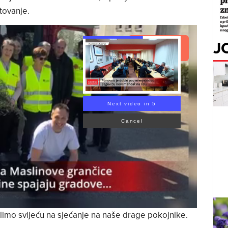
tovanje.
J
Read Article
Next video in 3
Cancel
 palimo svijeću na sjećanje na naše drage pokojnike.