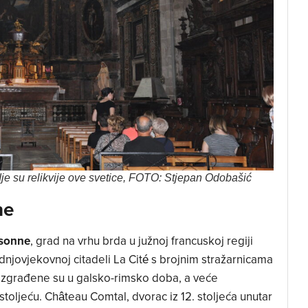
je su relikvije ove svetice, FOTO: Stjepan Odobašić
ne
sonne
, grad na vrhu brda u južnoj francuskoj regiji
njovjekovnoj citadeli La Cité s brojnim stražarnicama
 izgrađene su u galsko-rimsko doba, a veće
 stoljeću. Château Comtal, dvorac iz 12. stoljeća unutar