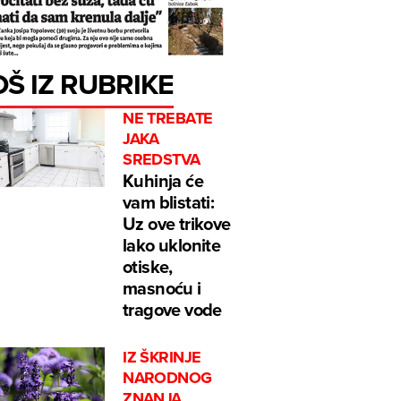
OŠ IZ RUBRIKE
NE TREBATE
JAKA
SREDSTVA
Kuhinja će
vam blistati:
Uz ove trikove
lako uklonite
otiske,
masnoću i
tragove vode
IZ ŠKRINJE
NARODNOG
ZNANJA