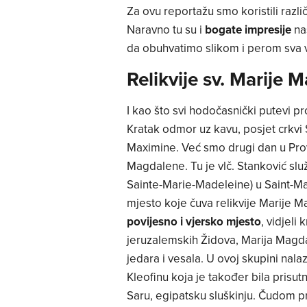
Za ovu reportažu smo koristili različ
Naravno tu su i
bogate
impresije
nas
da obuhvatimo slikom i perom sva ve
Relikvije sv. Marije 
I kao što svi hodočasnički putevi pr
Kratak odmor uz kavu, posjet crkvi 
Maximine. Već smo drugi dan u Provan
Magdalene. Tu je vlč. Stanković služ
Sainte-Marie-Madeleine) u Saint-M
mjesto koje čuva relikvije Marije M
povijesno i vjersko mjesto
, vidjeli
jeruzalemskih Židova, Marija Magda
jedara i vesala. U ovoj skupini nala
Kleofinu koja je također bila prisu
Saru, egipatsku sluškinju. Čudom pr