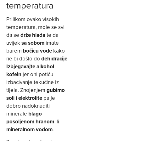
temperatura
Prilikom ovako visokih
temperatura, mole se svi
da se
drže hlada
te da
uvijek
sa sobom
imate
barem
bočicu vode
kako
ne bi došlo do
dehidracije
.
Izbjegavajte alkohol
i
kofein
jer oni potiču
izbacivanje tekućine iz
tijela. Znojenjem
gubimo
soli i elektrolite
pa je
dobro nadoknaditi
minerale
blago
posoljenom hranom
ili
mineralnom
vodom
.