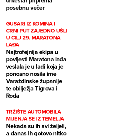
orkestar priprema
posebnu večer
GUSARI IZ KOMINA I
CRNI PUT ZAJEDNO UŠLI
U CILJ 29. MARATONA
LAĐA
Najtrofejnija ekipa u
povijesti Maratona lađa
veslala je u lađi koja je
ponosno nosila ime
Varaždinske županije
te obilježja Tigrova i
Roda
TRŽIŠTE AUTOMOBILA
MIJENJA SE IZ TEMELJA
Nekada su ih svi željeli,
a danas ih gotovo nitko