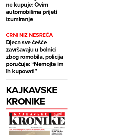
ne kupuje: Ovim
automobilima prijeti
izumiranje
CRNI NIZ NESREĆA
Djeca sve češće
završavaju u bolnici
zbog romobila, policija
poručuje: “Nemojte im
ih kupovati”
KAJKAVSKE
KRONIKE