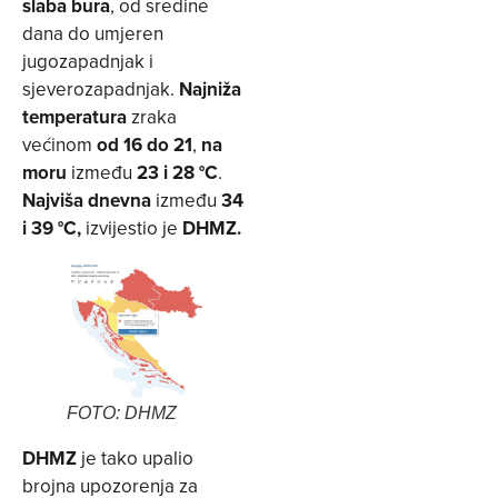
slaba bura
, od sredine
dana do umjeren
jugozapadnjak i
sjeverozapadnjak.
Najniža
temperatura
zraka
većinom
od 16 do 21
,
na
moru
između
23 i 28 °C
.
Najviša dnevna
između
34
i 39 °C,
izvijestio je
DHMZ.
FOTO: DHMZ
DHMZ
je tako upalio
brojna upozorenja za