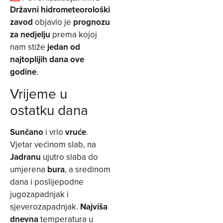
Državni hidrometeorološki
zavod
objavio je
prognozu
za nedjelju
prema kojoj
nam stiže
jedan od
najtoplijih dana ove
godine
.
Vrijeme u
ostatku dana
Sunčano
i vrlo
vruće
.
Vjetar većinom slab, na
Jadranu
ujutro slaba do
umjerena
bura
, a sredinom
dana i poslijepodne
jugozapadnjak i
sjeverozapadnjak.
Najviša
dnevna
temperatura u