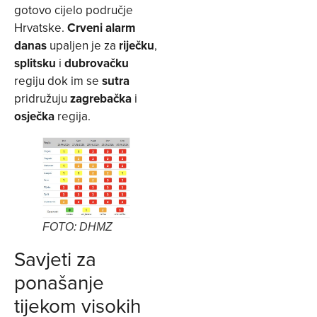
gotovo cijelo područje
Hrvatske.
Crveni alarm
danas
upaljen je za
riječku
,
splitsku
i
dubrovačku
regiju dok im se
sutra
pridružuju
zagrebačka
i
osječka
regija.
FOTO: DHMZ
Savjeti za
ponašanje
tijekom visokih