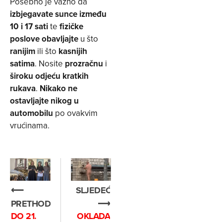
Posebno je važno da
izbjegavate sunce između
10 i 17 sati
te
fizičke
poslove obavljajte
u što
ranijim
ili što
kasnijih
satima
. Nosite
prozračnu
i
široku odjeću kratkih
rukava
.
Nikako ne
ostavljajte nikog u
automobilu
po ovakvim
vrućinama.
⟵
SLJEDEĆE
PRETHODNO
⟶
DO 21.
OKLADA