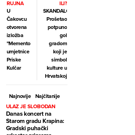
RUJNA
ILI?
U
SKANDALOZNO:
Čakovcu
Prošetao
otvorena
potpuno
izložba
gol
"Memento"
gradom
umjetnice
koji je
Priske
simbol
Kulčar
kulture u
Hrvatskoj
Najnovije
Najčitanije
ULAZ JE SLOBODAN
Danas koncert na
Starom gradu Krapina:
Gradski puhački