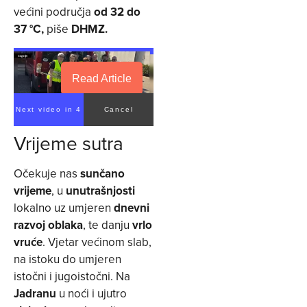
većini područja
od 32 do
37 °C,
piše
DHMZ.
Read Article
Next video in 4
Cancel
Vrijeme sutra
Očekuje nas
sunčano
vrijeme
, u
unutrašnjosti
lokalno uz umjeren
dnevni
razvoj oblaka
, te danju
vrlo
vruće
. Vjetar većinom slab,
na istoku do umjeren
istočni i jugoistočni. Na
Jadranu
u noći i ujutro