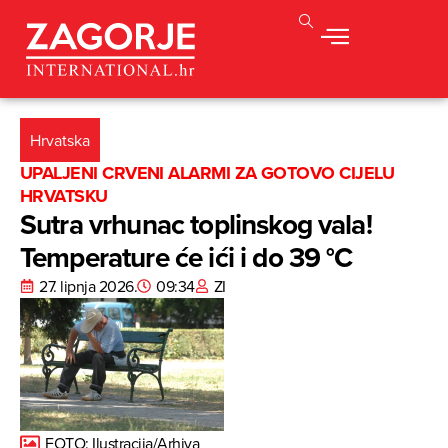
Hrvatska
UPALJENI CRVENI ALARMI ZA GOTOVO CIJELU
HRVATSKU
Sutra vrhunac toplinskog vala!
Temperature će ići i do 39 °C
27. lipnja 2026.
09:34
ZI
FOTO: Ilustracija/Arhiva