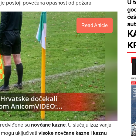
U t
je postoji povećana opasnost od požara.
god
ćeš
aut
Read Article
K
K
predviđene su
novčane kazne
. U slučaju izazivanja
 mogu uključivati
visoke novčane kazne i kaznu