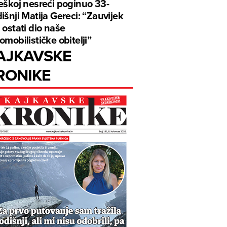
eškoj nesreći poginuo 33-
išnji Matija Gereci: “Zauvijek
 ostati dio naše
omobilističke obitelji”
AJKAVSKE
RONIKE