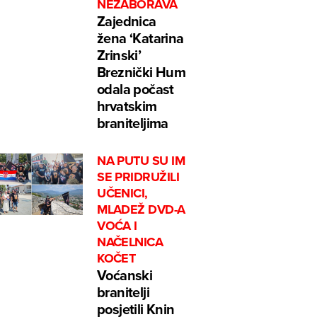
NEZABORAVA
Zajednica
žena ‘Katarina
Zrinski’
Breznički Hum
odala počast
hrvatskim
braniteljima
NA PUTU SU IM
SE PRIDRUŽILI
UČENICI,
MLADEŽ DVD-A
VOĆA I
NAČELNICA
KOČET
Voćanski
branitelji
posjetili Knin