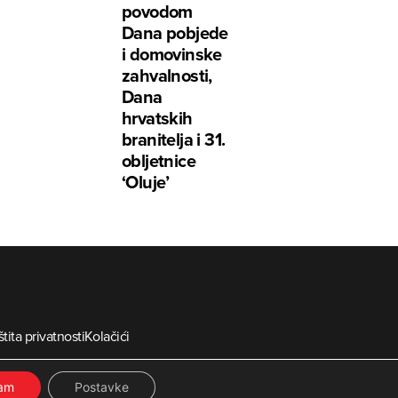
povodom
Dana pobjede
i domovinske
zahvalnosti,
Dana
hrvatskih
branitelja i 31.
obljetnice
‘Oluje’
tita privatnosti
Kolačići
ia
ćam
Postavke