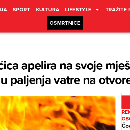
JA
SPORT
KULTURA
LIFESTYLE
TRAŽITE
OSMRTNICE
ica apelira na svoje mje
u paljenja vatre na otvo
REK
OB
Čov