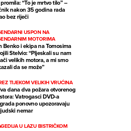
 promila: “To je mrtvo tilo” –
ečnik nakon 35 godina rada
ao bez riječi
GENDARNI USPON NA
GENDARNIM MOTORIMA
n Benko i ekipa na Tomosima
ojili Stelvio: “Pljeskali su nam
ači velikih motora, a mi smo
azali da se može”
EZ TIJEKOM VELIKIH VRUĆINA
va dana dva požara otvorenog
stora: Vatrogasci DVD-a
grada ponovno upozoravaju
ljudski nemar
GEDIJA U LAZU BISTRIČKOM