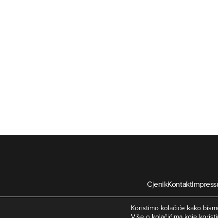
Cjenik
Kontakt
Impres
©
Koristimo kolačiće kako bismo
Više o kolačićima koje koristi