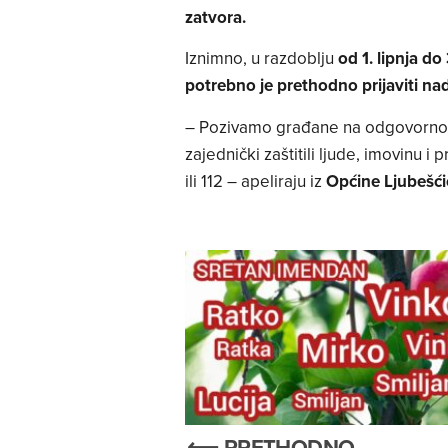
zatvora.
Iznimno, u razdoblju
od 1. lipnja do
potrebno je prethodno prijaviti na
– Pozivamo građane na odgovorno 
zajednički zaštitili ljude, imovinu i 
ili 112 – apeliraju iz
Općine Ljubešći
⟵ PRETHODNO