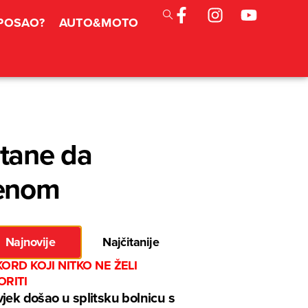
 POSAO?
AUTO&MOTO
štane da
renom
Najnovije
Najčitanije
ORD KOJI NITKO NE ŽELI
ORITI
jek došao u splitsku bolnicu s