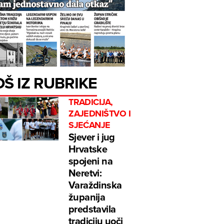
OŠ IZ RUBRIKE
TRADICIJA,
ZAJEDNIŠTVO I
SJEĆANJE
Sjever i jug
Hrvatske
spojeni na
Neretvi:
Varaždinska
županija
predstavila
tradiciju uoči