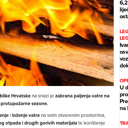
6,2
lij
ost
LE
LE
Iva
osv
voz
dok
OPR
U d
pro
like Hrvatske
na snazi je
zabrana paljenja vatre na
Pre
 protupožarne sezone.
na 
jenje
i
loženje vatre
na svim otvorenim prostorima,
TRA
nog otpada i drugih gorivih materijala
te korištenje