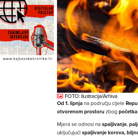
FOTO: Ilustracija/Arhiva
Od 1. lipnja
na području cijele
Repub
otvorenom prostoru
zbog
početka
Mjera se odnosi na
spaljivanje
,
pal
uključujući
spaljivanje korova, bilj