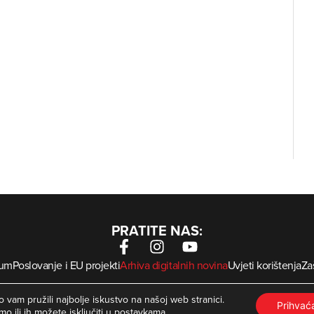
PRATITE NAS:
sum
Poslovanje i EU projekti
Arhiva digitalnih novina
Uvjeti korištenja
Zaš
krMed
 Zagorje International – Sva prava pridržana | Developed by
 vam pružili najbolje iskustvo na našoj web stranici.
Prihva
mo ili ih možete isključiti u
postavkama
.