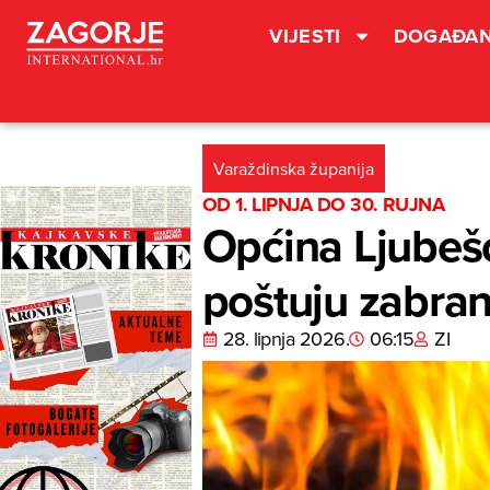
VIJESTI
DOGAĐAN
Varaždinska županija
OD 1. LIPNJA DO 30. RUJNA
Općina Ljubešć
poštuju zabran
28. lipnja 2026.
06:15
ZI