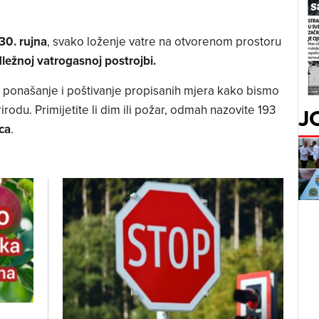
 30. rujna
, svako loženje vatre na otvorenom prostoru
dležnoj vatrogasnoj postrojbi.
ponašanje i poštivanje propisanih mjera kako bismo
prirodu. Primijetite li dim ili požar, odmah nazovite 193
J
ca
.