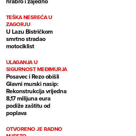
hrabro i zajedno
TEŠKA NESREĆA U
ZAGORJU
U Lazu Bistričkom
smrtno stradao
motociklist
ULAGANJA U
SIGURNOST MEĐIMURJA
Posavec i Rezo obišli
Glavni murski nasip:
Rekonstrukcija vrijedna
8,17 milijuna eura
podiže zaštitu od
poplava
OTVORENO JE RADNO