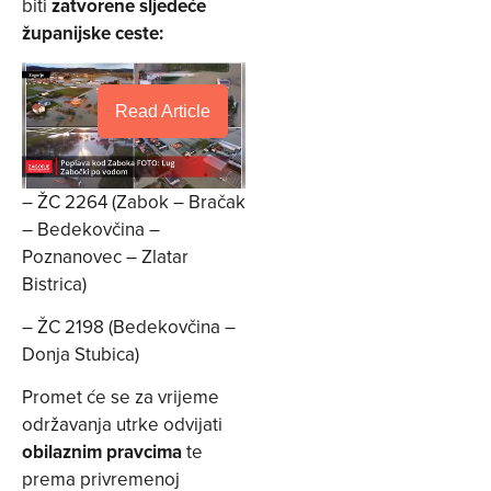
biti
zatvorene sljedeće
županijske ceste:
Read Article
– ŽC 2264 (Zabok – Bračak
– Bedekovčina –
Poznanovec – Zlatar
Bistrica)
– ŽC 2198 (Bedekovčina –
Donja Stubica)
Promet će se za vrijeme
održavanja utrke odvijati
obilaznim pravcima
te
prema privremenoj