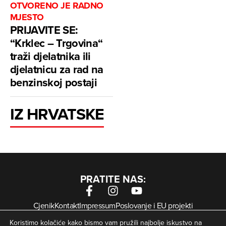
OTVORENO JE RADNO
MJESTO
PRIJAVITE SE:
“Krklec – Trgovina“
traži djelatnika ili
djelatnicu za rad na
benzinskoj postaji
IZ HRVATSKE
PRATITE NAS:
Cjenik
Kontakt
Impressum
Poslovanje i EU projekti
Arhiva digitalnih novina
Uvjeti korištenja
Zaštita privatnosti
Koristimo kolačiće kako bismo vam pružili najbolje iskustvo na