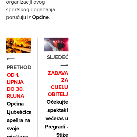
organizaciji ovog
sportskog događanja. –
poručuju iz
Općine
.
SLJEDEĆE
⟵
⟶
PRETHODNO
ZABAVA
OD 1.
ZA
LIPNJA
CIJELU
DO 30.
OBITELJ
RUJNA
Očekujte
Općina
spektakl
Ljubešćica
večeras u
apelira na
Pregradi -
svoje
Stiže
mještane