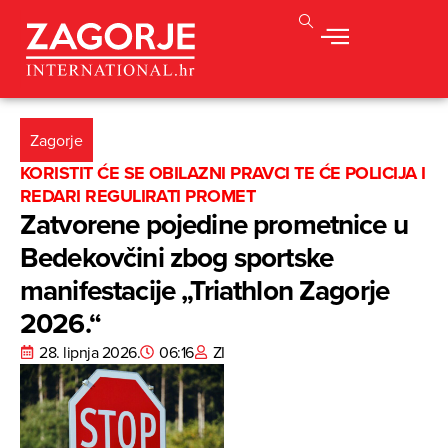
Zagorje
KORISTIT ĆE SE OBILAZNI PRAVCI TE ĆE POLICIJA I
REDARI REGULIRATI PROMET
Zatvorene pojedine prometnice u
Bedekovčini zbog sportske
manifestacije „Triathlon Zagorje
2026.“
28. lipnja 2026.
06:16
ZI