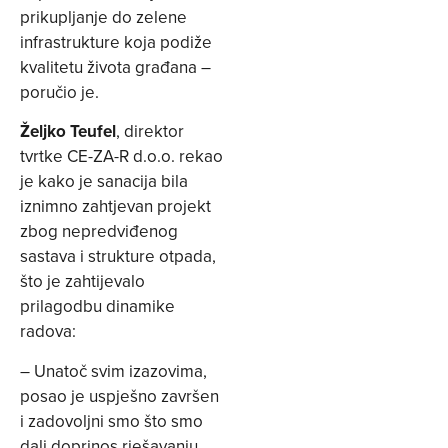
prikupljanje do zelene
infrastrukture koja podiže
kvalitetu života građana –
poručio je.
Željko Teufel
, direktor
tvrtke CE-ZA-R d.o.o. rekao
je kako je sanacija bila
iznimno zahtjevan projekt
zbog nepredviđenog
sastava i strukture otpada,
što je zahtijevalo
prilagodbu dinamike
radova:
– Unatoč svim izazovima,
posao je uspješno završen
i zadovoljni smo što smo
dali doprinos rješavanju