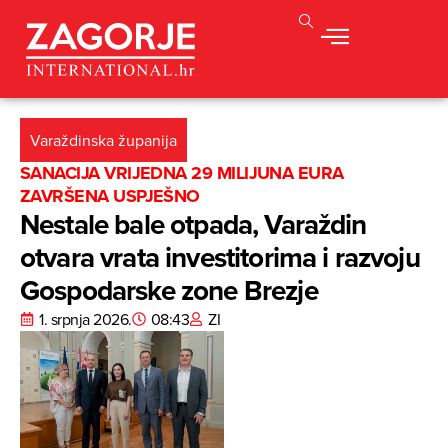
Varaždinska županija
SANACIJA VRIJEDNA 29 MILIJUNA EURA
ZAVRŠENA USPJEŠNO
Nestale bale otpada, Varaždin
otvara vrata investitorima i razvoju
Gospodarske zone Brezje
1. srpnja 2026.
08:43
ZI