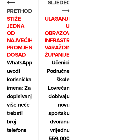
⟵
SLJEDEĆE
PRETHODNO
⟶
STIŽE
ULAGANJE
JEDNA
U
OD
OBRAZOVNU
NAJVEĆIH
INFRASTRUKTURU
PROMJENA
VARAŽDINSKE
DOSAD
ŽUPANIJE
WhatsApp
Učenici
uvodi
Područne
korisnička
škole
imena: Za
Lovrečan
dopisivanje
dobivaju
više neće
novu
trebati
sportsku
broj
dvoranu
telefona
vrijednu
559.000