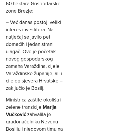
60 hektara Gospodarske
zone Brezje:
– Već danas postoji veliki
interes investitora. Na
natječaj se javilo pet
domaćih i jedan strani
ulagač. Ovo je početak
novog gospodarskog
zamaha Varaždina, cijele
Varaždinske županije, ali i
cijelog sjevera Hrvatske –
zaključio je Bosilj.
Ministrica zaštite okoliša i
zelene tranzicije
Marija
Vučković
zahvalila je
gradonačelniku Nevenu
Bosilju i njegovom timu na