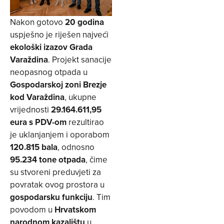
Nakon gotovo
20 godina
uspješno je riješen najveći
ekološki izazov Grada
Varaždina
. Projekt sanacije
neopasnog otpada u
Gospodarskoj zoni Brezje
kod Varaždina
, ukupne
vrijednosti
29.164.611,95
eura s PDV-om
rezultirao
je uklanjanjem i oporabom
120.815 bala
, odnosno
95.234 tone otpada
, čime
su stvoreni preduvjeti za
povratak ovog prostora u
gospodarsku funkciju
. Tim
povodom u
Hrvatskom
narodnom kazalištu
u