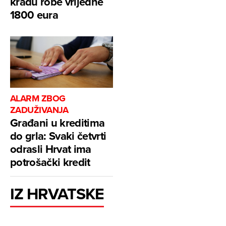
krađu robe vrijedne
1800 eura
ALARM ZBOG
ZADUŽIVANJA
Građani u kreditima
do grla: Svaki četvrti
odrasli Hrvat ima
potrošački kredit
IZ HRVATSKE