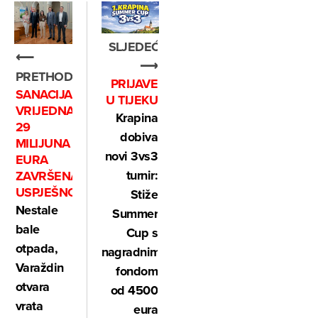
SLJEDEĆE
⟵
⟶
PRETHODNO
PRIJAVE
SANACIJA
U TIJEKU
VRIJEDNA
Krapina
29
dobiva
MILIJUNA
novi 3vs3
EURA
turnir:
ZAVRŠENA
USPJEŠNO
Stiže
Nestale
Summer
bale
Cup s
otpada,
nagradnim
Varaždin
fondom
otvara
od 4500
vrata
eura