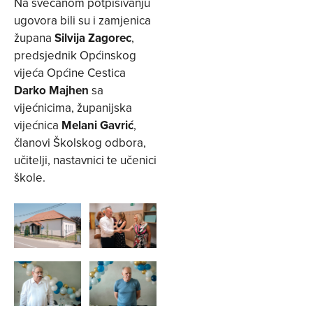
Na svečanom potpisivanju
ugovora bili su i zamjenica
župana
Silvija Zagorec
,
predsjednik Općinskog
vijeća Općine Cestica
Darko Majhen
sa
vijećnicima, županijska
vijećnica
Melani Gavrić
,
članovi Školskog odbora,
učitelji, nastavnici te učenici
škole.