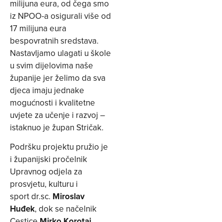
milijuna eura, od čega smo
iz NPOO-a osigurali više od
17 milijuna eura
bespovratnih sredstava.
Nastavljamo ulagati u škole
u svim dijelovima naše
županije jer želimo da sva
djeca imaju jednake
mogućnosti i kvalitetne
uvjete za učenje i razvoj –
istaknuo je župan Stričak.
Podršku projektu pružio je
i županijski pročelnik
Upravnog odjela za
prosvjetu, kulturu i
sport dr.sc.
Miroslav
Huđek
, dok se načelnik
Cestice
Mirko Korotaj