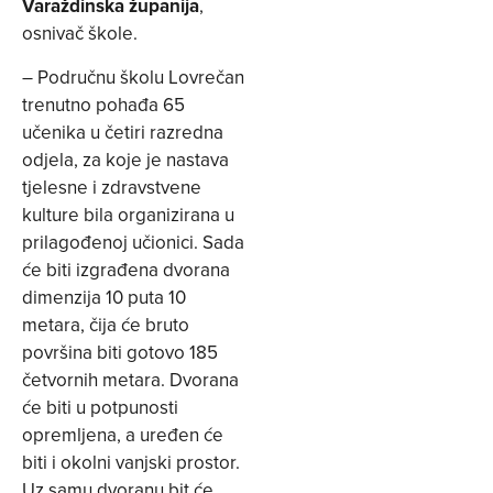
Varaždinska županija
,
osnivač škole.
– Područnu školu Lovrečan
trenutno pohađa 65
učenika u četiri razredna
odjela, za koje je nastava
tjelesne i zdravstvene
kulture bila organizirana u
prilagođenoj učionici. Sada
će biti izgrađena dvorana
dimenzija 10 puta 10
metara, čija će bruto
površina biti gotovo 185
četvornih metara. Dvorana
će biti u potpunosti
opremljena, a uređen će
biti i okolni vanjski prostor.
Uz samu dvoranu bit će