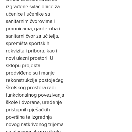
izgrađene svlačionice za
učenice i učenike sa
sanitarnim čvorovima i
praonicama, garderoba i
sanitarni čvor za učitelja,
spremišta sportskih
rekvizita i pribora, kao i
novi ulazni prostori. U
sklopu projekta
predviđene su i manje
rekonstrukcije postojećeg
školskog prostora radi
funkcionalnog povezivanja
škole i dvorane, uređenje
pristupnih pješačkih
površina te izgradnja
novog natkrivenog trijema
na glavnom ulazu u školu.