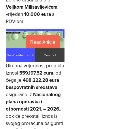
Veljkom Milisavljevićem
,
vrijedan
10.000 eura
s
PDV-om.
Read Article
Next video in 3
Cancel
Ukupna vrijednost projekta
iznosi
559.197,52 eura
, od
čega je
498.222,28 eura
bespovratnih sredstava
osigurano iz
Nacionalnog
plana oporavka i
otpornosti 2021. – 2026.
,
dok će preostali iznos iz
svojeg proračuna osigurati