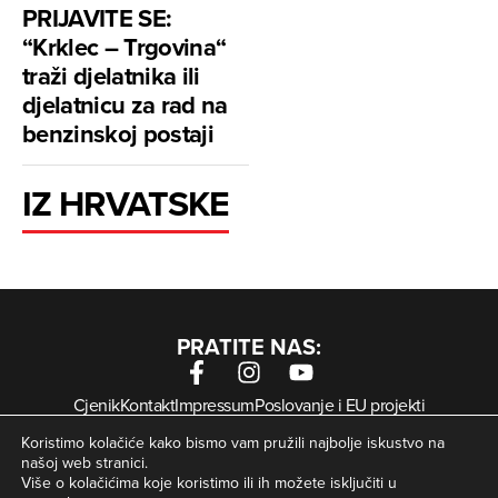
PRIJAVITE SE:
“Krklec – Trgovina“
traži djelatnika ili
djelatnicu za rad na
benzinskoj postaji
IZ HRVATSKE
PRATITE NAS:
Cjenik
Kontakt
Impressum
Poslovanje i EU projekti
Arhiva digitalnih novina
Uvjeti korištenja
Zaštita privatnosti
Koristimo kolačiće kako bismo vam pružili najbolje iskustvo na
Kolačići
našoj web stranici.
Više o kolačićima koje koristimo ili ih možete isključiti u