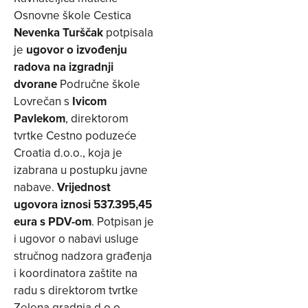
Osnovne škole Cestica
Nevenka Turščak
potpisala
je
ugovor o izvođenju
radova na izgradnji
dvorane
Područne škole
Lovrečan s
Ivicom
Pavlekom
, direktorom
tvrtke Cestno poduzeće
Croatia d.o.o., koja je
izabrana u postupku javne
nabave.
Vrijednost
ugovora iznosi 537.395,45
eura s PDV-om
. Potpisan je
i ugovor o nabavi usluge
stručnog nadzora građenja
i koordinatora zaštite na
radu s direktorom tvrtke
Zelena gradnja d.o.o.