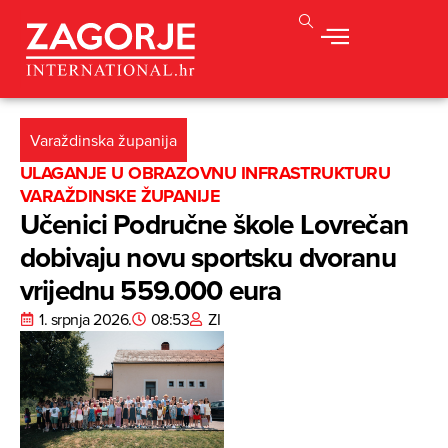
Varaždinska županija
ULAGANJE U OBRAZOVNU INFRASTRUKTURU
VARAŽDINSKE ŽUPANIJE
Učenici Područne škole Lovrečan
dobivaju novu sportsku dvoranu
vrijednu 559.000 eura
1. srpnja 2026.
08:53
ZI