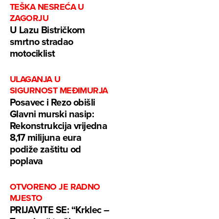
TEŠKA NESREĆA U
ZAGORJU
U Lazu Bistričkom
smrtno stradao
motociklist
ULAGANJA U
SIGURNOST MEĐIMURJA
Posavec i Rezo obišli
Glavni murski nasip:
Rekonstrukcija vrijedna
8,17 milijuna eura
podiže zaštitu od
poplava
OTVORENO JE RADNO
MJESTO
PRIJAVITE SE: “Krklec –