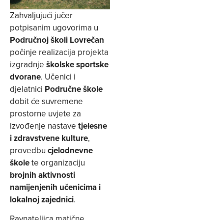
Zahvaljujući jučer
potpisanim ugovorima u
Područnoj školi Lovrečan
počinje realizacija projekta
izgradnje
školske sportske
dvorane
. Učenici i
djelatnici
Područne škole
dobit će suvremene
prostorne uvjete za
izvođenje nastave
tjelesne
i zdravstvene kulture
,
provedbu
cjelodnevne
škole
te organizaciju
brojnih aktivnosti
namijenjenih učenicima i
lokalnoj zajednici
.
Ravnateljica matične