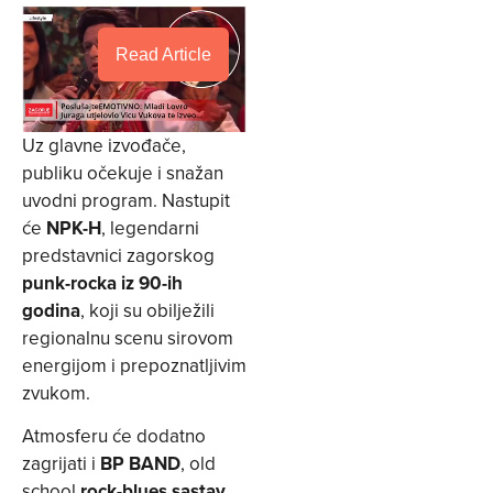
Read Article
Uz glavne izvođače,
publiku očekuje i snažan
uvodni program. Nastupit
će
NPK-H
, legendarni
predstavnici zagorskog
punk-rocka iz 90-ih
godina
, koji su obilježili
regionalnu scenu sirovom
energijom i prepoznatljivim
zvukom.
Atmosferu će dodatno
zagrijati i
BP BAND
, old
school
rock-blues sastav