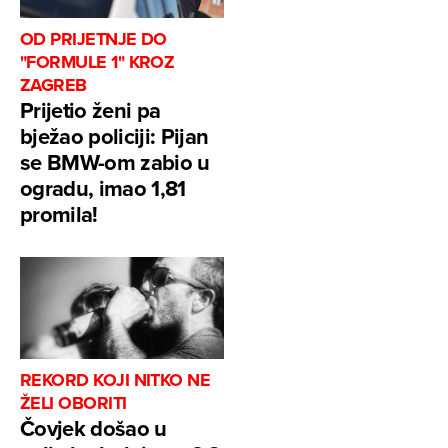
OD PRIJETNJE DO
"FORMULE 1" KROZ
ZAGREB
Prijetio ženi pa
bježao policiji: Pijan
se BMW-om zabio u
ogradu, imao 1,81
promila!
REKORD KOJI NITKO NE
ŽELI OBORITI
Čovjek došao u