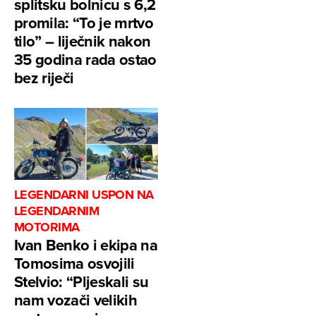
splitsku bolnicu s 6,2
promila: “To je mrtvo
tilo” – liječnik nakon
35 godina rada ostao
bez riječi
LEGENDARNI USPON NA
LEGENDARNIM
MOTORIMA
Ivan Benko i ekipa na
Tomosima osvojili
Stelvio: “Pljeskali su
nam vozači velikih