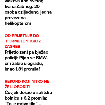
vlakova kod Svetog
Ivana Žabnog: 20
osoba ozlijeđeno, jedna
prevezena
helikopterom
OD PRIJETNJE DO
"FORMULE 1" KROZ
ZAGREB
Prijetio ženi pa bježao
policiji: Pijan se BMW-
om zabio u ogradu,
imao 1,81 promila!
REKORD KOJI NITKO NE
ŽELI OBORITI
Čovjek došao u splitsku
bolnicu s 6,2 promila:
“To je mrtvo tilo” –