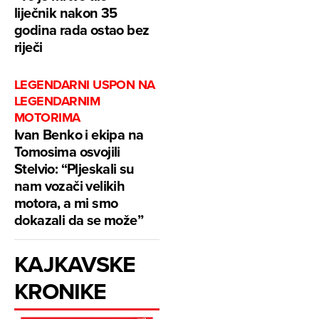
liječnik nakon 35
godina rada ostao bez
riječi
LEGENDARNI USPON NA
LEGENDARNIM
MOTORIMA
Ivan Benko i ekipa na
Tomosima osvojili
Stelvio: “Pljeskali su
nam vozači velikih
motora, a mi smo
dokazali da se može”
KAJKAVSKE
KRONIKE