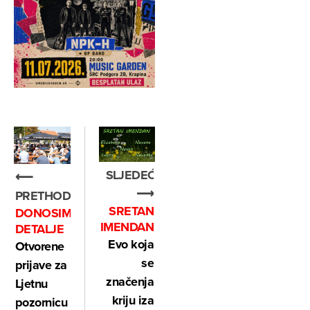
SLJEDEĆE
⟵
⟶
PRETHODNO
SRETAN
DONOSIMO
IMENDAN
DETALJE
Evo koja
Otvorene
se
prijave za
značenja
Ljetnu
kriju iza
pozornicu