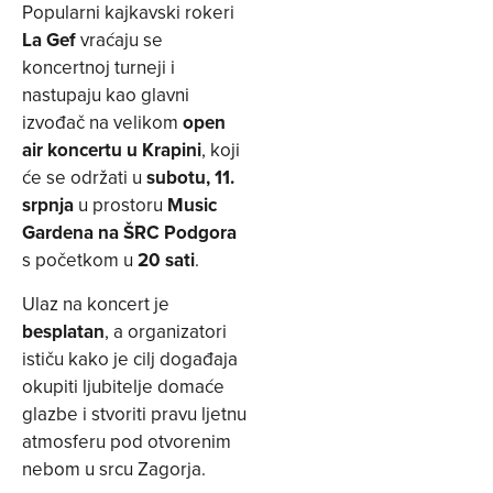
Popularni kajkavski rokeri
La Gef
vraćaju se
koncertnoj turneji i
nastupaju kao glavni
izvođač na velikom
open
air koncertu u Krapini
, koji
će se održati u
subotu, 11.
srpnja
u prostoru
Music
Gardena na ŠRC Podgora
s početkom u
20 sati
.
Ulaz na koncert je
besplatan
, a organizatori
ističu kako je cilj događaja
okupiti ljubitelje domaće
glazbe i stvoriti pravu ljetnu
atmosferu pod otvorenim
nebom u srcu Zagorja.