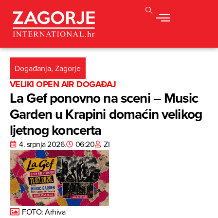
Događanja
,
Zagorje
VELIKI OPEN AIR DOGAĐAJ
La Gef ponovno na sceni – Music
Garden u Krapini domaćin velikog
ljetnog koncerta
4. srpnja 2026.
06:20
ZI
FOTO: Arhiva