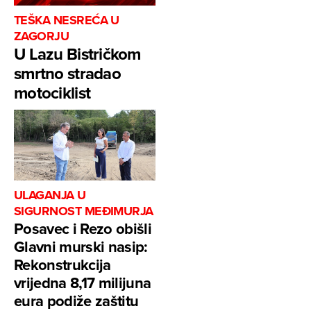
TEŠKA NESREĆA U
ZAGORJU
U Lazu Bistričkom
smrtno stradao
motociklist
ULAGANJA U
SIGURNOST MEĐIMURJA
Posavec i Rezo obišli
Glavni murski nasip:
Rekonstrukcija
vrijedna 8,17 milijuna
eura podiže zaštitu