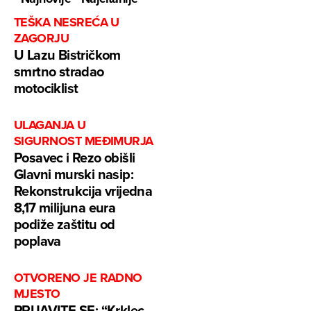
TEŠKA NESREĆA U
ZAGORJU
U Lazu Bistričkom
smrtno stradao
motociklist
ULAGANJA U
SIGURNOST MEĐIMURJA
Posavec i Rezo obišli
Glavni murski nasip:
Rekonstrukcija vrijedna
8,17 milijuna eura
podiže zaštitu od
poplava
OTVORENO JE RADNO
MJESTO
PRIJAVITE SE: “Krklec –