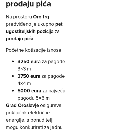
prodaju pića
Na prostoru
Oro trg
predviđeno je ukupno
pet
ugostiteljskih pozicija
za
prodaju pića
.
Početne kotizacije iznose:
3250 eura
za pagode
3×3 m
3750 eura
za pagode
4×4 m
5000 eura
za najveću
pagodu 5×5 m
Grad Oroslavje
osigurava
priključak električne
energije, a ponuditelji
mogu konkurirati za jednu