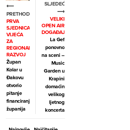
SLJEDEĆE
⟵
⟶
PRETHODNO
VELIKI
PRVA
OPEN AIR
SJEDNICA
DOGAĐAJ
VIJEĆA
La Gef
ZA
ponovno
REGIONALNI
RAZVOJ
na sceni –
Župan
Music
Kolar u
Garden u
Đakovu
Krapini
otvorio
domaćin
pitanje
velikog
financiranja
ljetnog
županija
koncerta
Najnovije
Najčitanije