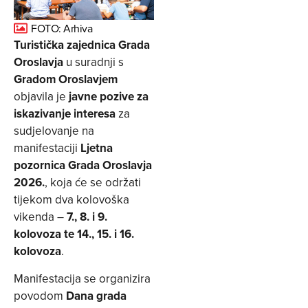
FOTO: Arhiva
Turistička zajednica Grada
Oroslavja
u suradnji s
Gradom Oroslavjem
objavila je
javne pozive za
iskazivanje interesa
za
sudjelovanje na
manifestaciji
Ljetna
pozornica Grada Oroslavja
2026.
, koja će se održati
tijekom dva kolovoška
vikenda –
7., 8. i 9.
kolovoza te 14., 15. i 16.
kolovoza
.
Manifestacija se organizira
povodom
Dana grada