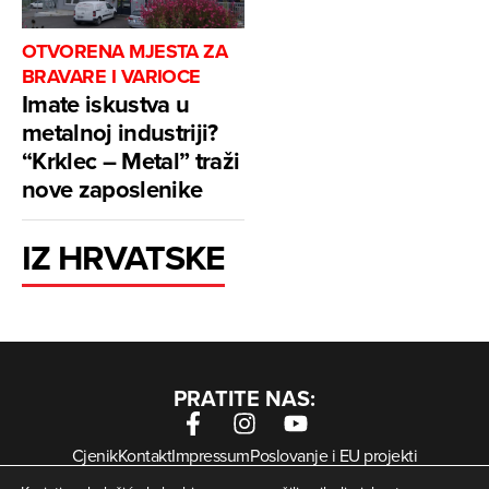
OTVORENA MJESTA ZA
BRAVARE I VARIOCE
Imate iskustva u
metalnoj industriji?
“Krklec – Metal” traži
nove zaposlenike
IZ HRVATSKE
PRATITE NAS:
Cjenik
Kontakt
Impressum
Poslovanje i EU projekti
Arhiva digitalnih novina
Uvjeti korištenja
Zaštita privatnosti