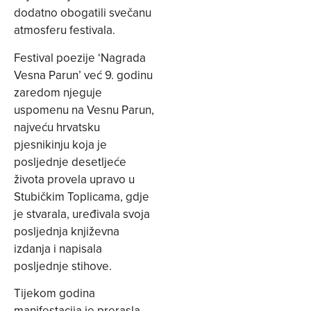
dodatno obogatili svečanu
atmosferu festivala.
Festival poezije ‘Nagrada
Vesna Parun’ već 9. godinu
zaredom njeguje
uspomenu na Vesnu Parun,
najveću hrvatsku
pjesnikinju koja je
posljednje desetljeće
života provela upravo u
Stubičkim Toplicama, gdje
je stvarala, uređivala svoja
posljednja književna
izdanja i napisala
posljednje stihove.
Tijekom godina
manifestacija je prerasla