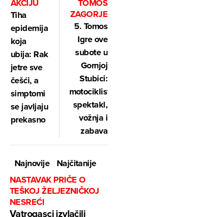
AKCIJU
TOMOS
ZAGORJE
Tiha
5. Tomos
epidemija
Igre ove
koja
subote u
ubija: Rak
Gornjoj
jetre sve
Stubici:
češći, a
motociklistički
simptomi
spektakl,
se javljaju
vožnja i
prekasno
zabava
Najnovije
Najčitanije
NASTAVAK PRIČE O
TEŠKOJ ŽELJEZNIČKOJ
NESREĆI
Vatrogasci izvlačili