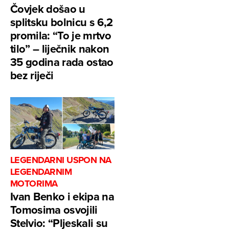
Čovjek došao u
splitsku bolnicu s 6,2
promila: “To je mrtvo
tilo” – liječnik nakon
35 godina rada ostao
bez riječi
LEGENDARNI USPON NA
LEGENDARNIM
MOTORIMA
Ivan Benko i ekipa na
Tomosima osvojili
Stelvio: “Pljeskali su