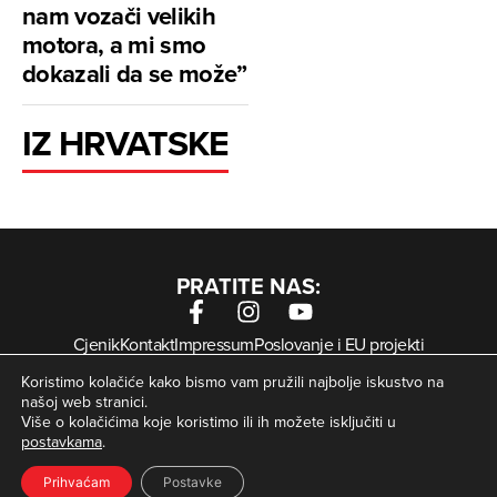
nam vozači velikih
motora, a mi smo
dokazali da se može”
IZ HRVATSKE
PRATITE NAS:
Cjenik
Kontakt
Impressum
Poslovanje i EU projekti
Arhiva digitalnih novina
Uvjeti korištenja
Zaštita privatnosti
Koristimo kolačiće kako bismo vam pružili najbolje iskustvo na
Kolačići
našoj web stranici.
Više o kolačićima koje koristimo ili ih možete isključiti u
postavkama
.
© Zagorje International – Sva prava pridržana | Developed
krMedia
by
Prihvaćam
Postavke