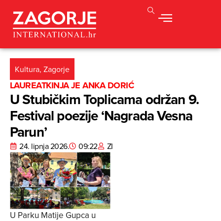
Kultura
,
Zagorje
LAUREATKINJA JE ANKA DORIĆ
U Stubičkim Toplicama održan 9.
Festival poezije ‘Nagrada Vesna
Parun’
24. lipnja 2026.
09:22
ZI
U Parku Matije Gupca u