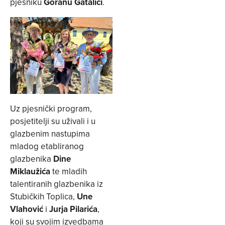
pjesniku
Goranu Gatalici
.
Uz pjesnički program,
posjetitelji su uživali i u
glazbenim nastupima
mladog etabliranog
glazbenika
Dine
Miklaužića
te mladih
talentiranih glazbenika iz
Stubičkih Toplica,
Une
Vlahović
i
Jurja Pilarića
,
koji su svojim izvedbama