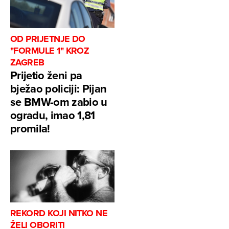
OD PRIJETNJE DO
"FORMULE 1" KROZ
ZAGREB
Prijetio ženi pa
bježao policiji: Pijan
se BMW-om zabio u
ogradu, imao 1,81
promila!
REKORD KOJI NITKO NE
ŽELI OBORITI