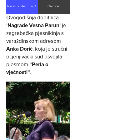
Next video in 3
Cancel
Ovogodišnja dobitnica
‘
Nagrade Vesna Parun’
je
zagrebačka pjesnikinja s
varaždinskom adresom
Anka Dorić
, koja je stručni
ocjenjivački sud osvojila
pjesmom
”Perla o
vječnosti”
.