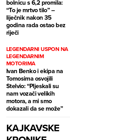
bolnicu s 6,2 promila:
“To je mrtvo tilo” –
liječnik nakon 35
godina rada ostao bez
riječi
LEGENDARNI USPON NA
LEGENDARNIM
MOTORIMA
Ivan Benko i ekipa na
Tomosima osvojili
Stelvio: “Pljeskali su
nam vozači velikih
motora, a mi smo
dokazali da se može”
KAJKAVSKE
KRONIKE