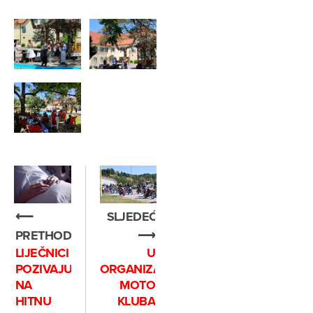
⟵
SLJEDEĆE
PRETHODNO
⟶
LIJEČNICI
U
POZIVAJU
ORGANIZACIJI
NA
MOTO
HITNU
KLUBA