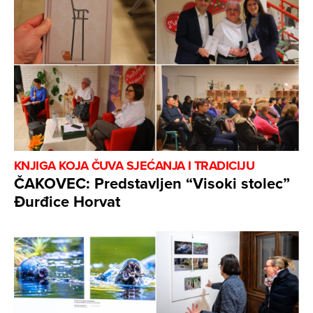
KNJIGA KOJA ČUVA SJEĆANJA I TRADICIJU
ČAKOVEC: Predstavljen “Visoki stolec”
Đurđice Horvat