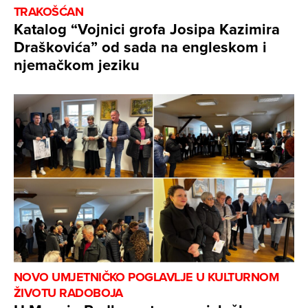
TRAKOŠĆAN
Katalog “Vojnici grofa Josipa Kazimira
Draškovića” od sada na engleskom i
njemačkom jeziku
NOVO UMJETNIČKO POGLAVLJE U KULTURNOM
ŽIVOTU RADOBOJA