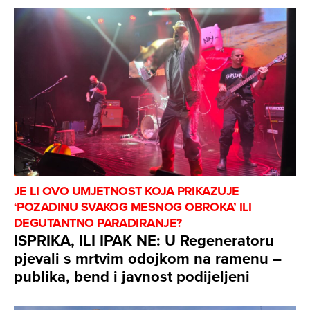
JE LI OVO UMJETNOST KOJA PRIKAZUJE
‘POZADINU SVAKOG MESNOG OBROKA’ ILI
DEGUTANTNO PARADIRANJE?
ISPRIKA, ILI IPAK NE: U Regeneratoru
pjevali s mrtvim odojkom na ramenu –
publika, bend i javnost podijeljeni