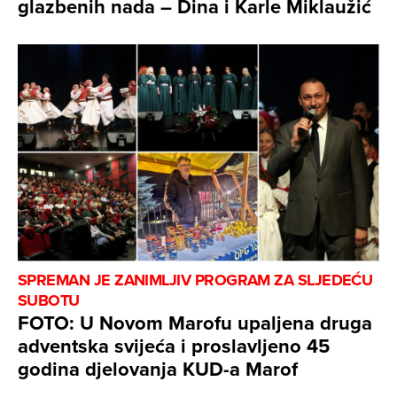
glazbenih nada – Dina i Karle Miklaužić
SPREMAN JE ZANIMLJIV PROGRAM ZA SLJEDEĆU
SUBOTU
FOTO: U Novom Marofu upaljena druga
adventska svijeća i proslavljeno 45
godina djelovanja KUD-a Marof