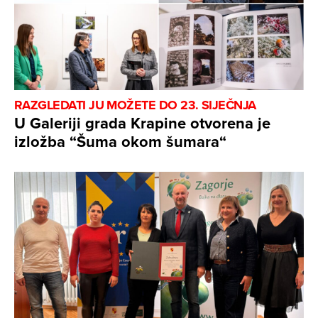
RAZGLEDATI JU MOŽETE DO 23. SIJEČNJA
U Galeriji grada Krapine otvorena je
izložba “Šuma okom šumara“