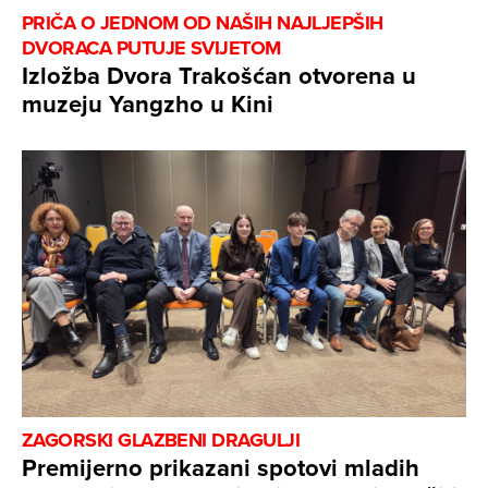
PRIČA O JEDNOM OD NAŠIH NAJLJEPŠIH
DVORACA PUTUJE SVIJETOM
Izložba Dvora Trakošćan otvorena u
muzeju Yangzho u Kini
ZAGORSKI GLAZBENI DRAGULJI
Premijerno prikazani spotovi mladih