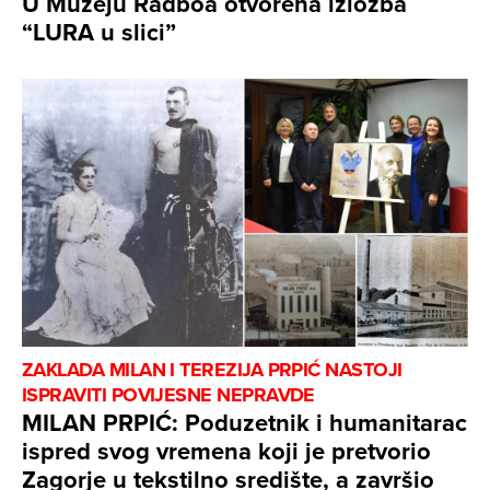
U Muzeju Radboa otvorena izložba
“LURA u slici”
ZAKLADA MILAN I TEREZIJA PRPIĆ NASTOJI
ISPRAVITI POVIJESNE NEPRAVDE
MILAN PRPIĆ: Poduzetnik i humanitarac
ispred svog vremena koji je pretvorio
Zagorje u tekstilno središte, a završio