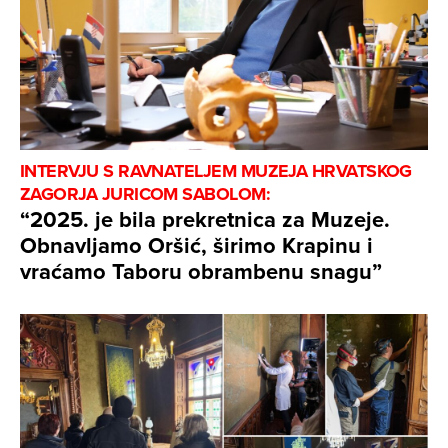
INTERVJU S RAVNATELJEM MUZEJA HRVATSKOG
ZAGORJA JURICOM SABOLOM:
“2025. je bila prekretnica za Muzeje.
Obnavljamo Oršić, širimo Krapinu i
vraćamo Taboru obrambenu snagu”