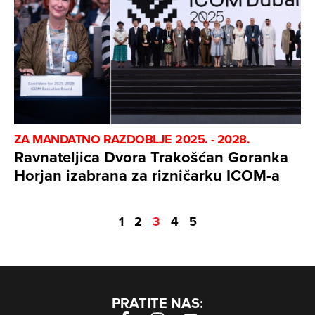
ZA MANDATNO RAZDOBLJE 2025. - 2028.
Ravnateljica Dvora Trakošćan Goranka
Horjan izabrana za rizničarku ICOM-a
1
2
3
4
5
PRATITE NAS: