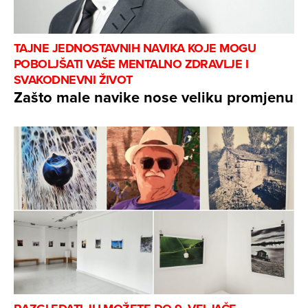
TAJNE JEDNOSTAVNIH NAVIKA KOJE MOGU
POBOLJŠATI VAŠE MENTALNO ZDRAVLJE I
SVAKODNEVNI ŽIVOT
Zašto male navike nose veliku promjenu