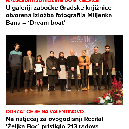
RAZGLEDATI JU MOŽETE DO 9. VELJAČE
U galeriji zabočke Gradske knjižnice
otvorena izložba fotografija Miljenka
Bana – ‘Dream boat’
ODRŽAT ĆE SE NA VALENTINOVO
Na natječaj za ovogodišnji Recital
‘Željka Boc’ pristiglo 213 radova