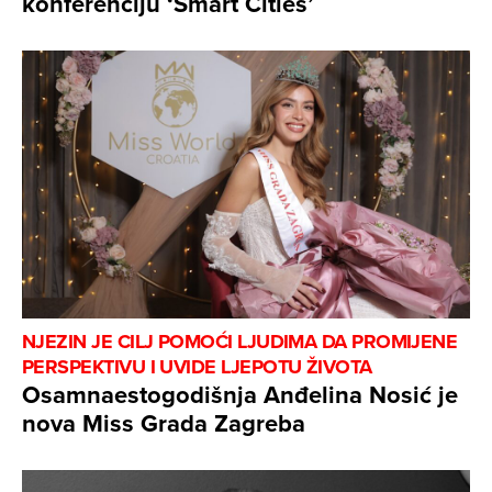
konferenciju ‘Smart Cities’
NJEZIN JE CILJ POMOĆI LJUDIMA DA PROMIJENE
PERSPEKTIVU I UVIDE LJEPOTU ŽIVOTA
Osamnaestogodišnja Anđelina Nosić je
nova Miss Grada Zagreba