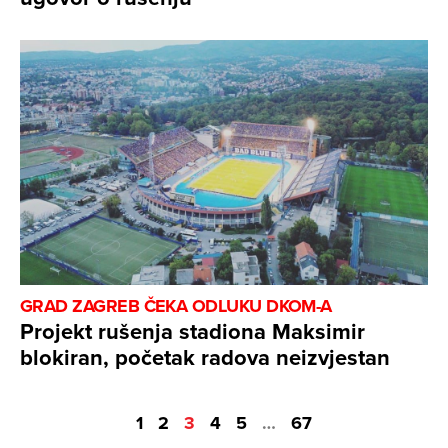
GRAD ZAGREB ČEKA ODLUKU DKOM-A
Projekt rušenja stadiona Maksimir
blokiran, početak radova neizvjestan
1
2
3
4
5
…
67