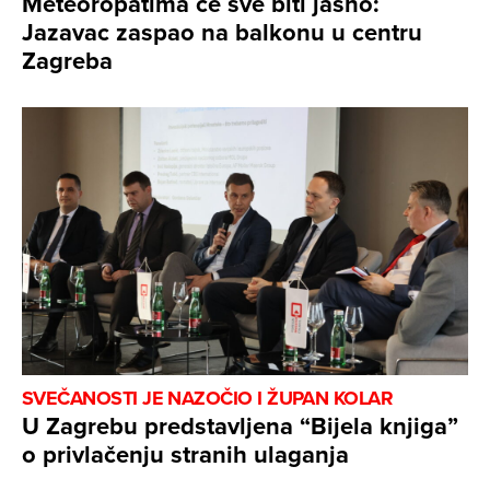
Meteoropatima će sve biti jasno:
Jazavac zaspao na balkonu u centru
Zagreba
SVEČANOSTI JE NAZOČIO I ŽUPAN KOLAR
U Zagrebu predstavljena “Bijela knjiga”
o privlačenju stranih ulaganja