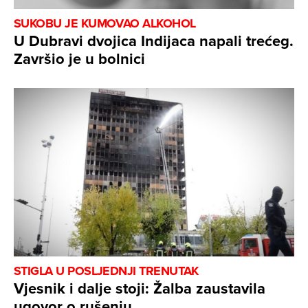
SUKOBU JE KUMOVAO ALKOHOL
U Dubravi dvojica Indijaca napali trećeg.
Završio je u bolnici
STIGLA U POSLJEDNJI TRENUTAK
Vjesnik i dalje stoji: Žalba zaustavila
ugovor o rušenju