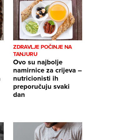
ZDRAVLJE POČINJE NA
TANJURU
Ovo su najbolje
namirnice za crijeva –
a
nutricionisti ih
preporučuju svaki
dan