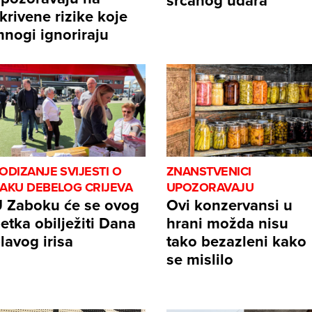
srčanog udara
krivene rizike koje
nogi ignoriraju
ODIZANJE SVIJESTI O
ZNANSTVENICI
AKU DEBELOG CRIJEVA
UPOZORAVAJU
 Zaboku će se ovog
Ovi konzervansi u
etka obilježiti Dana
hrani možda nisu
lavog irisa
tako bezazleni kako
se mislilo