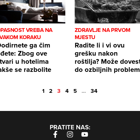
PASNOST VREBA NA
ZDRAVLJE NA PRVOM
VAKOM KORAKU
MJESTU
odirnete ga čim
Radite li i vi ovu
đete: Zbog ove
grešku nakon
tvari u hotelima
roštilja? Može dovest
akše se razbolite
do ozbiljnih proble
1
2
3
4
5
…
34
PRATITE NAS: