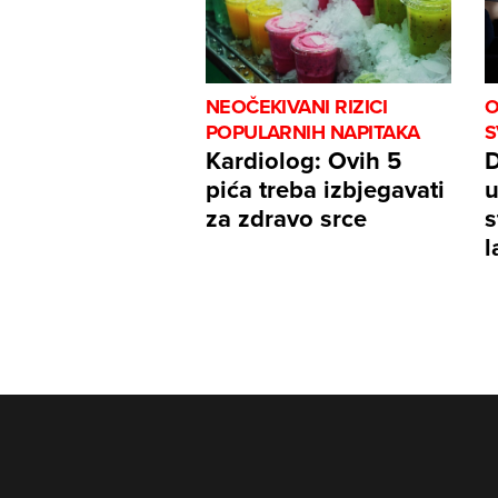
NEOČEKIVANI RIZICI
O
POPULARNIH NAPITAKA
S
Kardiolog: Ovih 5
D
pića treba izbjegavati
u
za zdravo srce
s
l