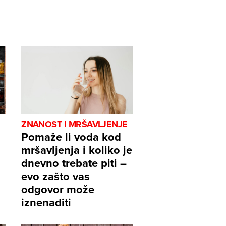
ZNANOST I MRŠAVLJENJE
Pomaže li voda kod
mršavljenja i koliko je
dnevno trebate piti –
evo zašto vas
odgovor može
iznenaditi