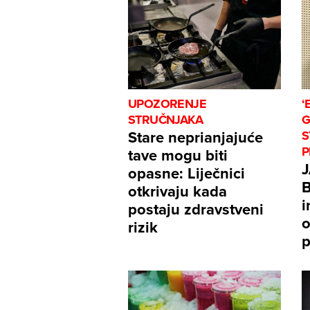
UPOZORENJE
‘
STRUČNJAKA
G
Stare neprianjajuće
S
P
tave mogu biti
opasne: Liječnici
B
otkrivaju kada
i
postaju zdravstveni
o
rizik
p