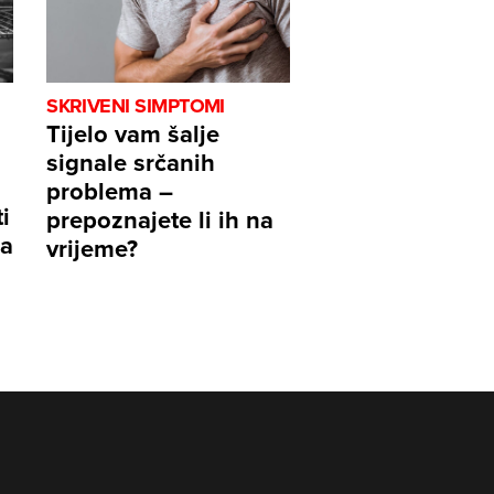
SKRIVENI SIMPTOMI
Tijelo vam šalje
signale srčanih
problema –
i
prepoznajete li ih na
ma
vrijeme?