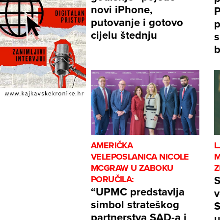
novi iPhone,
P
putovanje i gotovo
p
cijelu štednju
s
b
AMERIČKA
L
VELEPOSLANICA NICOLE
M
MCGRAW U ZABOKU
Z
S
PORUČILA:
“UPMC predstavlja
v
simbol strateškog
S
partnerstva SAD-a i
u