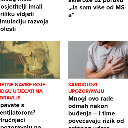
osjetitelji imali
„Ja sam više od MS-
riliku vidjeti
a“
imulaciju razvoja
olesti
JETNE NAVIKE KOJE
KARDIOLOZI
OGU UTJECATI NA
UPOZORAVAJU
Mnogi ovo rade
DRAVLJE
pavate s
odmah nakon
entilatorom?
buđenja – i time
tručnjaci
povećavaju rizik od
pozoravaju na