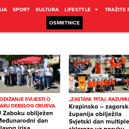
JA
SPORT
KULTURA
LIFESTYLE
TRAŽITE
OSMRTNICE
ODIZANJE SVIJESTI O
„ZASTANI. PITAJ. RAZUMIJ
Krapinsko – zagorsk
AKU DEBELOG CRIJEVA
 Zaboku obilježen
županija obilježila
eđunarodni dan
Svjetski dan multipl
lavog irisa.
skleroze uz poruku