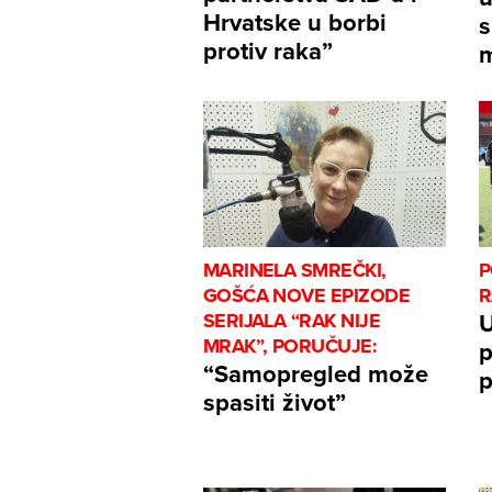
Hrvatske u borbi
s
protiv raka”
m
MARINELA SMREČKI,
P
GOŠĆA NOVE EPIZODE
R
U
SERIJALA “RAK NIJE
MRAK”, PORUČUJE:
p
“Samopregled može
p
spasiti život”