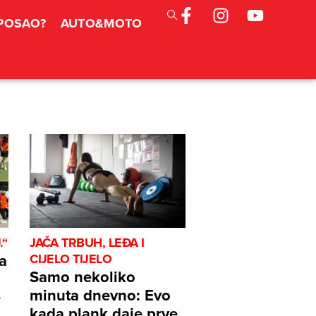
 POSAO?
AUTO&MOTO
.“
JAČA TRBUH, LEĐA I
a
CIJELO TIJELO
Samo nekoliko
minuta dnevno: Evo
e
kada plank daje prve