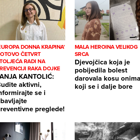
EUROPA DONNA KRAPINA’
MALA HEROINA VELIKOG
OTOVO ČETVRT
SRCA
Djevojčica koja je
TOLJEĆA RADI NA
REVENCIJI RAKA DOJKE
pobijedila bolest
JANJA KANTOLIĆ:
darovala kosu onim
udite aktivni,
koji se i dalje bore
nformirajte se i
bavljajte
reventivne preglede!