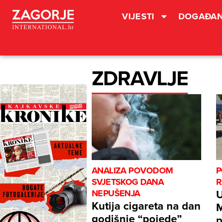
VIJESTI
DOGAĐAN
ZDRAVLJE
ANALIZA POVODOM
P
SVJETSKOG DANA
R
U
NEPUŠENJA
Kutija cigareta na dan
M
godišnje “pojede”
p