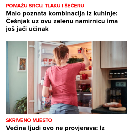
POMAŽU SRCU, TLAKU I ŠEĆERU
Malo poznata kombinacija iz kuhinje:
Češnjak uz ovu zelenu namirnicu ima
još jači učinak
SKRIVENO MJESTO
Većina ljudi ovo ne provjerava: Iz