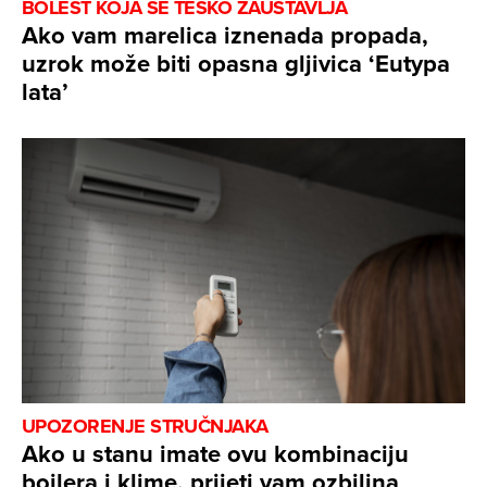
BOLEST KOJA SE TEŠKO ZAUSTAVLJA
Ako vam marelica iznenada propada,
uzrok može biti opasna gljivica ‘Eutypa
lata’
UPOZORENJE STRUČNJAKA
Ako u stanu imate ovu kombinaciju
bojlera i klime, prijeti vam ozbiljna