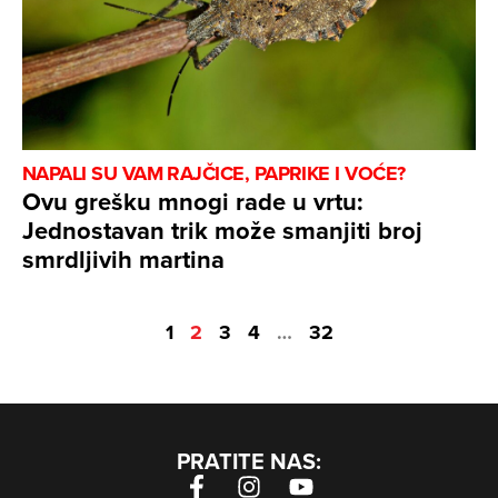
NAPALI SU VAM RAJČICE, PAPRIKE I VOĆE?
Ovu grešku mnogi rade u vrtu:
Jednostavan trik može smanjiti broj
smrdljivih martina
1
2
3
4
…
32
PRATITE NAS: