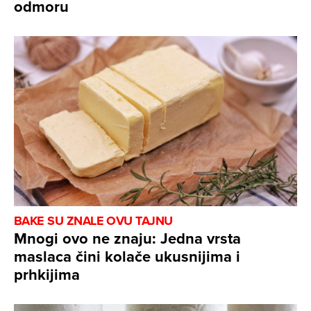
odmoru
BAKE SU ZNALE OVU TAJNU
Mnogi ovo ne znaju: Jedna vrsta
maslaca čini kolače ukusnijima i
prhkijima