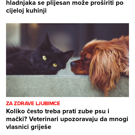
hladnjaka se plijesan može proširiti po
cijeloj kuhinji
ZA ZDRAVE LJUBIMCE
Koliko često treba prati zube psu i
mački? Veterinari upozoravaju da mnogi
vlasnici griješe