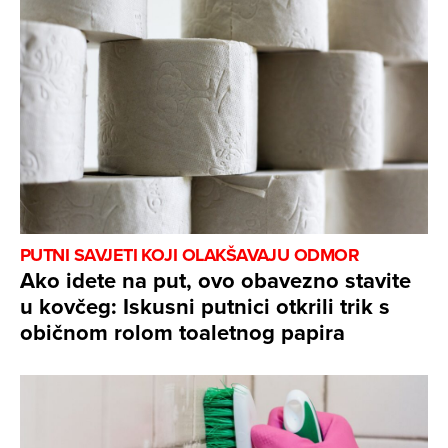
PUTNI SAVJETI KOJI OLAKŠAVAJU ODMOR
Ako idete na put, ovo obavezno stavite
u kovčeg: Iskusni putnici otkrili trik s
običnom rolom toaletnog papira